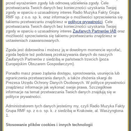
Co znalazło się w projekcie?
przed wyrażeniem zgody lub odmową udzielenia zgody. Cele
przetwarzania Twoich danych bez konieczności uzyskania Twojej
zgody w oparciu o uzasadniony interes Radio Muzyka Fakty Grupa
Zgodnie z projektem, w razie zwiększenia natężenia
RMF sp. z o.o. sp. k. oraz informacje o możliwości sprzeciwienia się
takiemu przetwarzaniu znajdziesz w
polityce prywatności
. Cele
ruchu utrudniającego przejazd pojazdów
przetwarzania Twoich danych bez konieczności uzyskania Twojej
uprzywilejowanych, szczególnie ratowniczych,
zgody w oparciu o uzasadniony interes
Zaufanych Partnerów IAB
oraz
możliwość sprzeciwienia się takiemu przetwarzaniu znajdziesz w
kierujący poruszający się drogą z dwoma pasami
ustawieniach zaawansowanych.
ruch w tym samym kierunku, będą mieli obowiązek
Zgoda jest dobrowolna i możesz ją w dowolnym momencie wycofać,
zgoda będzie też podstawą przekazywania danych do naszych
zjechać odpowiednio jak najbliżej lewej i prawej
Zaufanych Partnerów z siedzibą w państwach trzecich (poza
Europejskim Obszarem Gospodarczym).
krawędzi jezdni.
Ponadto masz prawo żądania dostępu, sprostowania, usunięcia lub
ograniczenia przetwarzania danych, a także złożenia skargi do
Prezesa Urzędu Ochrony Danych Osobowych. W polityce prywatności
Z kolei na jezdni z więcej niż dwoma pasami ruchu w
znajdziesz informacje jak wykonać swoje prawa. Szczegółowe
informacje na temat przetwarzania Twoich danych znajdują się w
tym samym kierunku poruszający się skrajnym
polityce prywatności.
lewym pasem ruchu będzie obowiązany do
Administratorem tych danych jesteśmy my, czyli Radio Muzyka Fakty
usunięcia się z drogi pojazdu uprzywilejowanego
Grupa RMF sp. z o.o. sp. k. z siedzibą w Krakowie, al. Waszyngtona
1.
przez zjechanie jak najbliżej lewej krawędzi pasa, a
Stosowanie plików cookies i innych technologii
poruszający się pasami sąsiednimi będą obowiązani