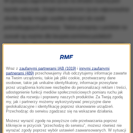
W sytuacji zagrożenia życia na drodze ważna jest
każda sekunda. Dzięki korytarzom życia odpowiednie
służby będą mogły szybko dotrzeć do osób
potrzebujących pomocy. Także przepisy o jeździe na
suwak są ważne dla bezpieczeństwa polskich
kierowców. Pozwolą na łatwiejsze rozładowywanie
zatorów i unikanie konfliktów w takich sytuacjach
-
przekonuje minister infrastruktury Andrzej
Wraz z
zaufanymi partnerami IAB (1019)
i
innymi zaufanymi
Adamczyk.
partnerami (489)
przechowujemy i/lub odczytujemy informacje zawarte
na Twoim urządzeniu, takie jak pliki cookie, przetwarzamy dane
osobowe, takie jak unikalne identyfikatory, informacje przesyłane
Wprowadzenie obowiązku tworzenia "korytarzy
przez urządzenia końcowe niezbędne do personalizacji reklam i treści,
udostępnienie funkcji mediów społecznościowych pomiaru ruchu jak
życia" ma zapewnić krótszy czas przejazdu służb
również dla rozwoju i poprawny naszych produktów. Za Twoją zgodą
my, jak i partnerzy możemy wykorzystywać precyzyjne dane
ratowniczych do poszkodowanych
. Nowe regulacje
geolokalizacyjne i identyfikację poprzez skanowanie urządzeń.
wprowadzają też
obowiązek jazdy "na suwak", co
Przechodząc do serwisu zgadzasz się na wskazane działania.
ma zmniejszyć zatory drogowe i poprawić
Możesz wyrazić zgodę na powyższe cele przetwarzania poprzez
kliknięcie w przycisk "przechodzę do serwisu", możesz również nie
bezpieczeństwo w przypadku wykonywania
wyrażać zgody poprzez wybór ustawień zaawansowanych. W sytuacji