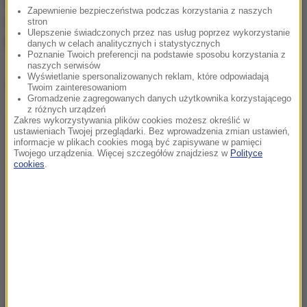
mówi o tym, że dyskusja przed wami w przyszłym
Zapewnienie bezpieczeństwa podczas korzystania z naszych
tygodniu, katalog kar jest szeroki i na razie nie
stron
Ulepszenie świadczonych przez nas usług poprzez wykorzystanie
będzie ujawniał swojej rekomendacji.
danych w celach analitycznych i statystycznych
Poznanie Twoich preferencji na podstawie sposobu korzystania z
naszych serwisów
Wyświetlanie spersonalizowanych reklam, które odpowiadają
Dalsza część artykułu pod materiałem video:
Twoim zainteresowaniom
Gromadzenie zagregowanych danych użytkownika korzystającego
z różnych urządzeń
Zakres wykorzystywania plików cookies możesz określić w
ustawieniach Twojej przeglądarki. Bez wprowadzenia zmian ustawień,
informacje w plikach cookies mogą być zapisywane w pamięci
Twojego urządzenia. Więcej szczegółów znajdziesz w
Polityce
cookies
.