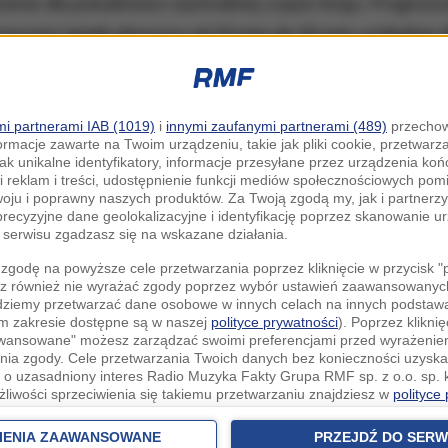
żenie dla południowo-zachodniej części kraju. Progno
arzyszyć opady deszczu od 20 mm do 30 mm, a lokalnie
 90km/h). Miejscami może padać grad.
i partnerami IAB (1019)
i
innymi zaufanymi partnerami (489)
przechow
ormacje zawarte na Twoim urządzeniu, takie jak pliki cookie, przetwar
jak unikalne identyfikatory, informacje przesyłane przez urządzenia k
i reklam i treści, udostępnienie funkcji mediów społecznościowych pom
woju i poprawny naszych produktów. Za Twoją zgodą my, jak i partner
recyzyjne dane geolokalizacyjne i identyfikację poprzez skanowanie u
serwisu zgadzasz się na wskazane działania.
zgodę na powyższe cele przetwarzania poprzez kliknięcie w przycisk 
z również nie wyrażać zgody poprzez wybór ustawień zaawansowanych
dziemy przetwarzać dane osobowe w innych celach na innych podsta
iem, czy PiS nie schowa się
Uderzenie w zorganizowaną
ym zakresie dostępne są w naszej
polityce prywatności
). Poprzez kliknię
awansowane" możesz zarządzać swoimi preferencjami przed wyrażenie
dę”. Mastalerek o
przestępczą. Akcja służb w p
ia zgody. Cele przetwarzania Twoich danych bez konieczności uzyska
ięciu Morawieckiego
województwach
 o uzasadniony interes Radio Muzyka Fakty Grupa RMF sp. z o.o. sp. k
żliwości sprzeciwienia się takiemu przetwarzaniu znajdziesz w
polityce
nia Twoich danych bez konieczności uzyskania Twojej zgody w oparci
ch Partnerów IAB
oraz możliwość sprzeciwienia się takiemu przetwarza
IENIA ZAAWANSOWANE
PRZEJDŹ DO SERW
aawansowanych.