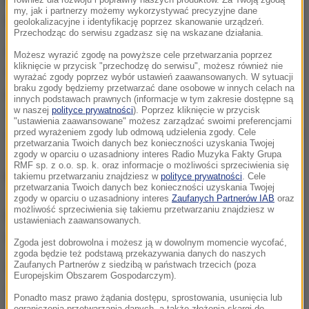
my, jak i partnerzy możemy wykorzystywać precyzyjne dane
gdy podczepiał pług do ciągnika.
geolokalizacyjne i identyfikację poprzez skanowanie urządzeń.
Przechodząc do serwisu zgadzasz się na wskazane działania.
Poszkodowanego w czwartek rano znalazł sąsiad i o
Możesz wyrazić zgodę na powyższe cele przetwarzania poprzez
kliknięcie w przycisk "przechodzę do serwisu", możesz również nie
wypadku powiadomił służby ratunkowe. Chwilę
wyrażać zgody poprzez wybór ustawień zaawansowanych. W sytuacji
braku zgody będziemy przetwarzać dane osobowe w innych celach na
później na pobliskim polu wylądował śmigłowiec
innych podstawach prawnych (informacje w tym zakresie dostępne są
w naszej
polityce prywatności
). Poprzez kliknięcie w przycisk
Lotniczego Pogotowia Ratunkowego. Mężczyzna w
"ustawienia zaawansowane" możesz zarządzać swoimi preferencjami
ciężkim stanie został przetransportowany do szpitala
przed wyrażeniem zgody lub odmową udzielenia zgody. Cele
przetwarzania Twoich danych bez konieczności uzyskania Twojej
- przekazała nadkom. Marta Gałązka z brzezińskiej
zgody w oparciu o uzasadniony interes Radio Muzyka Fakty Grupa
RMF sp. z o.o. sp. k. oraz informacje o możliwości sprzeciwienia się
policji.
takiemu przetwarzaniu znajdziesz w
polityce prywatności
. Cele
przetwarzania Twoich danych bez konieczności uzyskania Twojej
zgody w oparciu o uzasadniony interes
Zaufanych Partnerów IAB
oraz
możliwość sprzeciwienia się takiemu przetwarzaniu znajdziesz w
Funkcjonariusze prowadzą postępowanie, które ma
ustawieniach zaawansowanych.
wyjaśnić okoliczności i przyczyny wypadku.
Zgoda jest dobrowolna i możesz ją w dowolnym momencie wycofać,
zgoda będzie też podstawą przekazywania danych do naszych
Zaufanych Partnerów z siedzibą w państwach trzecich (poza
Źródło: RMF FM/PAP
Europejskim Obszarem Gospodarczym).
wypadek
Tagi:
Ponadto masz prawo żądania dostępu, sprostowania, usunięcia lub
ograniczenia przetwarzania danych, a także złożenia skargi do