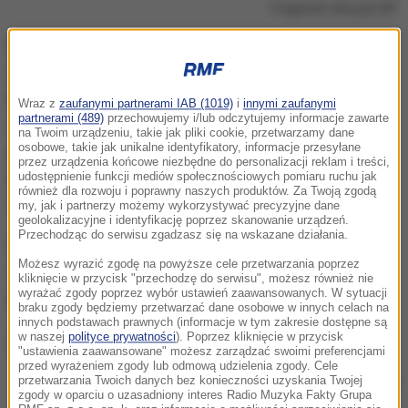
Fragment decyzji GIF
Levalox, który jest antybiotykiem "chinolonowym"
został wycofany z obrotu na wniosek producenta.
Przyczyną podjęcia takiej decyzji jest otrzymanie
Wraz z
zaufanymi partnerami IAB (1019)
i
innymi zaufanymi
partnerami (489)
przechowujemy i/lub odczytujemy informacje zawarte
wyniku poza specyfikacją, zidentyfikowanego
na Twoim urządzeniu, takie jak pliki cookie, przetwarzamy dane
osobowe, takie jak unikalne identyfikatory, informacje przesyłane
podczas badań stabilności, dla parametru uwalniania
przez urządzenia końcowe niezbędne do personalizacji reklam i treści,
levofloksacyny. Chodzi o produkty z serii nr J66467, z
udostępnienie funkcji mediów społecznościowych pomiaru ruchu jak
również dla rozwoju i poprawny naszych produktów. Za Twoją zgodą
datą ważności 10.2021.
my, jak i partnerzy możemy wykorzystywać precyzyjne dane
geolokalizacyjne i identyfikację poprzez skanowanie urządzeń.
Przechodząc do serwisu zgadzasz się na wskazane działania.
Lek jest stosowany między innymi w leczeniu
Możesz wyrazić zgodę na powyższe cele przetwarzania poprzez
zakażeń bakteryjnych zatok, płuc, układu
kliknięcie w przycisk "przechodzę do serwisu", możesz również nie
wyrażać zgody poprzez wybór ustawień zaawansowanych. W sytuacji
moczowego, czy też skóry i tkanki podskórnej.
braku zgody będziemy przetwarzać dane osobowe w innych celach na
innych podstawach prawnych (informacje w tym zakresie dostępne są
w naszej
polityce prywatności
). Poprzez kliknięcie w przycisk
"ustawienia zaawansowane" możesz zarządzać swoimi preferencjami
przed wyrażeniem zgody lub odmową udzielenia zgody. Cele
przetwarzania Twoich danych bez konieczności uzyskania Twojej
Fragment decyzji GIF
zgody w oparciu o uzasadniony interes Radio Muzyka Fakty Grupa