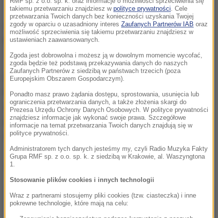
RMF sp. z o.o. sp. k. oraz informacje o możliwości sprzeciwienia się
takiemu przetwarzaniu znajdziesz w
polityce prywatności
. Cele
przetwarzania Twoich danych bez konieczności uzyskania Twojej
zgody w oparciu o uzasadniony interes
Zaufanych Partnerów IAB
oraz
GIF wstrzymał także obrót leku przeciwbakteryjnego
możliwość sprzeciwienia się takiemu przetwarzaniu znajdziesz w
Rovamycine z serii nr N327, z datą ważności
ustawieniach zaawansowanych.
10.2019.
Zgoda jest dobrowolna i możesz ją w dowolnym momencie wycofać,
zgoda będzie też podstawą przekazywania danych do naszych
Zaufanych Partnerów z siedzibą w państwach trzecich (poza
Lek jest stosowany w leczeniu zakażeń
Europejskim Obszarem Gospodarczym).
bakteryjnych, a substancję czynną stanowi w nim
Ponadto masz prawo żądania dostępu, sprostowania, usunięcia lub
ograniczenia przetwarzania danych, a także złożenia skargi do
spiramycyna. Decyzję o wstrzymaniu obrotu, GIF
Prezesa Urzędu Ochrony Danych Osobowych. W polityce prywatności
znajdziesz informacje jak wykonać swoje prawa. Szczegółowe
podjął po otrzymaniu informacji o nieprawidłowym
informacje na temat przetwarzania Twoich danych znajdują się w
polityce prywatności.
oznakowaniu opakowania i załączonej ulotki.
Administratorem tych danych jesteśmy my, czyli Radio Muzyka Fakty
Grupa RMF sp. z o.o. sp. k. z siedzibą w Krakowie, al. Waszyngtona
Dalsza część artykułu pod materiałem video:
1.
Stosowanie plików cookies i innych technologii
Wraz z partnerami stosujemy pliki cookies (tzw. ciasteczka) i inne
pokrewne technologie, które mają na celu: