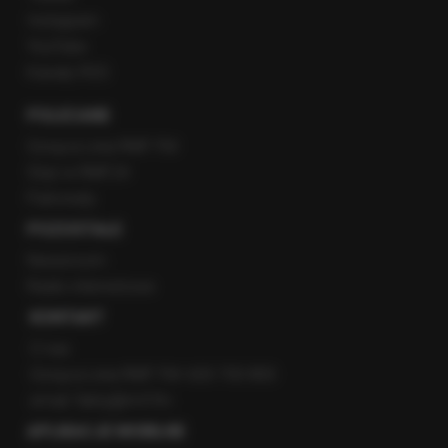
Instagram
YouTube
Kanały RSS
POLECANE
Gorąca Linia RMF FM
Staż w RMF24
Patronaty
POZOSTAŁE
Newsroom
Radio internetowe
KONTAKT
O nas
Gorąca Linia RMF FM: 600 700 800
email: fakty@rmf.fm
APLIKACJE MOBILNE