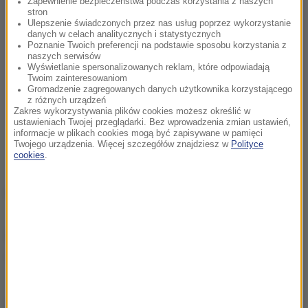
Zapewnienie bezpieczeństwa podczas korzystania z naszych
stron
Ulepszenie świadczonych przez nas usług poprzez wykorzystanie
danych w celach analitycznych i statystycznych
Poznanie Twoich preferencji na podstawie sposobu korzystania z
naszych serwisów
Wyświetlanie spersonalizowanych reklam, które odpowiadają
Twoim zainteresowaniom
Gromadzenie zagregowanych danych użytkownika korzystającego
z różnych urządzeń
Zakres wykorzystywania plików cookies możesz określić w
ustawieniach Twojej przeglądarki. Bez wprowadzenia zmian ustawień,
informacje w plikach cookies mogą być zapisywane w pamięci
Twojego urządzenia. Więcej szczegółów znajdziesz w
Polityce
cookies
.
(łł)
Źródło: RMF FM
GIF
Tagi:
chcesz widzieć więcej artykułów od RMF24?
dodaj w