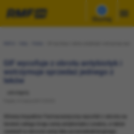
Słuchaj
RMF24
Fakty
Polska
GIF wycofuje z obrotu antybiotyk i wstrzymuje sprze
GIF wycofuje z obrotu antybiotyk i
wstrzymuje sprzedaż jednego z
leków
udostępnij
Piątek, 31 marca 2017 (10:57)
​Główny Inspektor Farmaceutyczny wycofał z obrotu na
terenie całego kraju serię antybiotyku Levalox, a także
zawiesił w obrocie serię leku przeciwbakteryjnego