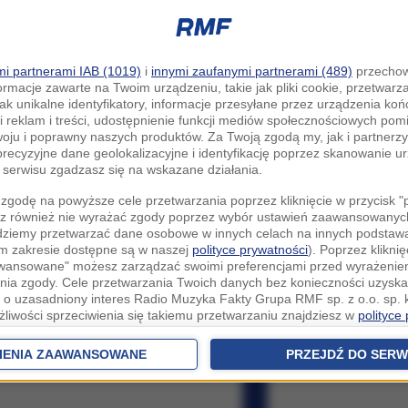
chcesz widzieć więcej artykułów od RMF24?
dodaj w 
i partnerami IAB (1019)
i
innymi zaufanymi partnerami (489)
przechow
ormacje zawarte na Twoim urządzeniu, takie jak pliki cookie, przetwar
jak unikalne identyfikatory, informacje przesyłane przez urządzenia k
i reklam i treści, udostępnienie funkcji mediów społecznościowych pom
woju i poprawny naszych produktów. Za Twoją zgodą my, jak i partner
recyzyjne dane geolokalizacyjne i identyfikację poprzez skanowanie u
serwisu zgadzasz się na wskazane działania.
zgodę na powyższe cele przetwarzania poprzez kliknięcie w przycisk 
z również nie wyrażać zgody poprzez wybór ustawień zaawansowanych
dziemy przetwarzać dane osobowe w innych celach na innych podsta
ym zakresie dostępne są w naszej
polityce prywatności
). Poprzez kliknię
awansowane" możesz zarządzać swoimi preferencjami przed wyrażenie
ia zgody. Cele przetwarzania Twoich danych bez konieczności uzyska
 o uzasadniony interes Radio Muzyka Fakty Grupa RMF sp. z o.o. sp. k
żliwości sprzeciwienia się takiemu przetwarzaniu znajdziesz w
polityce
nia Twoich danych bez konieczności uzyskania Twojej zgody w oparci
ch Partnerów IAB
oraz możliwość sprzeciwienia się takiemu przetwarza
IENIA ZAAWANSOWANE
PRZEJDŹ DO SERW
aawansowanych.
rowolna i możesz ją w dowolnym momencie wycofać, zgoda będzie też