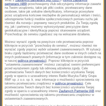
Wraz z
zaufanymi partnerami IAB (1017)
i
innymi zaufanymi
partnerami (489)
przechowujemy i/lub odczytujemy informacje zawarte
na Twoim urządzeniu, takie jak pliki cookie, przetwarzamy dane
osobowe, takie jak unikalne identyfikatory, informacje przesyłane
przez urządzenia końcowe niezbędne do personalizacji reklam i treści,
udostępnienie funkcji mediów społecznościowych pomiaru ruchu jak
również dla rozwoju i poprawny naszych produktów. Za Twoją zgodą
my, jak i partnerzy możemy wykorzystywać precyzyjne dane
geolokalizacyjne i identyfikację poprzez skanowanie urządzeń.
Przechodząc do serwisu zgadzasz się na wskazane działania.
Możesz wyrazić zgodę na powyższe cele przetwarzania poprzez
kliknięcie w przycisk "przechodzę do serwisu", możesz również nie
wyrażać zgody poprzez wybór ustawień zaawansowanych. W sytuacji
braku zgody będziemy przetwarzać dane osobowe w innych celach na
innych podstawach prawnych (informacje w tym zakresie dostępne są
w naszej
polityce prywatności
). Poprzez kliknięcie w przycisk
28-latek nie przyznał się do zarzutu. Odmówił też
"ustawienia zaawansowane" możesz zarządzać swoimi preferencjami
składania wyjaśnień. Śledczy złożą do sądu wniosek
przed wyrażeniem zgody lub odmową udzielenia zgody. Cele
przetwarzania Twoich danych bez konieczności uzyskania Twojej
o trzymiesięczny areszt dla niego.
zgody w oparciu o uzasadniony interes Radio Muzyka Fakty Grupa
RMF sp. z o.o. sp. k. oraz informacje o możliwości sprzeciwienia się
takiemu przetwarzaniu znajdziesz w
polityce prywatności
. Cele
Za fałszywy alarm bombowy grozi nawet do 8 lat
przetwarzania Twoich danych bez konieczności uzyskania Twojej
zgody w oparciu o uzasadniony interes
Zaufanych Partnerów IAB
oraz
więzienia. Niewykluczone, że mężczyzna poniesie
możliwość sprzeciwienia się takiemu przetwarzaniu znajdziesz w
ustawieniach zaawansowanych.
także konsekwencje finansowe. Chodzi nie tylko o