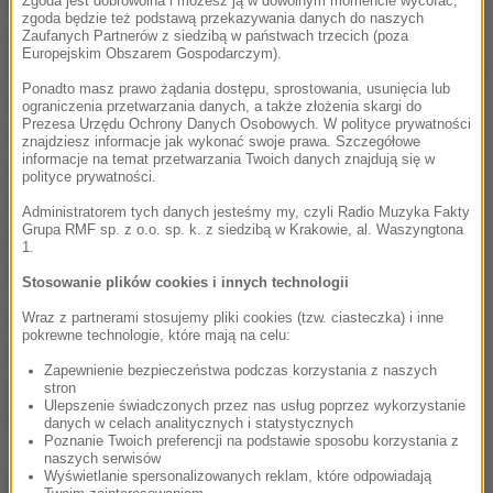
Zgoda jest dobrowolna i możesz ją w dowolnym momencie wycofać,
koszty samej akcji ewakuacyjnej, ale również o
zgoda będzie też podstawą przekazywania danych do naszych
pokrycie strat, które poniosło lotnisko - co najmniej
Zaufanych Partnerów z siedzibą w państwach trzecich (poza
Europejskim Obszarem Gospodarczym).
kilkanaście tysięcy złotych. Port był zamknięty przez
Ponadto masz prawo żądania dostępu, sprostowania, usunięcia lub
3 godziny, kilka lotów trzeba było przekierować.
ograniczenia przetwarzania danych, a także złożenia skargi do
Prezesa Urzędu Ochrony Danych Osobowych. W polityce prywatności
Władze portu lotniczego skierują przeciwko
znajdziesz informacje jak wykonać swoje prawa. Szczegółowe
informacje na temat przetwarzania Twoich danych znajdują się w
mężczyźnie pozew cywilny. Sprawca alarmu będzie
polityce prywatności.
też musiał pokryć koszty działań funkcjonariuszy
Administratorem tych danych jesteśmy my, czyli Radio Muzyka Fakty
Grupa RMF sp. z o.o. sp. k. z siedzibą w Krakowie, al. Waszyngtona
policji, straży granicznej i saperów, którzy pracowali
1.
przy ewakuacji.
Stosowanie plików cookies i innych technologii
28-latek razem z innymi zatrzymanymi w
Wraz z partnerami stosujemy pliki cookies (tzw. ciasteczka) i inne
pokrewne technologie, które mają na celu:
wielkanocną niedzielę bawił się na imprezie w domu
Zapewnienie bezpieczeństwa podczas korzystania z naszych
jednorodzinnym. Policja ustaliła, że właśnie stamtąd
stron
Ulepszenie świadczonych przez nas usług poprzez wykorzystanie
ktoś dzwonił z informacją o bombie.
danych w celach analitycznych i statystycznych
Poznanie Twoich preferencji na podstawie sposobu korzystania z
naszych serwisów
Wyświetlanie spersonalizowanych reklam, które odpowiadają
Wczoraj zatrzymano wszystkich uczestników