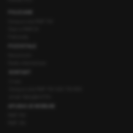
POLECANE
Gorąca Linia RMF FM
Staż w RMF24
Patronaty
POZOSTAŁE
Newsroom
Radio internetowe
KONTAKT
O nas
Gorąca Linia RMF FM: 600 700 800
email: fakty@rmf.fm
APLIKACJE MOBILNE
RMF FM
RMF ON