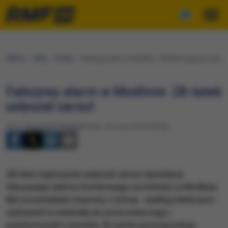
RMF24
Fakty
Polska
Fałszywy alarm w Modlinie. 28-latek usłyszał zarzut
Fałszywy alarm w Modlinie. 28-latek
usłyszał zarzut
Autor:
Krzysztof Zasada
Wtorek, 29 marca 2016 (09:04)
28-letni mężczyzna usłyszał zarzut wywołania
fałszywego alarmu bombowego na lotnisku w Modlinie.
Był uczestnikiem imprezy, z której - według śledczych -
zadzwonił w niedzielę do portu lotniczego i
poinformował o bombie. W sumie wczoraj policja