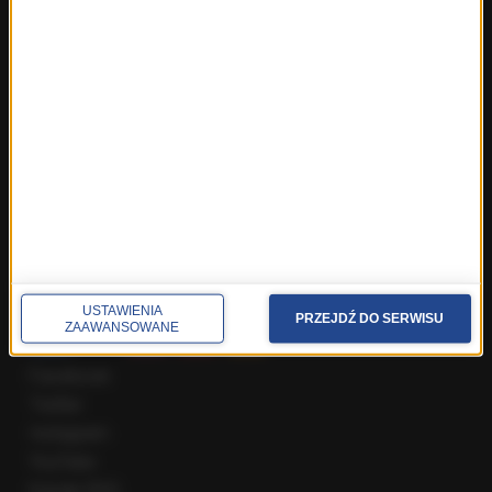
Fakty z Wrocławia
Fakty z Zakopanego
ROZMOWY W RMF FM
Najnowsze rozmowy w RMF FM
Rozmowa o 7:00 w RMF FM i Radiu RMF24
Poranna rozmowa w RMF FM
Popołudniowa rozmowa w RMF FM
Gość Krzysztofa Ziemca w RMF FM
Rozmowy w Radiu RMF24
SPOŁECZNOŚĆ
USTAWIENIA
PRZEJDŹ DO SERWISU
ZAAWANSOWANE
Facebook
Twitter
Instagram
YouTube
Kanały RSS