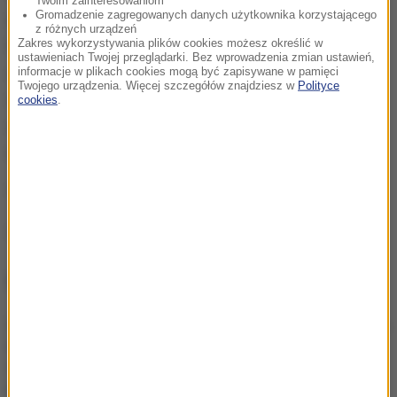
Twoim zainteresowaniom
Gromadzenie zagregowanych danych użytkownika korzystającego
imprezy. Nikt nie chciał bowiem się przyznać do
z różnych urządzeń
Zakres wykorzystywania plików cookies możesz określić w
fałszywego alarmu ani wskazać sprawcy całego
ustawieniach Twojej przeglądarki. Bez wprowadzenia zmian ustawień,
zamieszania. Śledczy zastanawiają się, czy nie
informacje w plikach cookies mogą być zapisywane w pamięci
Twojego urządzenia. Więcej szczegółów znajdziesz w
Polityce
wyciągnąć konsekwencji wobec tych osób -
cookies
.
utrudniały bowiem pracę policjantom. Niektóre z
nich były też agresywne.
(mpw)
Źródło: RMF FM
NAJWAŻNIEJSZE FAKTY
Senat odrzuca kandydaturę
dr. Mateusza Szpytmy na
stanowisko prezesa IPN