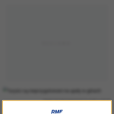
Turyści są nieprzygotowani na upały w górach
Jak powiedział ratownik dyżurny TOPR Bartłomiej