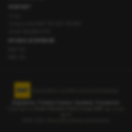
KONTAKT
O nas
Gorąca Linia RMF FM: 600 700 800
email: fakty@rmf.fm
APLIKACJE MOBILNE
RMF FM
RMF ON
Korzystanie z portalu oznacza akceptację
Regulaminu
.
Polityka Cookies
.
SpeakUp
.
Prywatność
.
Copyright by
Radio Muzyka Fakty Grupa RMF sp. z o.o.
sp. k.
2009-2026. Wszystkie prawa zastrzeżone.