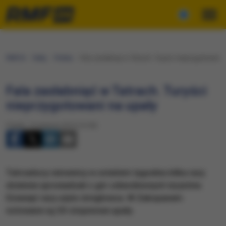
RMF24
Fakty
Polska
Fala zasłabnięć w Tatrach. Turyści nieprzygotowani 
Fala zasłabnięć w Tatrach. Turyści
nieprzygotowani na upały
Piątek, 14 sierpnia 2015 (12:09)
Tatrzańscy ratownicy w ostatnim tygodniu kilka razy
dziennie sprowadzali z gór odwodnionych turystów.
Dziesięć razy użyto śmigłowca. W Zakopanem
notowane są 30-stopniowe upały.