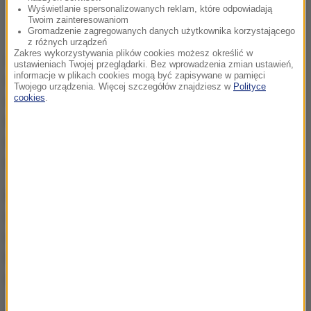
Wyświetlanie spersonalizowanych reklam, które odpowiadają
Twoim zainteresowaniom
Gromadzenie zagregowanych danych użytkownika korzystającego
z różnych urządzeń
Zakres wykorzystywania plików cookies możesz określić w
Zasłabnięcia to nie jedyne interwencje TOPR w
ustawieniach Twojej przeglądarki. Bez wprowadzenia zmian ustawień,
informacje w plikach cookies mogą być zapisywane w pamięci
wakacje. Lekkomyślni turyści postanowili w nocy z
Twojego urządzenia. Więcej szczegółów znajdziesz w
Polityce
cookies
.
czwartku na piątek zdobyć najwyższy szczyt Tatr -
Rysy. Idąc po omacku zabłądzili. Zamiast iść tzw.
Grzędą, skręcili w stronę Niżnych Rysów w
trudnodostępny teren.
Dwaj mężczyźni nie byli w stanie zejść i wyczerpani
w piątek rano wezwali na pomoc TOPR. Tatrzańscy
ratownicy na pokładzie śmigłowca ewakuowali ich z
Rysów. Wędrowanie po Tatrach po zmroku z uwagi
na ochronę przyrody jest zabronione.
(j.)