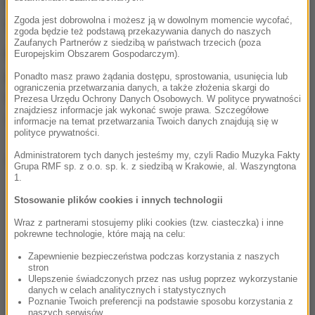
górską granią jesteśmy na otwartej przestrzeni,
gdzie nie znajdziemy cienia.
Zgoda jest dobrowolna i możesz ją w dowolnym momencie wycofać,
zgoda będzie też podstawą przekazywania danych do naszych
Zaufanych Partnerów z siedzibą w państwach trzecich (poza
Ratownicy górscy radzą, aby wyjścia w góry
Europejskim Obszarem Gospodarczym).
podczas upalnych dni planować o świcie nawet o 5
Ponadto masz prawo żądania dostępu, sprostowania, usunięcia lub
ograniczenia przetwarzania danych, a także złożenia skargi do
rano.
Wówczas podczas forsownych podejść
Prezesa Urzędu Ochrony Danych Osobowych. W polityce prywatności
znajdziesz informacje jak wykonać swoje prawa. Szczegółowe
unikniemy palącego słońca
- mówił ratownik.
informacje na temat przetwarzania Twoich danych znajdują się w
polityce prywatności.
Administratorem tych danych jesteśmy my, czyli Radio Muzyka Fakty
Dalsza część artykułu pod materiałem video:
Grupa RMF sp. z o.o. sp. k. z siedzibą w Krakowie, al. Waszyngtona
1.
Stosowanie plików cookies i innych technologii
Wraz z partnerami stosujemy pliki cookies (tzw. ciasteczka) i inne
pokrewne technologie, które mają na celu:
Zapewnienie bezpieczeństwa podczas korzystania z naszych
stron
Ulepszenie świadczonych przez nas usług poprzez wykorzystanie
danych w celach analitycznych i statystycznych
Poznanie Twoich preferencji na podstawie sposobu korzystania z
naszych serwisów