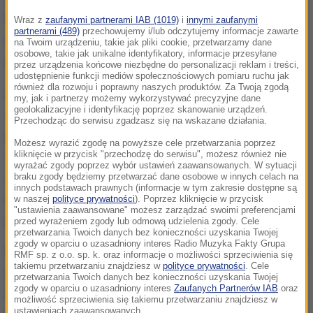
Gąsienica-Józkowy, choć upalna pogoda sprzyja
Wraz z
zaufanymi partnerami IAB (1019)
i
innymi zaufanymi
partnerami (489)
przechowujemy i/lub odczytujemy informacje zawarte
wyprawom w góry, wiąże się to z dużym wysiłkiem i
na Twoim urządzeniu, takie jak pliki cookie, przetwarzamy dane
osobowe, takie jak unikalne identyfikatory, informacje przesyłane
grozi odwodnieniem oraz zasłabnięciem.
przez urządzenia końcowe niezbędne do personalizacji reklam i treści,
udostępnienie funkcji mediów społecznościowych pomiaru ruchu jak
również dla rozwoju i poprawny naszych produktów. Za Twoją zgodą
Upał sprawia, że szybko się odwadniamy i tracimy
my, jak i partnerzy możemy wykorzystywać precyzyjne dane
geolokalizacyjne i identyfikację poprzez skanowanie urządzeń.
siły. Planując wycieczkę wysokogórską, należy
Przechodząc do serwisu zgadzasz się na wskazane działania.
pamiętać o zabraniu ze sobą odpowiedniego zapasu
Możesz wyrazić zgodę na powyższe cele przetwarzania poprzez
wody i planować trasę stosownie do swoich
kliknięcie w przycisk "przechodzę do serwisu", możesz również nie
wyrażać zgody poprzez wybór ustawień zaawansowanych. W sytuacji
możliwości. Wędrując w górach w ostrym słońcu
braku zgody będziemy przetwarzać dane osobowe w innych celach na
innych podstawach prawnych (informacje w tym zakresie dostępne są
trzeba robić częste przerwy nawet co 10 - 15 minut i
w naszej
polityce prywatności
). Poprzez kliknięcie w przycisk
"ustawienia zaawansowane" możesz zarządzać swoimi preferencjami
pić wodę
- powiedział Gąsienica-Józkowy.
przed wyrażeniem zgody lub odmową udzielenia zgody. Cele
przetwarzania Twoich danych bez konieczności uzyskania Twojej
zgody w oparciu o uzasadniony interes Radio Muzyka Fakty Grupa
Podczas górskich wędrówek ważne jest też nakrycie
RMF sp. z o.o. sp. k. oraz informacje o możliwości sprzeciwienia się
takiemu przetwarzaniu znajdziesz w
polityce prywatności
. Cele
głowy i używanie kremów z filtrem, ponieważ słońce
przetwarzania Twoich danych bez konieczności uzyskania Twojej
zgody w oparciu o uzasadniony interes
Zaufanych Partnerów IAB
oraz
w górach operuje mocniej. Należy pamiętać, że idąc
możliwość sprzeciwienia się takiemu przetwarzaniu znajdziesz w
ustawieniach zaawansowanych.