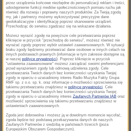
przez urządzenia końcowe niezbędne do personalizacji reklam i treści,
udostępnienie funkcji mediów społecznościowych pomiaru ruchu jak
również dla rozwoju i poprawny naszych produktów. Za Twoją zgodą
my, jak i partnerzy możemy wykorzystywać precyzyjne dane
geolokalizacyjne i identyfikację poprzez skanowanie urządzeń.
Przechodząc do serwisu zgadzasz się na wskazane działania.
Możesz wyrazić zgodę na powyższe cele przetwarzania poprzez
kliknięcie w przycisk "przechodzę do serwisu", możesz również nie
wyrażać zgody poprzez wybór ustawień zaawansowanych. W sytuacji
braku zgody będziemy przetwarzać dane osobowe w innych celach na
innych podstawach prawnych (informacje w tym zakresie dostępne są
w naszej
polityce prywatności
). Poprzez kliknięcie w przycisk
"ustawienia zaawansowane" możesz zarządzać swoimi preferencjami
przed wyrażeniem zgody lub odmową udzielenia zgody. Cele
przetwarzania Twoich danych bez konieczności uzyskania Twojej
zgody w oparciu o uzasadniony interes Radio Muzyka Fakty Grupa
RMF sp. z o.o. sp. k. oraz informacje o możliwości sprzeciwienia się
takiemu przetwarzaniu znajdziesz w
polityce prywatności
. Cele
przetwarzania Twoich danych bez konieczności uzyskania Twojej
zgody w oparciu o uzasadniony interes
Zaufanych Partnerów IAB
oraz
możliwość sprzeciwienia się takiemu przetwarzaniu znajdziesz w
ustawieniach zaawansowanych.
Zgoda jest dobrowolna i możesz ją w dowolnym momencie wycofać,
zgoda będzie też podstawą przekazywania danych do naszych
Zaufanych Partnerów z siedzibą w państwach trzecich (poza
Europejskim Obszarem Gospodarczym).