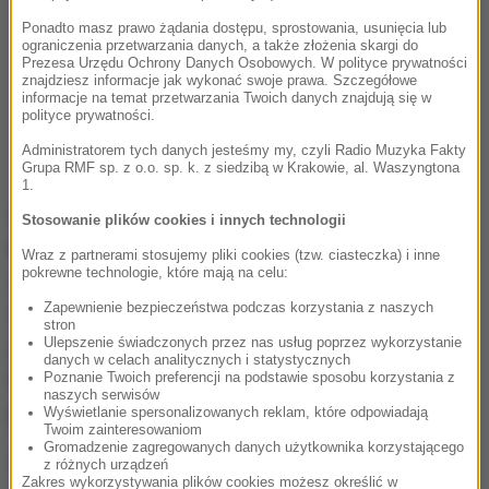
Ponadto masz prawo żądania dostępu, sprostowania, usunięcia lub
ograniczenia przetwarzania danych, a także złożenia skargi do
Prezesa Urzędu Ochrony Danych Osobowych. W polityce prywatności
znajdziesz informacje jak wykonać swoje prawa. Szczegółowe
informacje na temat przetwarzania Twoich danych znajdują się w
polityce prywatności.
Administratorem tych danych jesteśmy my, czyli Radio Muzyka Fakty
Grupa RMF sp. z o.o. sp. k. z siedzibą w Krakowie, al. Waszyngtona
1.
Chodzi o Marcelinę, córkę Polaków z Hamburga,
Stosowanie plików cookies i innych technologii
która w połowie października ubiegłego roku została
Wraz z partnerami stosujemy pliki cookies (tzw. ciasteczka) i inne
pokrewne technologie, które mają na celu:
zabrana przez dwie przedstawicielki Jugendamtu.
Zapewnienie bezpieczeństwa podczas korzystania z naszych
Stało się to w nocy podczas nieobecności rodziców,
stron
Ulepszenie świadczonych przez nas usług poprzez wykorzystanie
gdy dziewczynką opiekowała się babcia. Rodzice
danych w celach analitycznych i statystycznych
Marceliny na początku listopada zwrócili się do
Poznanie Twoich preferencji na podstawie sposobu korzystania z
naszych serwisów
polskiego rządu o pomoc w odzyskaniu dziecka.
Wyświetlanie spersonalizowanych reklam, które odpowiadają
Twoim zainteresowaniom
Gromadzenie zagregowanych danych użytkownika korzystającego
W odpowiedzi na ten apel polskie ministerstwo
z różnych urządzeń
Zakres wykorzystywania plików cookies możesz określić w