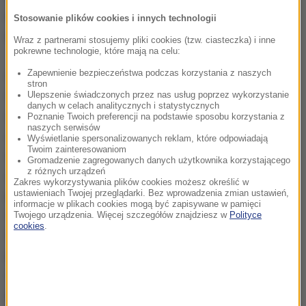
informowała policję m.in. o przypadkach znęcania się
Stosowanie plików cookies i innych technologii
nad nią, molestowania, nękania czy gróźb.
Wraz z partnerami stosujemy pliki cookies (tzw. ciasteczka) i inne
pokrewne technologie, które mają na celu:
Zapewnienie bezpieczeństwa podczas korzystania z naszych
Pierwsze zgłoszenie, na początku lutego, dotyczyło
stron
fizycznego i psychicznego znęcania się. W tej sprawie
Ulepszenie świadczonych przez nas usług poprzez wykorzystanie
danych w celach analitycznych i statystycznych
mężczyzna został zatrzymany i postawiono mu
Poznanie Twoich preferencji na podstawie sposobu korzystania z
naszych serwisów
zarzuty. Mężczyzna miał molestować seksualnie 21-
Wyświetlanie spersonalizowanych reklam, które odpowiadają
Twoim zainteresowaniom
latkę, kierować w stosunku do niej pogróżki. Kolejne
Gromadzenie zagregowanych danych użytkownika korzystającego
z różnych urządzeń
zawiadomienie dotyczyło m.in. uporczywego nękania,
Zakres wykorzystywania plików cookies możesz określić w
polegającego m.in. na umieszczaniu w internecie
ustawieniach Twojej przeglądarki. Bez wprowadzenia zmian ustawień,
informacje w plikach cookies mogą być zapisywane w pamięci
kompromitujących ją treści. Po analizie tych spraw,
Twojego urządzenia. Więcej szczegółów znajdziesz w
Polityce
cookies
.
kontrolerzy doszli do wniosku, że ze strony
przełożonych w komisariacie Nowe Miasto
sprawowany był niewłaściwy nadzór nad tymi
postępowaniami. Występował także niewłaściwy