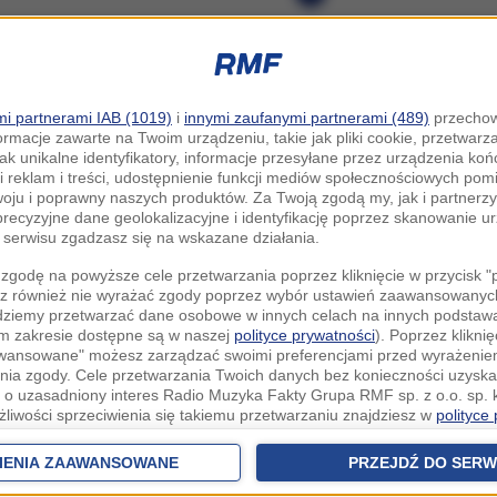
i partnerami IAB (1019)
i
innymi zaufanymi partnerami (489)
przechow
ormacje zawarte na Twoim urządzeniu, takie jak pliki cookie, przetwar
jak unikalne identyfikatory, informacje przesyłane przez urządzenia k
i reklam i treści, udostępnienie funkcji mediów społecznościowych pom
woju i poprawny naszych produktów. Za Twoją zgodą my, jak i partner
recyzyjne dane geolokalizacyjne i identyfikację poprzez skanowanie u
serwisu zgadzasz się na wskazane działania.
AI zaprojektowała działając
zgodę na powyższe cele przetwarzania poprzez kliknięcie w przycisk 
wirusa. To dobra i zła wiad
a uczci Jana Pawła II
z również nie wyrażać zgody poprzez wybór ustawień zaawansowanych
dziemy przetwarzać dane osobowe w innych celach na innych podsta
. Hołd w 25 lat po
ym zakresie dostępne są w naszej
polityce prywatności
). Poprzez kliknię
ycznej wizycie
awansowane" możesz zarządzać swoimi preferencjami przed wyrażenie
ia zgody. Cele przetwarzania Twoich danych bez konieczności uzyska
 o uzasadniony interes Radio Muzyka Fakty Grupa RMF sp. z o.o. sp. k
żliwości sprzeciwienia się takiemu przetwarzaniu znajdziesz w
polityce
nia Twoich danych bez konieczności uzyskania Twojej zgody w oparci
ch Partnerów IAB
oraz możliwość sprzeciwienia się takiemu przetwarza
IENIA ZAAWANSOWANE
PRZEJDŹ DO SERW
ofiar pobił tak, że straciła śledzionę
aawansowanych.
ywiązanego do łóżka