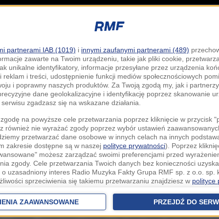
i partnerami IAB (1019)
i
innymi zaufanymi partnerami (489)
przechow
a"
ormacje zawarte na Twoim urządzeniu, takie jak pliki cookie, przetwar
jak unikalne identyfikatory, informacje przesyłane przez urządzenia k
i reklam i treści, udostępnienie funkcji mediów społecznościowych pom
woju i poprawny naszych produktów. Za Twoją zgodą my, jak i partner
erniaka złośliwego i zaczęła się moja podróż do zdrowi
recyzyjne dane geolokalizacyjne i identyfikację poprzez skanowanie u
apisała na Instagramie Doda.
serwisu zgadzasz się na wskazane działania.
zgodę na powyższe cele przetwarzania poprzez kliknięcie w przycisk 
ałam na korytarzach szpitala przez ostatnie miesiące, ni
z również nie wyrażać zgody poprzez wybór ustawień zaawansowanych
dziemy przetwarzać dane osobowe w innych celach na innych podsta
ym zakresie dostępne są w naszej
polityce prywatności
). Poprzez kliknię
awansowane" możesz zarządzać swoimi preferencjami przed wyrażenie
zku ze swoimi przeżyciami chce włączyć się w
ia zgody. Cele przetwarzania Twoich danych bez konieczności uzyska
 o uzasadniony interes Radio Muzyka Fakty Grupa RMF sp. z o.o. sp. k
ne są badania skóry, unikanie solarium i ostrożne opal
żliwości sprzeciwienia się takiemu przetwarzaniu znajdziesz w
polityce
nia Twoich danych bez konieczności uzyskania Twojej zgody w oparci
ch Partnerów IAB
oraz możliwość sprzeciwienia się takiemu przetwarza
IENIA ZAAWANSOWANE
PRZEJDŹ DO SERW
aawansowanych.
cie o siebie! Wszystkim chorym na czerniaka życzę powodz