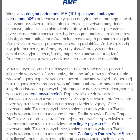
Wraz z
zaufanymi partnerami IAB (1019)
i
innymi zaufanymi
partnerami (489)
przechowujemy i/lub odczytujemy informacje zawarte
na Twoim urządzeniu, takie jak pliki cookie, przetwarzamy dane
osobowe, takie jak unikalne identyfikatory, informacje przesyłane
przez urządzenia końcowe niezbędne do personalizacji reklam i treści,
udostępnienie funkcji mediów społecznościowych pomiaru ruchu jak
również dla rozwoju i poprawny naszych produktów. Za Twoją zgodą
my, jak i partnerzy możemy wykorzystywać precyzyjne dane
geolokalizacyjne i identyfikację poprzez skanowanie urządzeń.
Przechodząc do serwisu zgadzasz się na wskazane działania.
Możesz wyrazić zgodę na powyższe cele przetwarzania poprzez
kliknięcie w przycisk "przechodzę do serwisu", możesz również nie
Jak podano, ostatnie wybudzenie to już 33. taki
wyrażać zgody poprzez wybór ustawień zaawansowanych. W sytuacji
braku zgody będziemy przetwarzać dane osobowe w innych celach na
przypadek w Budziku.
innych podstawach prawnych (informacje w tym zakresie dostępne są
w naszej
polityce prywatności
). Poprzez kliknięcie w przycisk
"ustawienia zaawansowane" możesz zarządzać swoimi preferencjami
przed wyrażeniem zgody lub odmową udzielenia zgody. Cele
Nie podano, ile lat ma wybudzona pacjentka -
przetwarzania Twoich danych bez konieczności uzyskania Twojej
wiadomo, że ma na imię Weronika i zapadła w
zgody w oparciu o uzasadniony interes Radio Muzyka Fakty Grupa
RMF sp. z o.o. sp. k. oraz informacje o możliwości sprzeciwienia się
śpiączkę na skutek urazu doznanego w
takiemu przetwarzaniu znajdziesz w
polityce prywatności
. Cele
przetwarzania Twoich danych bez konieczności uzyskania Twojej
gospodarstwie rolnym.
zgody w oparciu o uzasadniony interes
Zaufanych Partnerów IAB
oraz
możliwość sprzeciwienia się takiemu przetwarzaniu znajdziesz w