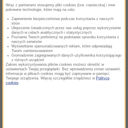
Wraz z partnerami stosujemy pliki cookies (tzw. ciasteczka) i inne
pokrewne technologie, które mają na celu:
Zapewnienie bezpieczeństwa podczas korzystania z naszych
stron
Ulepszenie świadczonych przez nas usług poprzez wykorzystanie
danych w celach analitycznych i statystycznych
Poznanie Twoich preferencji na podstawie sposobu korzystania z
naszych serwisów
Wyświetlanie spersonalizowanych reklam, które odpowiadają
Posiedzenie Sejmu rozpoczęło się we wtorek rano i
Twoim zainteresowaniom
Gromadzenie zagregowanych danych użytkownika korzystającego
zaplanowane jest do czwartku.
z różnych urządzeń
Zakres wykorzystywania plików cookies możesz określić w
ustawieniach Twojej przeglądarki. Bez wprowadzenia zmian ustawień,
Wczoraj został zaprzysiężony nowy rząd Mateusza
informacje w plikach cookies mogą być zapisywane w pamięci
Twojego urządzenia. Więcej szczegółów znajdziesz w
Polityce
Morawieckiego. Ze stanowiskiem pożegnali się Anna
cookies
.
Streżyńska, Konstanty Radziwiłł, Jan Szyszko, Witold
Waszczykowski i Antoni Macierewicz. Szefem MON
został Mariusz Błaszczak, jego resort z kolei przejął
dotychczasowy wicemarszałek Sejmu Joachim
Brudziński.