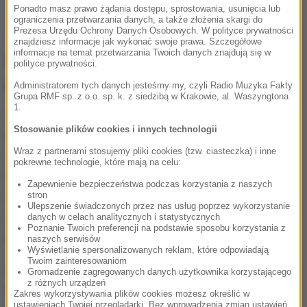
Ponadto masz prawo żądania dostępu, sprostowania, usunięcia lub
ograniczenia przetwarzania danych, a także złożenia skargi do
Prezesa Urzędu Ochrony Danych Osobowych. W polityce prywatności
znajdziesz informacje jak wykonać swoje prawa. Szczegółowe
informacje na temat przetwarzania Twoich danych znajdują się w
Nowoczesne zabezpieczenia i
polityce prywatności.
podwójna weryfikacja
Administratorem tych danych jesteśmy my, czyli Radio Muzyka Fakty
Grupa RMF sp. z o.o. sp. k. z siedzibą w Krakowie, al. Waszyngtona
1.
Centralna Komisja Egzaminacyjna wprowadziła
Stosowanie plików cookies i innych technologii
szereg nowych środków ostrożności
, by zapobiec
Wraz z partnerami stosujemy pliki cookies (tzw. ciasteczka) i inne
wyciekom arkuszy egzaminacyjnych i zapewnić
pokrewne technologie, które mają na celu:
uczciwość procesu. W tym roku w losowo
Zapewnienie bezpieczeństwa podczas korzystania z naszych
wybranych paczkach z arkuszami umieszczone
stron
Ulepszenie świadczonych przez nas usług poprzez wykorzystanie
zostaną
nadajniki, które pozwalają monitorować
danych w celach analitycznych i statystycznych
Poznanie Twoich preferencji na podstawie sposobu korzystania z
drogę przesyłek do szkół.
naszych serwisów
Wyświetlanie spersonalizowanych reklam, które odpowiadają
Twoim zainteresowaniom
Dodatkowo, w dniu egzaminu
przeprowadzane są
Gromadzenie zagregowanych danych użytkownika korzystającego
z różnych urządzeń
wideorozmowy z dyrektorami placówek
, by
Zakres wykorzystywania plików cookies możesz określić w
ustawieniach Twojej przeglądarki. Bez wprowadzenia zmian ustawień,