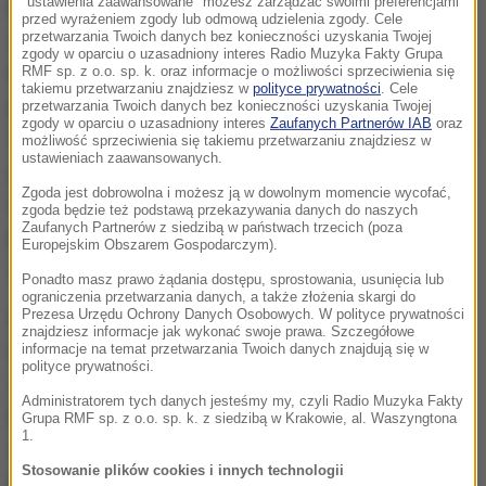
"ustawienia zaawansowane" możesz zarządzać swoimi preferencjami
Ministra Obrony Narodowej o dokonanie oceny
przed wyrażeniem zgody lub odmową udzielenia zgody. Cele
przetwarzania Twoich danych bez konieczności uzyskania Twojej
występowania podstawowego interesu
zgody w oparciu o uzasadniony interes Radio Muzyka Fakty Grupa
bezpieczeństwa państwa w odniesieniu do okrętu
RMF sp. z o.o. sp. k. oraz informacje o możliwości sprzeciwienia się
takiemu przetwarzaniu znajdziesz w
polityce prywatności
. Cele
patrolowego w wersji podstawowej typu "Ślązak".
przetwarzania Twoich danych bez konieczności uzyskania Twojej
zgody w oparciu o uzasadniony interes
Zaufanych Partnerów IAB
oraz
Wniosek uzyskał akceptację ministra, co pozwala na
możliwość sprzeciwienia się takiemu przetwarzaniu znajdziesz w
ustawieniach zaawansowanych.
podjęcie kroków mających na celu zawarcie umowy
Zgoda jest dobrowolna i możesz ją w dowolnym momencie wycofać,
na dokończenie budowy okrętu przez
zgoda będzie też podstawą przekazywania danych do naszych
Zaufanych Partnerów z siedzibą w państwach trzecich (poza
przedsiębiorstwo należące do Polskiej Grupy
Europejskim Obszarem Gospodarczym).
Zbrojeniowej S.A." - informuje MON.
Ponadto masz prawo żądania dostępu, sprostowania, usunięcia lub
ograniczenia przetwarzania danych, a także złożenia skargi do
Prezesa Urzędu Ochrony Danych Osobowych. W polityce prywatności
Po tej decyzji szefa MON, Inspektorat Uzbrojenia
znajdziesz informacje jak wykonać swoje prawa. Szczegółowe
może podpisać umowę z należącą do Polskiej Grupy
informacje na temat przetwarzania Twoich danych znajdują się w
polityce prywatności.
Zbrojeniowej Stocznią Marynarki Wojennej w Gdyni
Administratorem tych danych jesteśmy my, czyli Radio Muzyka Fakty
bez prowadzenia przetargu ani negocjacji z innymi
Grupa RMF sp. z o.o. sp. k. z siedzibą w Krakowie, al. Waszyngtona
1.
wykonawcami. Trwają prace związane z
Stosowanie plików cookies i innych technologii
przygotowaniem postępowania zapewnia MON.