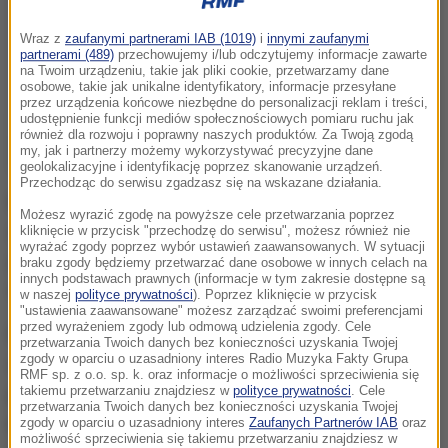
Wraz z
zaufanymi partnerami IAB (1019)
i
innymi zaufanymi
partnerami (489)
przechowujemy i/lub odczytujemy informacje zawarte
na Twoim urządzeniu, takie jak pliki cookie, przetwarzamy dane
osobowe, takie jak unikalne identyfikatory, informacje przesyłane
przez urządzenia końcowe niezbędne do personalizacji reklam i treści,
udostępnienie funkcji mediów społecznościowych pomiaru ruchu jak
również dla rozwoju i poprawny naszych produktów. Za Twoją zgodą
my, jak i partnerzy możemy wykorzystywać precyzyjne dane
geolokalizacyjne i identyfikację poprzez skanowanie urządzeń.
Przechodząc do serwisu zgadzasz się na wskazane działania.
Funkcjonariusze z radzyńskiej komendy dostali
Możesz wyrazić zgodę na powyższe cele przetwarzania poprzez
zgłoszenie o odnalezieniu ciała noworodka. Znalazł
kliknięcie w przycisk "przechodzę do serwisu", możesz również nie
wyrażać zgody poprzez wybór ustawień zaawansowanych. W sytuacji
je pracownik sortowni na taśmie do segregacji
braku zgody będziemy przetwarzać dane osobowe w innych celach na
innych podstawach prawnych (informacje w tym zakresie dostępne są
odpadów. Trwa ustalanie okoliczności zdarzenia.
w naszej
polityce prywatności
). Poprzez kliknięcie w przycisk
"ustawienia zaawansowane" możesz zarządzać swoimi preferencjami
przed wyrażeniem zgody lub odmową udzielenia zgody. Cele
Policja apeluje do wszystkich osób będących
przetwarzania Twoich danych bez konieczności uzyskania Twojej
zgody w oparciu o uzasadniony interes Radio Muzyka Fakty Grupa
świadkami, bądź posiadających informacje mogące
RMF sp. z o.o. sp. k. oraz informacje o możliwości sprzeciwienia się
przyczynić się do ustalenia szczegółów zdarzenia o
takiemu przetwarzaniu znajdziesz w
polityce prywatności
. Cele
przetwarzania Twoich danych bez konieczności uzyskania Twojej
kontakt z najbliższą jednostką Policji pod numerem
zgody w oparciu o uzasadniony interes
Zaufanych Partnerów IAB
oraz
możliwość sprzeciwienia się takiemu przetwarzaniu znajdziesz w