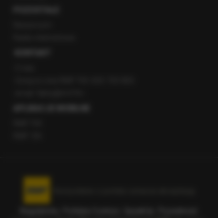
POZOSTAŁE
Newsroom
Radio internetowe
KONTAKT
O nas
Gorąca Linia RMF FM: 600 700 800
email: fakty@rmf.fm
APLIKACJE MOBILNE
RMF FM
RMF ON
Korzystanie z portalu oznacza akceptację
Regulaminu
.
Polityka Cookies
.
SpeakUp
.
Prywatność
.