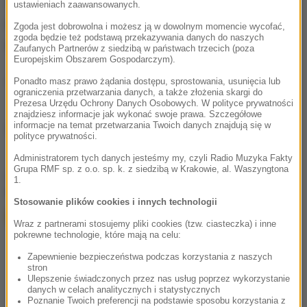
997 lub 112 bądź też bezpośrednio z Komendą
ustawieniach zaawansowanych.
Powiatową Policji w Radzyniu Podlaskim pod nr tel.
Zgoda jest dobrowolna i możesz ją w dowolnym momencie wycofać,
zgoda będzie też podstawą przekazywania danych do naszych
83 35 12 210 lub 83 35 12 215.
Zaufanych Partnerów z siedzibą w państwach trzecich (poza
Europejskim Obszarem Gospodarczym).
(az)
Ponadto masz prawo żądania dostępu, sprostowania, usunięcia lub
ograniczenia przetwarzania danych, a także złożenia skargi do
Prezesa Urzędu Ochrony Danych Osobowych. W polityce prywatności
znajdziesz informacje jak wykonać swoje prawa. Szczegółowe
informacje na temat przetwarzania Twoich danych znajdują się w
Źródło: RMF/Policja
polityce prywatności.
Administratorem tych danych jesteśmy my, czyli Radio Muzyka Fakty
Grupa RMF sp. z o.o. sp. k. z siedzibą w Krakowie, al. Waszyngtona
chcesz widzieć więcej artykułów od RMF24?
dodaj w
1.
Google
Stosowanie plików cookies i innych technologii
Wraz z partnerami stosujemy pliki cookies (tzw. ciasteczka) i inne
pokrewne technologie, które mają na celu:
Zapewnienie bezpieczeństwa podczas korzystania z naszych
stron
Ulepszenie świadczonych przez nas usług poprzez wykorzystanie
danych w celach analitycznych i statystycznych
Poznanie Twoich preferencji na podstawie sposobu korzystania z