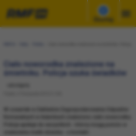
Słuchaj
RMF24
Fakty
Polska
Ciało noworodka znalezione na śmietniku. Policja 
Ciało noworodka znalezione na
śmietniku. Policja szuka świadków
udostępnij
Piątek, 27 listopada 2015 (11:29)
W czwartek w Zakładzie Zagospodarowania Odpadów
Komunalnych w Adamkach znaleziono ciało noworodka.
Policja apeluje do wszystkich - którzy mogą pomóc w
znalezieniu matki dziecka - o kontakt.