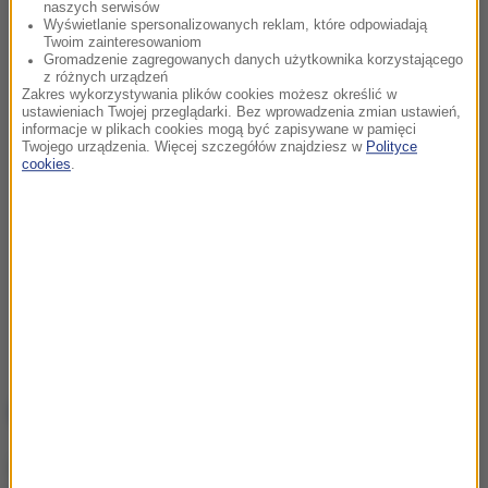
naszych serwisów
Wyświetlanie spersonalizowanych reklam, które odpowiadają
Twoim zainteresowaniom
Gromadzenie zagregowanych danych użytkownika korzystającego
z różnych urządzeń
Zakres wykorzystywania plików cookies możesz określić w
ustawieniach Twojej przeglądarki. Bez wprowadzenia zmian ustawień,
informacje w plikach cookies mogą być zapisywane w pamięci
Twojego urządzenia. Więcej szczegółów znajdziesz w
Polityce
cookies
.
NAJWAŻNIEJSZE FAKTY
Atak na nastolatka w