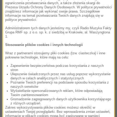
ograniczenia przetwarzania danych, a także złożenia skargi do
Prezesa Urzędu Ochrony Danych Osobowych. W polityce prywatności
znajdziesz informacje jak wykonać swoje prawa. Szczegółowe
informacje na temat przetwarzania Twoich danych znajdują się w
polityce prywatności.
Administratorem tych danych jesteśmy my, czyli Radio Muzyka Fakty
Grupa RMF sp. z o.o. sp. k. z siedzibą w Krakowie, al. Waszyngtona
1.
Stosowanie plików cookies i innych technologii
Wraz z partnerami stosujemy pliki cookies (tzw. ciasteczka) i inne
pokrewne technologie, które mają na celu:
Zapewnienie bezpieczeństwa podczas korzystania z naszych
stron
Ulepszenie świadczonych przez nas usług poprzez wykorzystanie
danych w celach analitycznych i statystycznych
Poznanie Twoich preferencji na podstawie sposobu korzystania z
naszych serwisów
Wyświetlanie spersonalizowanych reklam, które odpowiadają
Twoim zainteresowaniom
Gromadzenie zagregowanych danych użytkownika korzystającego
z różnych urządzeń
Zakres wykorzystywania plików cookies możesz określić w
Jak mówi rzecznik Kulczyk Holding Marta Wysocka-
ustawieniach Twojej przeglądarki. Bez wprowadzenia zmian ustawień,
informacje w plikach cookies mogą być zapisywane w pamięci