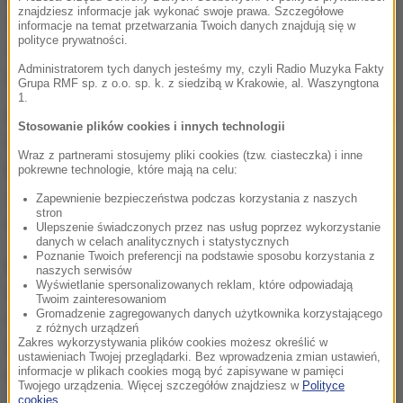
znajdziesz informacje jak wykonać swoje prawa. Szczegółowe
zabezpieczono majątek o wartości około 35 mln
informacje na temat przetwarzania Twoich danych znajdują się w
polityce prywatności.
złotych. Śledztwo trwa i straty mogą okazać się
Administratorem tych danych jesteśmy my, czyli Radio Muzyka Fakty
jeszcze wyższe.
Grupa RMF sp. z o.o. sp. k. z siedzibą w Krakowie, al. Waszyngtona
1.
Podejrzanymi są m.in. byli członkowie zarządu SKOK
Stosowanie plików cookies i innych technologii
Wołomin - były prezes Mariusz G. i były wiceprezes
Wraz z partnerami stosujemy pliki cookies (tzw. ciasteczka) i inne
Mateusz G. Przedstawiono im zarzuty działania na
pokrewne technologie, które mają na celu:
szkodę firmy i przynależności do grupy przestępczej
Zapewnienie bezpieczeństwa podczas korzystania z naszych
stron
i aresztowano.
Ulepszenie świadczonych przez nas usług poprzez wykorzystanie
danych w celach analitycznych i statystycznych
Poznanie Twoich preferencji na podstawie sposobu korzystania z
Mateusz G. wyszedł z aresztu w połowie lipca tego
naszych serwisów
Wyświetlanie spersonalizowanych reklam, które odpowiadają
roku po wpłaceniu 100 tys. złotych poręczenia
Twoim zainteresowaniom
Gromadzenie zagregowanych danych użytkownika korzystającego
majątkowego, po tym jak złożył wyjaśnienia w
z różnych urządzeń
Zakres wykorzystywania plików cookies możesz określić w
istotnej części korespondujące z dotychczasowymi
ustawieniach Twojej przeglądarki. Bez wprowadzenia zmian ustawień,
ustaleniami śledztwa.
informacje w plikach cookies mogą być zapisywane w pamięci
Twojego urządzenia. Więcej szczegółów znajdziesz w
Polityce
cookies
.