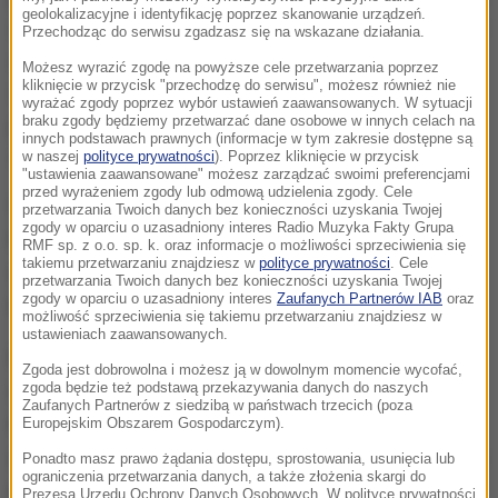
geolokalizacyjne i identyfikację poprzez skanowanie urządzeń.
ubiegłego roku. Poprzednie zażalenia na przedłużenie
Przechodząc do serwisu zgadzasz się na wskazane działania.
aresztu sąd odrzucał, tym razem uznał, iż kwota 1
Możesz wyrazić zgodę na powyższe cele przetwarzania poprzez
kliknięcie w przycisk "przechodzę do serwisu", możesz również nie
mln zł poręczenia powstrzyma podejrzanego od
wyrażać zgody poprzez wybór ustawień zaawansowanych. W sytuacji
podjęcia prób utrudniania prowadzonego w tej
braku zgody będziemy przetwarzać dane osobowe w innych celach na
innych podstawach prawnych (informacje w tym zakresie dostępne są
sprawie postępowania
- powiedział Domarecki.
w naszej
polityce prywatności
). Poprzez kliknięcie w przycisk
"ustawienia zaawansowane" możesz zarządzać swoimi preferencjami
przed wyrażeniem zgody lub odmową udzielenia zgody. Cele
Śledztwo ws. działania na szkodę SKOK Wołomin
przetwarzania Twoich danych bez konieczności uzyskania Twojej
zgody w oparciu o uzasadniony interes Radio Muzyka Fakty Grupa
Prokuratura Okręgowa w Gorzowie Wlkp. wszczęła
RMF sp. z o.o. sp. k. oraz informacje o możliwości sprzeciwienia się
takiemu przetwarzaniu znajdziesz w
polityce prywatności
. Cele
w maju 2013 roku. Postępowanie obejmuje grupę
przetwarzania Twoich danych bez konieczności uzyskania Twojej
zgody w oparciu o uzasadniony interes
Zaufanych Partnerów IAB
oraz
ludzi kierujących procederem w latach 2009-14.
możliwość sprzeciwienia się takiemu przetwarzaniu znajdziesz w
ustawieniach zaawansowanych.
Dotychczas prokuratura zebrała dowody
Zgoda jest dobrowolna i możesz ją w dowolnym momencie wycofać,
świadczące o wyłudzeniu ze SKOK Wołomin ponad
zgoda będzie też podstawą przekazywania danych do naszych
Zaufanych Partnerów z siedzibą w państwach trzecich (poza
613 pożyczek na łączną kwotę ponad 787 mln
Europejskim Obszarem Gospodarczym).
złotych. Zarzuty w tej sprawie usłyszało dotychczas
Ponadto masz prawo żądania dostępu, sprostowania, usunięcia lub
ograniczenia przetwarzania danych, a także złożenia skargi do
ponad 80 osób. Na poczet grożących kar
Prezesa Urzędu Ochrony Danych Osobowych. W polityce prywatności