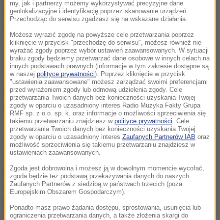
my, jak i partnerzy możemy wykorzystywać precyzyjne dane
geolokalizacyjne i identyfikację poprzez skanowanie urządzeń.
miejscowość znajdująca się na północ od Torunia.
Przechodząc do serwisu zgadzasz się na wskazane działania.
Graniczy z gminą Chełmża i Łysomice.
Możesz wyrazić zgodę na powyższe cele przetwarzania poprzez
kliknięcie w przycisk "przechodzę do serwisu", możesz również nie
Ustalono, że zwierzęta do Polski trafiły z sąsiedniej
wyrażać zgody poprzez wybór ustawień zaawansowanych. W sytuacji
braku zgody będziemy przetwarzać dane osobowe w innych celach na
Litwy.
innych podstawach prawnych (informacje w tym zakresie dostępne są
w naszej
polityce prywatności
). Poprzez kliknięcie w przycisk
"ustawienia zaawansowane" możesz zarządzać swoimi preferencjami
Poszukiwania byków. Uciekły z
przed wyrażeniem zgody lub odmową udzielenia zgody. Cele
przetwarzania Twoich danych bez konieczności uzyskania Twojej
gospodarstwa pod Toruniem
zgody w oparciu o uzasadniony interes Radio Muzyka Fakty Grupa
RMF sp. z o.o. sp. k. oraz informacje o możliwości sprzeciwienia się
takiemu przetwarzaniu znajdziesz w
polityce prywatności
. Cele
Jak podaje portal, byki opuściły teren gospodarstwa
przetwarzania Twoich danych bez konieczności uzyskania Twojej
zgody w oparciu o uzasadniony interes
Zaufanych Partnerów IAB
oraz
w trakcie przeganiania zwierząt z jednego boksu do
możliwość sprzeciwienia się takiemu przetwarzaniu znajdziesz w
ustawieniach zaawansowanych.
drugiego. Zaczęło się od tego, że jeden z nich
przeskoczył przez zaporę - skonstruowaną z
Zgoda jest dobrowolna i możesz ją w dowolnym momencie wycofać,
zgoda będzie też podstawą przekazywania danych do naszych
balotów słomy - a kolejne ruszyły za nim.
Teren
Zaufanych Partnerów z siedzibą w państwach trzecich (poza
Europejskim Obszarem Gospodarczym).
gospodarstwa w ten sposób mogło opuścić nawet
Ponadto masz prawo żądania dostępu, sprostowania, usunięcia lub
30 zwierząt.
ograniczenia przetwarzania danych, a także złożenia skargi do