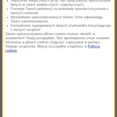
Ulepszenie świadczonych przez nas usług poprzez wykorzystanie
danych w celach analitycznych i statystycznych
kuluarowe
Poznanie Twoich preferencji na podstawie sposobu korzystania z
działania na forum
naszych serwisów
Wyświetlanie spersonalizowanych reklam, które odpowiadają
instytucji
Twoim zainteresowaniom
Gromadzenie zagregowanych danych użytkownika korzystającego
międzynarodowych,
z różnych urządzeń
Zakres wykorzystywania plików cookies możesz określić w
które mają na celu
ustawieniach Twojej przeglądarki. Bez wprowadzenia zmian ustawień,
informacje w plikach cookies mogą być zapisywane w pamięci
zdyskredytować
Twojego urządzenia. Więcej szczegółów znajdziesz w
Polityce
cookies
.
Polskę.
Opozycji
zależy, by Polska
jak najbardziej
była
dyskredytowana
na forum m.in. Unii
Europejskiej,
politycy PO
wielokrotnie