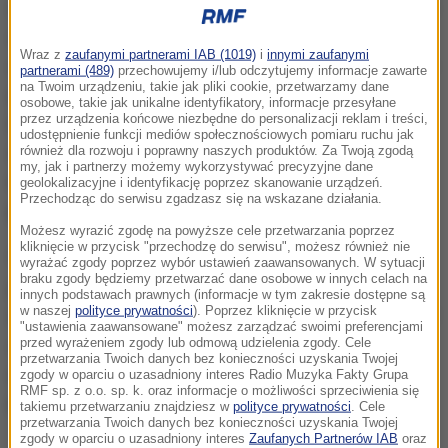
mężem nie wyrażała zgody na wykonanie jakiekolwiek
czynności medycznych czy opiekuńczych wokół
Wraz z
zaufanymi partnerami IAB (1019)
i
innymi zaufanymi
dziecka
- relacjonował ordynator oddziału położniczo-
partnerami (489)
przechowujemy i/lub odczytujemy informacje zawarte
na Twoim urządzeniu, takie jak pliki cookie, przetwarzamy dane
ginekologicznego szpitala w Białogardzie
osobowe, takie jak unikalne identyfikatory, informacje przesyłane
przez urządzenia końcowe niezbędne do personalizacji reklam i treści,
(Zachodniopomorskie) dr Roman Łabędź. Jak
udostępnienie funkcji mediów społecznościowych pomiaru ruchu jak
zaznaczył, 27-letnia matka dziecka "wydawała się
również dla rozwoju i poprawny naszych produktów. Za Twoją zgodą
my, jak i partnerzy możemy wykorzystywać precyzyjne dane
miłą, sympatyczną osobą, podczas rozmowy był
geolokalizacyjne i identyfikację poprzez skanowanie urządzeń.
Przechodząc do serwisu zgadzasz się na wskazane działania.
pełen kontakt emocjonalny między nami".
Możesz wyrazić zgodę na powyższe cele przetwarzania poprzez
kliknięcie w przycisk "przechodzę do serwisu", możesz również nie
Podawaliśmy jej zarówno preparaty przeciwbólowe,
wyrażać zgody poprzez wybór ustawień zaawansowanych. W sytuacji
braku zgody będziemy przetwarzać dane osobowe w innych celach na
jak i służyliśmy jej pomocą. Cały poród przebiegał
innych podstawach prawnych (informacje w tym zakresie dostępne są
w naszej
polityce prywatności
). Poprzez kliknięcie w przycisk
bez kłopotów. Była pełna współpraca z personelem z
"ustawienia zaawansowane" możesz zarządzać swoimi preferencjami
sali porodowej -
wyjaśniał ordynator. Narodzona
przed wyrażeniem zgody lub odmową udzielenia zgody. Cele
przetwarzania Twoich danych bez konieczności uzyskania Twojej
dziewczynka jest pierwszym dzieckiem pary z
zgody w oparciu o uzasadniony interes Radio Muzyka Fakty Grupa
RMF sp. z o.o. sp. k. oraz informacje o możliwości sprzeciwienia się
Połczyna Zdroju.
takiemu przetwarzaniu znajdziesz w
polityce prywatności
. Cele
przetwarzania Twoich danych bez konieczności uzyskania Twojej
zgody w oparciu o uzasadniony interes
Zaufanych Partnerów IAB
oraz