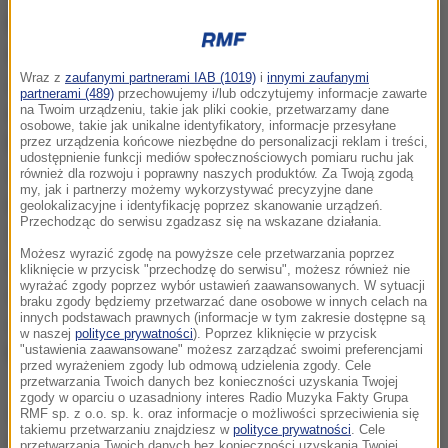
Polański zawarł w latach 70. w USA ugodę przed
sądem.
Miał odbyć 90 dni pozbawienia wolności i
Wraz z
zaufanymi partnerami IAB (1019)
i
innymi zaufanymi
zgodzić się na dobrowolną deportację z US" -
mówił
partnerami (489)
przechowujemy i/lub odczytujemy informacje zawarte
na Twoim urządzeniu, takie jak pliki cookie, przetwarzamy dane
sędzia.
osobowe, takie jak unikalne identyfikatory, informacje przesyłane
Dodał, że w więzieniu w USA reżyser spędził wtedy
przez urządzenia końcowe niezbędne do personalizacji reklam i treści,
udostępnienie funkcji mediów społecznościowych pomiaru ruchu jak
42 dni, do czego trzeba dodać czas spędzony w
również dla rozwoju i poprawny naszych produktów. Za Twoją zgodą
my, jak i partnerzy możemy wykorzystywać precyzyjne dane
areszcie domowym w Szwajcarii.
Po przeliczeniu
geolokalizacyjne i identyfikację poprzez skanowanie urządzeń.
Przechodząc do serwisu zgadzasz się na wskazane działania.
tych okresów według zasad stanu Kalifornia jest to
Możesz wyrazić zgodę na powyższe cele przetwarzania poprzez
łącznie 353 dni
- oświadczył sędzia Laskowski.
W tej
kliknięcie w przycisk "przechodzę do serwisu", możesz również nie
wyrażać zgody poprzez wybór ustawień zaawansowanych. W sytuacji
sytuacji wniosek SO, że odbył on już karę, jest
braku zgody będziemy przetwarzać dane osobowe w innych celach na
innych podstawach prawnych (informacje w tym zakresie dostępne są
uzasadniony
- podkreślił sędzia, zaznaczając, że to
w naszej
polityce prywatności
). Poprzez kliknięcie w przycisk
"ustawienia zaawansowane" możesz zarządzać swoimi preferencjami
było podstawową przyczyną decyzji SO.
przed wyrażeniem zgody lub odmową udzielenia zgody. Cele
przetwarzania Twoich danych bez konieczności uzyskania Twojej
zgody w oparciu o uzasadniony interes Radio Muzyka Fakty Grupa
Game is over (gra skończona - PAP), przynajmniej w
RMF sp. z o.o. sp. k. oraz informacje o możliwości sprzeciwienia się
takiemu przetwarzaniu znajdziesz w
polityce prywatności
. Cele
Polsce
- powiedział dziennikarzom mec. Jan
przetwarzania Twoich danych bez konieczności uzyskania Twojej