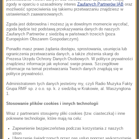
zgody w oparciu o uzasadniony interes
Zaufanych Partnerów IAB
oraz
Olszewski, jeden z obrońców Polańskiego. Dodał, że
możliwość sprzeciwienia się takiemu przetwarzaniu znajdziesz w
ustawieniach zaawansowanych.
teraz reżyser będzie mógł bez obawy aresztowania
Zgoda jest dobrowolna i możesz ją w dowolnym momencie wycofać,
przyjechać do Polski, m.in. na grób Andrzeja Wajdy.
zgoda będzie też podstawą przekazywania danych do naszych
Zaufanych Partnerów z siedzibą w państwach trzecich (poza
Europejskim Obszarem Gospodarczym).
Uznany przez sąd w Los Angeles za
Ponadto masz prawo żądania dostępu, sprostowania, usunięcia lub
winnego uprawiania seksu z
ograniczenia przetwarzania danych, a także złożenia skargi do
Prezesa Urzędu Ochrony Danych Osobowych. W polityce prywatności
nieletnią
znajdziesz informacje jak wykonać swoje prawa. Szczegółowe
informacje na temat przetwarzania Twoich danych znajdują się w
polityce prywatności.
Ekstradycji 83-letniego dziś Polańskiego domagają
Administratorem tych danych jesteśmy my, czyli Radio Muzyka Fakty
się Stany Zjednoczone. W 1977 roku zarzucono mu
Grupa RMF sp. z o.o. sp. k. z siedzibą w Krakowie, al. Waszyngtona
1.
tam sześć przestępstw, w tym gwałt pod wpływem
Stosowanie plików cookies i innych technologii
narkotyków i molestowanie nieletniej. Reżyser został
uznany przez sąd w Los Angeles za winnego
Wraz z partnerami stosujemy pliki cookies (tzw. ciasteczka) i inne
pokrewne technologie, które mają na celu:
uprawiania seksu z nieletnią Samanthą Gailey
Zapewnienie bezpieczeństwa podczas korzystania z naszych
(obecnie Geimer).
stron
Ulepszenie świadczonych przez nas usług poprzez wykorzystanie