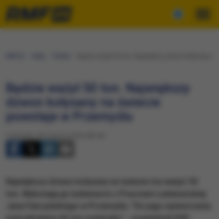
RMF24
Fakty
Polska
Będzie ważył 50 ton. Największy dzwon kołysany na
Będzie ważył 50 ton. Największy
dzwon kołysany na świecie
powstaje w Przemyślu
Czwartek, 30 czerwca 2016 (08:18)
Największy dzwon kołysany na świecie ma ważyć 50
ton. Wykonają go ludwisarze z Pracowni Ludwisarskiej
Jana Felczyńskiego w Przemyślu. "Do jego wytworzenia
potrzebujemy 60 ton materiału" – powiedział PAP