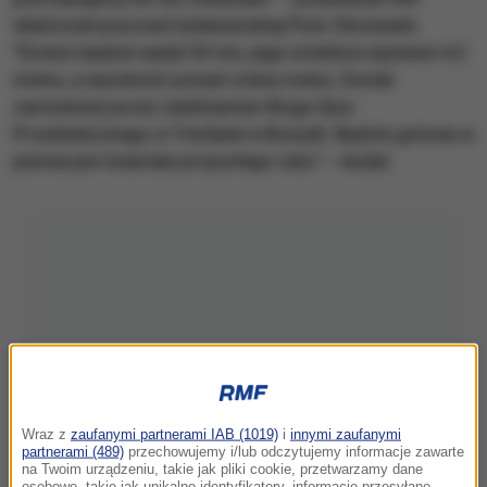
właściciel pracowni ludwisarskiej Piotr Olszewski.
"Dzwon będzie ważył 50 ton, jego średnica wyniesie 4,5
metra, a wysokość ponad cztery metry. Został
zamówiony przez sanktuarium Boga Ojca
Przedwiecznego w Trindade w Brazylii. Będzie gotowy w
pierwszym kwartale przyszłego roku" – dodał.
Wraz z
zaufanymi partnerami IAB (1019)
i
innymi zaufanymi
partnerami (489)
przechowujemy i/lub odczytujemy informacje zawarte
na Twoim urządzeniu, takie jak pliki cookie, przetwarzamy dane
osobowe, takie jak unikalne identyfikatory, informacje przesyłane