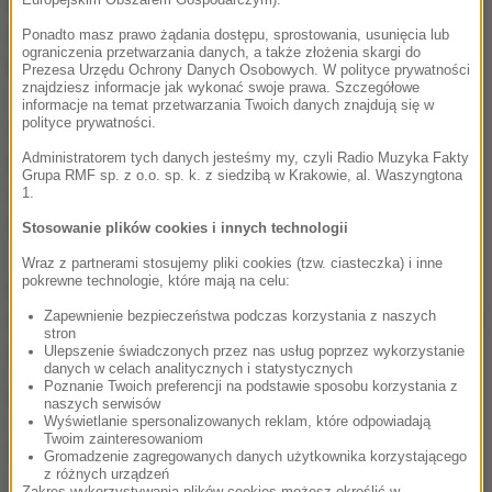
Dzwon będzie bogato zdobiony. Znajdzie się na nim
m.in. osiem scen opowiadających dzieje
Ponadto masz prawo żądania dostępu, sprostowania, usunięcia lub
ograniczenia przetwarzania danych, a także złożenia skargi do
brazylijskiego sanktuarium.
Prezesa Urzędu Ochrony Danych Osobowych. W polityce prywatności
znajdziesz informacje jak wykonać swoje prawa. Szczegółowe
informacje na temat przetwarzania Twoich danych znajdują się w
polityce prywatności.
Rozmiar przedsięwzięcia sprawił, że dzwon nie mógł
Administratorem tych danych jesteśmy my, czyli Radio Muzyka Fakty
być wykonany w naszej pracowni w Przemyślu.
Grupa RMF sp. z o.o. sp. k. z siedzibą w Krakowie, al. Waszyngtona
Pracujemy w wynajętej hali dawnej huty Sendzimira w
1.
Krakowie
- wyjaśnił Olszewski.
Stosowanie plików cookies i innych technologii
Wraz z partnerami stosujemy pliki cookies (tzw. ciasteczka) i inne
pokrewne technologie, które mają na celu:
Przemyska pracownia rocznie wykonuje ok. 100
Zapewnienie bezpieczeństwa podczas korzystania z naszych
dzwonów. Jest kontynuatorką firmy założonej w 1808
stron
r. przez Jana Felczyńskiego.
Ulepszenie świadczonych przez nas usług poprzez wykorzystanie
danych w celach analitycznych i statystycznych
Poznanie Twoich preferencji na podstawie sposobu korzystania z
(mn)
naszych serwisów
Wyświetlanie spersonalizowanych reklam, które odpowiadają
Twoim zainteresowaniom
Źródło: RMF24/PAP
Gromadzenie zagregowanych danych użytkownika korzystającego
z różnych urządzeń
Zakres wykorzystywania plików cookies możesz określić w