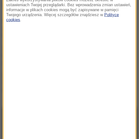
NAJWAŻNIEJSZE FAKTY
ustawieniach Twojej przeglądarki. Bez wprowadzenia zmian ustawień,
informacje w plikach cookies mogą być zapisywane w pamięci
Twojego urządzenia. Więcej szczegółów znajdziesz w
Polityce
cookies
.
Mobilizacja po
wydarzeniach w Lipsku.
Polska dołącza do rozmów
Żandarmeria Wojskowa
bada incydent z udziałem
wojskowego śmigłowca
Trzy gole w Białymstoku.
Skromna zaliczka
Jagielloni przed rewanżem
w Glasgow
NAJNOWSZE
23:57