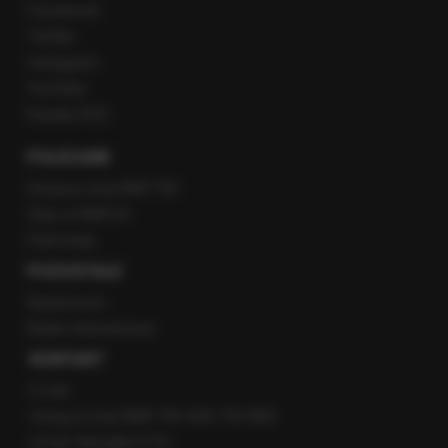
Facebook
Twitter
Instagram
YouTube
Kanały RSS
POLECANE
Gorąca Linia RMF FM
Staż w RMF24
Patronaty
POZOSTAŁE
Newsroom
Radio internetowe
KONTAKT
O nas
Gorąca Linia RMF FM: 600 700 800
email: fakty@rmf.fm