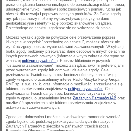
przez urządzenia końcowe niezbędne do personalizacji reklam i treści,
udostępnienie funkcji mediów społecznościowych pomiaru ruchu jak
również dla rozwoju i poprawny naszych produktów. Za Twoją zgodą
my, jak i partnerzy możemy wykorzystywać precyzyjne dane
geolokalizacyjne i identyfikację poprzez skanowanie urządzeń.
Przechodząc do serwisu zgadzasz się na wskazane działania.
Możesz wyrazić zgodę na powyższe cele przetwarzania poprzez
kliknięcie w przycisk "przechodzę do serwisu", możesz również nie
wyrażać zgody poprzez wybór ustawień zaawansowanych. W sytuacji
braku zgody będziemy przetwarzać dane osobowe w innych celach na
innych podstawach prawnych (informacje w tym zakresie dostępne są
w naszej
polityce prywatności
). Poprzez kliknięcie w przycisk
"ustawienia zaawansowane" możesz zarządzać swoimi preferencjami
przed wyrażeniem zgody lub odmową udzielenia zgody. Cele
przetwarzania Twoich danych bez konieczności uzyskania Twojej
zgody w oparciu o uzasadniony interes Radio Muzyka Fakty Grupa
RMF sp. z o.o. sp. k. oraz informacje o możliwości sprzeciwienia się
takiemu przetwarzaniu znajdziesz w
polityce prywatności
. Cele
przetwarzania Twoich danych bez konieczności uzyskania Twojej
zgody w oparciu o uzasadniony interes
Zaufanych Partnerów IAB
oraz
możliwość sprzeciwienia się takiemu przetwarzaniu znajdziesz w
Do odlewu będzie wykorzystany wysokiej jakości stop
ustawieniach zaawansowanych.
miedzi i cyny w proporcjach 78:22. Natomiast kute
Zgoda jest dobrowolna i możesz ją w dowolnym momencie wycofać,
zgoda będzie też podstawą przekazywania danych do naszych
serce dzwonu zostanie wykonane z miękkiej stali.
Zaufanych Partnerów z siedzibą w państwach trzecich (poza
Europejskim Obszarem Gospodarczym).