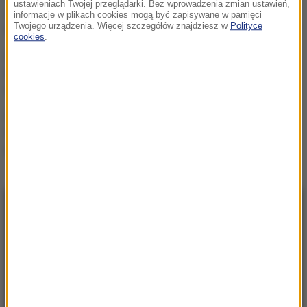
ustawieniach Twojej przeglądarki. Bez wprowadzenia zmian ustawień,
wydarzeniach w Lipsku.
informacje w plikach cookies mogą być zapisywane w pamięci
Polska dołącza do rozmów
Twojego urządzenia. Więcej szczegółów znajdziesz w
Polityce
cookies
.
Żandarmeria Wojskowa
bada incydent z udziałem
wojskowego śmigłowca
Trzy gole w Białymstoku.
Skromna zaliczka
Jagielloni przed rewanżem
w Glasgow
NAJNOWSZE
22:17
GKS Katowice w nieciekawej sytuacji przed
rewanżem z Izraelczykami