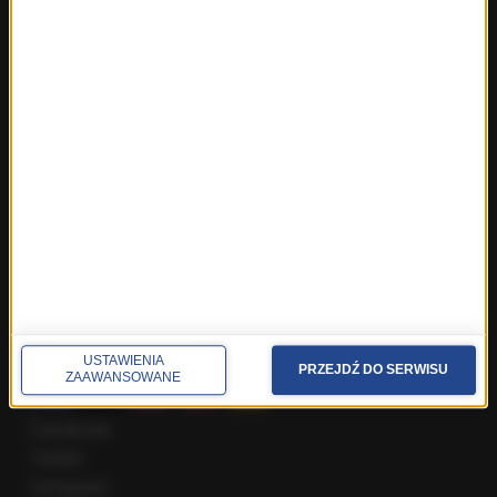
Fakty z Trójmiasta
Fakty z Warszawy
Fakty z Wrocławia
Fakty z Zakopanego
ROZMOWY W RMF FM
Najnowsze rozmowy w RMF FM
Rozmowa o 7:00 w RMF FM i Radiu RMF24
Poranna rozmowa w RMF FM
Popołudniowa rozmowa w RMF FM
Gość Krzysztofa Ziemca w RMF FM
Rozmowy w Radiu RMF24
SPOŁECZNOŚĆ
USTAWIENIA
PRZEJDŹ DO SERWISU
ZAAWANSOWANE
Facebook
Twitter
Instagram