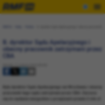
RMF24
Fakty
Polska
B. dyrektor Sądu Apelacyjnego i obecny pracownik 
B. dyrektor Sądu Apelacyjnego i
obecny pracownik zatrzymani przez
CBA
Wtorek, 11 czerwca 2019 (09:45)
Były dyrektor Sądu Apelacyjnego we Wrocławiu i obecny
pracownik tego sądu zatrzymani przez CBA. Zarzuca
się im wydanie niezgodnie z przepisami prawie 2 mln zł.