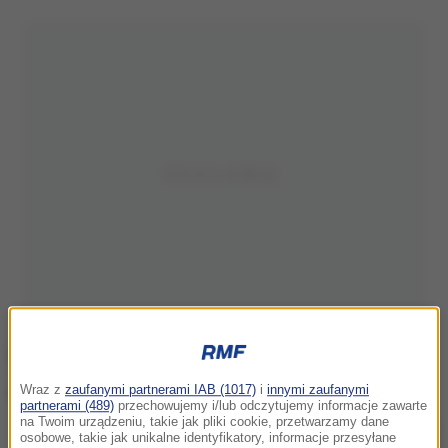
Wraz z
zaufanymi partnerami IAB (1017)
i
innymi zaufanymi
partnerami (489)
przechowujemy i/lub odczytujemy informacje zawarte
na Twoim urządzeniu, takie jak pliki cookie, przetwarzamy dane
B. dyrektor Sądu Apelacyjnego i obecny pracownik zatrzymani przez
osobowe, takie jak unikalne identyfikatory, informacje przesyłane
CBA. Zdjęcie ilustracyjne