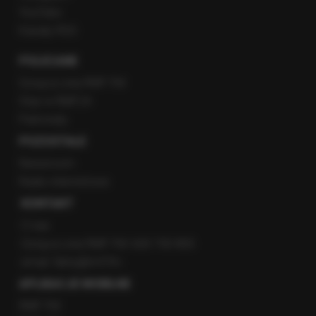
YouTube
Kanały RSS
POLECANE
Gorąca Linia RMF FM
Staż w RMF24
Patronaty
POZOSTAŁE
Newsroom
Radio internetowe
KONTAKT
O nas
Gorąca Linia RMF FM: 600 700 800
email: fakty@rmf.fm
APLIKACJE MOBILNE
RMF FM