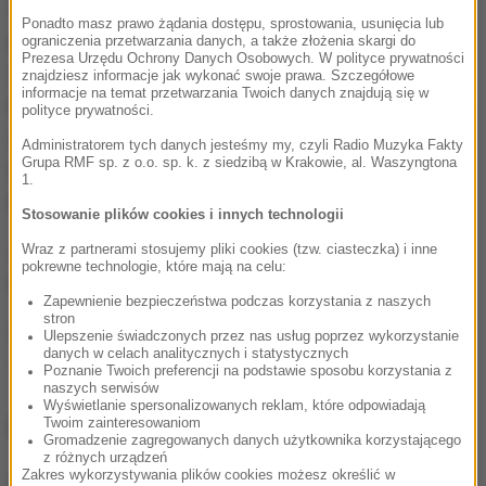
się z pominięciem procedury udzielania zamówienia
Ponadto masz prawo żądania dostępu, sprostowania, usunięcia lub
publicznego oraz wbrew wewnętrznym regulacjom.
ograniczenia przetwarzania danych, a także złożenia skargi do
Prezesa Urzędu Ochrony Danych Osobowych. W polityce prywatności
Usługi te dotyczyły m.in. przygotowania projektu
znajdziesz informacje jak wykonać swoje prawa. Szczegółowe
informacje na temat przetwarzania Twoich danych znajdują się w
Regulaminu Pracy Sądu Apelacyjnego we Wrocławiu,
polityce prywatności.
usystematyzowania dokumentacji, czy obsługi
Administratorem tych danych jesteśmy my, czyli Radio Muzyka Fakty
Grupa RMF sp. z o.o. sp. k. z siedzibą w Krakowie, al. Waszyngtona
funkcjonowania Zintegrowanego Systemu
1.
Rachunkowości i Zarządzania Kadrami.
Stosowanie plików cookies i innych technologii
Wraz z partnerami stosujemy pliki cookies (tzw. ciasteczka) i inne
Zatrzymani zostaną przewiezieni do Prokuratury
pokrewne technologie, które mają na celu:
Regionalnej w Katowicach, gdzie usłyszą zarzuty.
Zapewnienie bezpieczeństwa podczas korzystania z naszych
stron
Źródło: PAP
Ulepszenie świadczonych przez nas usług poprzez wykorzystanie
danych w celach analitycznych i statystycznych
zarzuty
CBA
Tagi:
Poznanie Twoich preferencji na podstawie sposobu korzystania z
naszych serwisów
Wyświetlanie spersonalizowanych reklam, które odpowiadają
NAJWAŻNIEJSZE FAKTY
Twoim zainteresowaniom
Gromadzenie zagregowanych danych użytkownika korzystającego
z różnych urządzeń
Zakres wykorzystywania plików cookies możesz określić w
Mobilizacja po