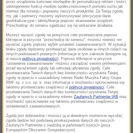
przez urządzenia końcowe niezbędne do personalizacji reklam i treści,
udostępnienie funkcji mediów społecznościowych pomiaru ruchu jak
również dla rozwoju i poprawny naszych produktów. Za Twoją zgodą
Funkcjonariusze wrocławskiej delegatury
my, jak i partnerzy możemy wykorzystywać precyzyjne dane
geolokalizacyjne i identyfikację poprzez skanowanie urządzeń.
Centralnego Biura Antykorupcyjnego zatrzymali 2
Przechodząc do serwisu zgadzasz się na wskazane działania.
osoby, w tym byłego dyrektora Sądu Apelacyjnego
Możesz wyrazić zgodę na powyższe cele przetwarzania poprzez
kliknięcie w przycisk "przechodzę do serwisu", możesz również nie
we Wrocławiu i kierownika Oddziału Kadr tego Sądu.
wyrażać zgody poprzez wybór ustawień zaawansowanych. W sytuacji
braku zgody będziemy przetwarzać dane osobowe w innych celach na
innych podstawach prawnych (informacje w tym zakresie dostępne są
W toku prowadzonego śledztwa ustalono, że były
w naszej
polityce prywatności
). Poprzez kliknięcie w przycisk
dyrektor w latach 2016-2017 wydatkował blisko 2
"ustawienia zaawansowane" możesz zarządzać swoimi preferencjami
przed wyrażeniem zgody lub odmową udzielenia zgody. Cele
mln zł z naruszeniem obowiązujących przepisów
przetwarzania Twoich danych bez konieczności uzyskania Twojej
zgody w oparciu o uzasadniony interes Radio Muzyka Fakty Grupa
prawa. Wszystko wskazuje na to, że zawierał z
RMF sp. z o.o. sp. k. oraz informacje o możliwości sprzeciwienia się
takiemu przetwarzaniu znajdziesz w
polityce prywatności
. Cele
pracownikami sądów odrębne umowy
przetwarzania Twoich danych bez konieczności uzyskania Twojej
zgody w oparciu o uzasadniony interes
Zaufanych Partnerów IAB
oraz
cywilnoprawne na wykonanie usług na rzecz Sądu,
możliwość sprzeciwienia się takiemu przetwarzaniu znajdziesz w
ustawieniach zaawansowanych.
które faktycznie mieściły się w zakresie
Zgoda jest dobrowolna i możesz ją w dowolnym momencie wycofać,
obowiązków tych samych lub innych osób
zgoda będzie też podstawą przekazywania danych do naszych
Zaufanych Partnerów z siedzibą w państwach trzecich (poza
zatrudnionych w tej instytucji. Wszystko odbywało
Europejskim Obszarem Gospodarczym).