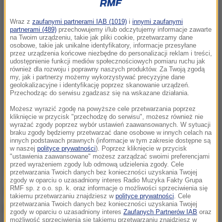
Wraz z
zaufanymi partnerami IAB (1019)
i
innymi zaufanymi
partnerami (489)
przechowujemy i/lub odczytujemy informacje zawarte
na Twoim urządzeniu, takie jak pliki cookie, przetwarzamy dane
osobowe, takie jak unikalne identyfikatory, informacje przesyłane
przez urządzenia końcowe niezbędne do personalizacji reklam i treści,
udostępnienie funkcji mediów społecznościowych pomiaru ruchu jak
również dla rozwoju i poprawny naszych produktów. Za Twoją zgodą
my, jak i partnerzy możemy wykorzystywać precyzyjne dane
geolokalizacyjne i identyfikację poprzez skanowanie urządzeń.
Przechodząc do serwisu zgadzasz się na wskazane działania.
Możesz wyrazić zgodę na powyższe cele przetwarzania poprzez
kliknięcie w przycisk "przechodzę do serwisu", możesz również nie
wyrażać zgody poprzez wybór ustawień zaawansowanych. W sytuacji
braku zgody będziemy przetwarzać dane osobowe w innych celach na
innych podstawach prawnych (informacje w tym zakresie dostępne są
w naszej
polityce prywatności
). Poprzez kliknięcie w przycisk
"ustawienia zaawansowane" możesz zarządzać swoimi preferencjami
przed wyrażeniem zgody lub odmową udzielenia zgody. Cele
przetwarzania Twoich danych bez konieczności uzyskania Twojej
zgody w oparciu o uzasadniony interes Radio Muzyka Fakty Grupa
RMF sp. z o.o. sp. k. oraz informacje o możliwości sprzeciwienia się
Według lekarzy i pacjentów centra są potrzebne, bo
takiemu przetwarzaniu znajdziesz w
polityce prywatności
. Cele
przetwarzania Twoich danych bez konieczności uzyskania Twojej
pomogłyby chorym podejmować decyzje, gdzie
zgody w oparciu o uzasadniony interes
Zaufanych Partnerów IAB
oraz
zgłaszać się na operacje.
Mimo że NFZ wydaje na
możliwość sprzeciwienia się takiemu przetwarzaniu znajdziesz w