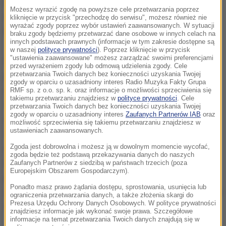
że w listopadzie 2015 r. w Bukareszcie odbyło się
Możesz wyrazić zgodę na powyższe cele przetwarzania poprzez
spotkanie dziewięciu państw tej części Europy
kliknięcie w przycisk "przechodzę do serwisu", możesz również nie
wyrażać zgody poprzez wybór ustawień zaawansowanych. W sytuacji
należących do NATO.
braku zgody będziemy przetwarzać dane osobowe w innych celach na
innych podstawach prawnych (informacje w tym zakresie dostępne są
w naszej
polityce prywatności
). Poprzez kliknięcie w przycisk
"ustawienia zaawansowane" możesz zarządzać swoimi preferencjami
Rozmawialiśmy tam właśnie na temat naszych
przed wyrażeniem zgody lub odmową udzielenia zgody. Cele
planów i wizji rozwoju NATO, a także naszych potrzeb
przetwarzania Twoich danych bez konieczności uzyskania Twojej
zgody w oparciu o uzasadniony interes Radio Muzyka Fakty Grupa
z uwagi na zmieniające się środowisko
RMF sp. z o.o. sp. k. oraz informacje o możliwości sprzeciwienia się
takiemu przetwarzaniu znajdziesz w
polityce prywatności
. Cele
bezpieczeństwa. To spotkanie (w Bukareszcie)
przetwarzania Twoich danych bez konieczności uzyskania Twojej
zgody w oparciu o uzasadniony interes
Zaufanych Partnerów IAB
oraz
okazało się niezwykle ważne dla ustaleń szczytu
możliwość sprzeciwienia się takiemu przetwarzaniu znajdziesz w
ustawieniach zaawansowanych.
NATO w Warszawie. W istocie są one zbieżne z tym,
co zawarliśmy wtedy w naszej wspólnej deklaracji
Zgoda jest dobrowolna i możesz ją w dowolnym momencie wycofać,
zgoda będzie też podstawą przekazywania danych do naszych
bukaresztańskiej. To dzisiejsze spotkanie z panem
Zaufanych Partnerów z siedzibą w państwach trzecich (poza
Europejskim Obszarem Gospodarczym).
prezydentem stanowi symboliczne zamknięcie tej
Ponadto masz prawo żądania dostępu, sprostowania, usunięcia lub
drogi, która prowadziła nas razem do szczytu NATO w
ograniczenia przetwarzania danych, a także złożenia skargi do
Prezesa Urzędu Ochrony Danych Osobowych. W polityce prywatności
Warszawie
- powiedział Duda.
znajdziesz informacje jak wykonać swoje prawa. Szczegółowe
informacje na temat przetwarzania Twoich danych znajdują się w