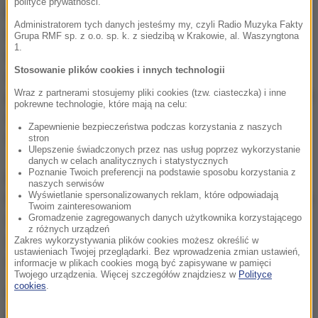
polityce prywatności.
Prezydent poinformował, że niedzielna rozmowa z
Administratorem tych danych jesteśmy my, czyli Radio Muzyka Fakty
Iohannisem dotyczyła także polsko-rumuńskiej
Grupa RMF sp. z o.o. sp. k. z siedzibą w Krakowie, al. Waszyngtona
1.
współpracy wojskowej oraz Brexitu.
Rozmawialiśmy
Stosowanie plików cookies i innych technologii
o wpływie, jaki Brexit może mieć dzisiaj na UE, ale
Wraz z partnerami stosujemy pliki cookies (tzw. ciasteczka) i inne
przede wszystkim rozmawialiśmy o naszych rodakach
pokrewne technologie, które mają na celu:
w Wielkiej Brytanii. Ta kwesta jest dla nas niezwykle
Zapewnienie bezpieczeństwa podczas korzystania z naszych
istotna
- powiedział Duda.
stron
Ulepszenie świadczonych przez nas usług poprzez wykorzystanie
danych w celach analitycznych i statystycznych
Poznanie Twoich preferencji na podstawie sposobu korzystania z
Podkreślił też, że w Wielkiej Brytanii żyje prawie 1 mln
naszych serwisów
Wyświetlanie spersonalizowanych reklam, które odpowiadają
Polaków i pół miliona Rumunów.
Jest kwestia dbania o
Twoim zainteresowaniom
to, by ich prawa były przestrzegane, by ich prawa w
Gromadzenie zagregowanych danych użytkownika korzystającego
z różnych urządzeń
żaden sposób nie zostały ograniczone. W tej kwestii
Zakres wykorzystywania plików cookies możesz określić w
ustawieniach Twojej przeglądarki. Bez wprowadzenia zmian ustawień,
mówimy tutaj jednym głosem
- powiedział Duda.
informacje w plikach cookies mogą być zapisywane w pamięci
Twojego urządzenia. Więcej szczegółów znajdziesz w
Polityce
cookies
.
"Współpraca gwarancją stabilności