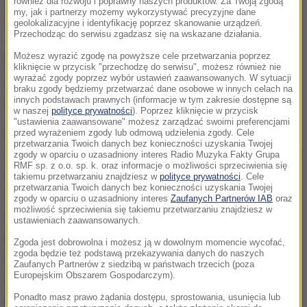
również dla rozwoju i poprawny naszych produktów. Za Twoją zgodą
my, jak i partnerzy możemy wykorzystywać precyzyjne dane
ukraińskich relacji. Jej treść - jak powiedział minister
geolokalizacyjne i identyfikację poprzez skanowanie urządzeń.
Przechodząc do serwisu zgadzasz się na wskazane działania.
- będzie nawiązywać do "dużego zaangażowania
Możesz wyrazić zgodę na powyższe cele przetwarzania poprzez
Polski w procesy transformacji na Ukrainie,
kliknięcie w przycisk "przechodzę do serwisu", możesz również nie
wyrażać zgody poprzez wybór ustawień zaawansowanych. W sytuacji
zaangażowania w kluczowych momentach
braku zgody będziemy przetwarzać dane osobowe w innych celach na
innych podstawach prawnych (informacje w tym zakresie dostępne są
najnowszej historii Ukrainy".
w naszej
polityce prywatności
). Poprzez kliknięcie w przycisk
"ustawienia zaawansowane" możesz zarządzać swoimi preferencjami
Dodał, że w deklaracji znajdzie się wspólne
przed wyrażeniem zgody lub odmową udzielenia zgody. Cele
przetwarzania Twoich danych bez konieczności uzyskania Twojej
stanowisko dotyczące obecnych wyzwań dla polityki
zgody w oparciu o uzasadniony interes Radio Muzyka Fakty Grupa
RMF sp. z o.o. sp. k. oraz informacje o możliwości sprzeciwienia się
w regionie i relacji polsko-ukraińskich. Czyli - jak
takiemu przetwarzaniu znajdziesz w
polityce prywatności
. Cele
przetwarzania Twoich danych bez konieczności uzyskania Twojej
mówił - reform na Ukrainie, "przywrócenia ładu
zgody w oparciu o uzasadniony interes
Zaufanych Partnerów IAB
oraz
możliwość sprzeciwienia się takiemu przetwarzaniu znajdziesz w
międzynarodowego opartego na prawie,
ustawieniach zaawansowanych.
przestrzeganiu suwerenności i terytorialnej
Zgoda jest dobrowolna i możesz ją w dowolnym momencie wycofać,
zgoda będzie też podstawą przekazywania danych do naszych
integralności państw". Jak zapowiada Szczerski,
Zaufanych Partnerów z siedzibą w państwach trzecich (poza
Europejskim Obszarem Gospodarczym).
deklaracja będzie się także odnosiła do "roli Polski w
przywracaniu międzynarodowego ładu" oraz do
Ponadto masz prawo żądania dostępu, sprostowania, usunięcia lub