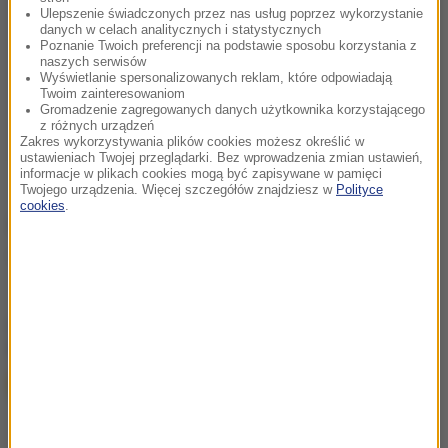
Ulepszenie świadczonych przez nas usług poprzez wykorzystanie
danych w celach analitycznych i statystycznych
Poznanie Twoich preferencji na podstawie sposobu korzystania z
naszych serwisów
Wyświetlanie spersonalizowanych reklam, które odpowiadają
Twoim zainteresowaniom
Gromadzenie zagregowanych danych użytkownika korzystającego
z różnych urządzeń
Zakres wykorzystywania plików cookies możesz określić w
ustawieniach Twojej przeglądarki. Bez wprowadzenia zmian ustawień,
informacje w plikach cookies mogą być zapisywane w pamięci
Twojego urządzenia. Więcej szczegółów znajdziesz w
Polityce
cookies
.
Źródło: PAP
bezdomni
mróz
Tagi:
chcesz widzieć więcej artykułów od RMF24?
dodaj w
Google