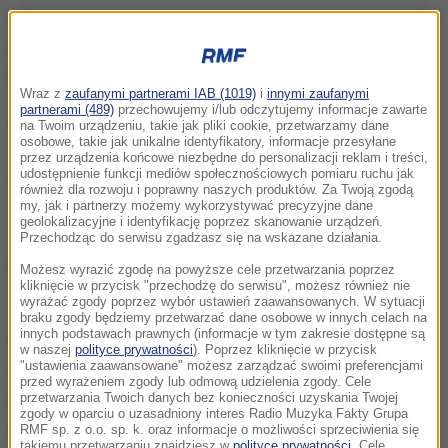
Wraz z
zaufanymi partnerami IAB (1019)
i
innymi zaufanymi
partnerami (489)
przechowujemy i/lub odczytujemy informacje zawarte
W sytuacji, gdy osoby giną z powodu zamarznięcia,
na Twoim urządzeniu, takie jak pliki cookie, przetwarzamy dane
osobowe, takie jak unikalne identyfikatory, informacje przesyłane
zechciejmy wykazać szczególną czujność, aby nikogo
przez urządzenia końcowe niezbędne do personalizacji reklam i treści,
udostępnienie funkcji mediów społecznościowych pomiaru ruchu jak
nie pozostawić bez dachu nad głową. Będzie to
również dla rozwoju i poprawny naszych produktów. Za Twoją zgodą
uczynek miłosierdzia spełniony w roku św. Brata
my, jak i partnerzy możemy wykorzystywać precyzyjne dane
geolokalizacyjne i identyfikację poprzez skanowanie urządzeń.
Alberta, który troszczył się o bezdomnych i ubogich
-
Przechodząc do serwisu zgadzasz się na wskazane działania.
napisał w apelu abp Gądecki.
Możesz wyrazić zgodę na powyższe cele przetwarzania poprzez
kliknięcie w przycisk "przechodzę do serwisu", możesz również nie
wyrażać zgody poprzez wybór ustawień zaawansowanych. W sytuacji
Caritas oraz inne instytucje charytatywne Kościoła
braku zgody będziemy przetwarzać dane osobowe w innych celach na
innych podstawach prawnych (informacje w tym zakresie dostępne są
katolickiego są otwarte na potrzebujących
w naszej
polityce prywatności
). Poprzez kliknięcie w przycisk
"ustawienia zaawansowane" możesz zarządzać swoimi preferencjami
schronienia
- podkreślił. Jak dodał, noclegi oferują
przed wyrażeniem zgody lub odmową udzielenia zgody. Cele
również instytucje państwowe, a zaalarmować
przetwarzania Twoich danych bez konieczności uzyskania Twojej
zgody w oparciu o uzasadniony interes Radio Muzyka Fakty Grupa
służby można dzwoniąc na ogólnopolski telefon
RMF sp. z o.o. sp. k. oraz informacje o możliwości sprzeciwienia się
takiemu przetwarzaniu znajdziesz w
polityce prywatności
. Cele