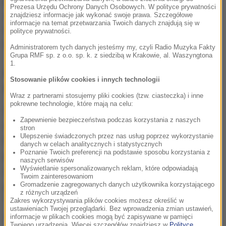
przysięgę i wstąpiła do AK. Następnie odbyła
Prezesa Urzędu Ochrony Danych Osobowych. W polityce prywatności
szkolenie sanitarne. Po wkroczeniu Armii Czerwonej
znajdziesz informacje jak wykonać swoje prawa. Szczegółowe
informacje na temat przetwarzania Twoich danych znajdują się w
w 1944 r. podjęła pracę kancelistki w nadleśnictwie
polityce prywatności.
Hajnówka.
Administratorem tych danych jesteśmy my, czyli Radio Muzyka Fakty
Grupa RMF sp. z o.o. sp. k. z siedzibą w Krakowie, al. Waszyngtona
1.
Aresztowana za współpracę z
Stosowanie plików cookies i innych technologii
antykomunistycznym podziemiem
Wraz z partnerami stosujemy pliki cookies (tzw. ciasteczka) i inne
pokrewne technologie, które mają na celu:
W czerwcu 1945 r. wraz z innymi pracownikami
Zapewnienie bezpieczeństwa podczas korzystania z naszych
nadleśnictwa została aresztowana przez grupę
stron
Ulepszenie świadczonych przez nas usług poprzez wykorzystanie
NKWD-UB za współpracę z antykomunistycznym
danych w celach analitycznych i statystycznych
Poznanie Twoich preferencji na podstawie sposobu korzystania z
podziemiem. Z konwoju uwolnił ją patrol wileńskiej
naszych serwisów
Wyświetlanie spersonalizowanych reklam, które odpowiadają
AK Stanisława Wołoncieja, "Konusa",
Twoim zainteresowaniom
Gromadzenie zagregowanych danych użytkownika korzystającego
podkomendnego mjr. Zygmunta Szendzielarza,
z różnych urządzeń
"Łupaszki". W oddziale "Konusa", a potem w
Zakres wykorzystywania plików cookies możesz określić w
ustawieniach Twojej przeglądarki. Bez wprowadzenia zmian ustawień,
szwadronach por. Jana Mazura, "Piasta", i por.
informacje w plikach cookies mogą być zapisywane w pamięci
Twojego urządzenia. Więcej szczegółów znajdziesz w
Polityce