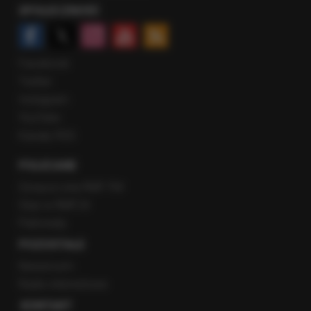
SPOŁECZNOŚĆ
Facebook
Twitter
Instagram
YouTube
Kanały RSS
POLECANE
Gorąca Linia RMF FM
Staż w RMF24
Patronaty
POZOSTAŁE
Newsroom
Radio internetowe
KONTAKT