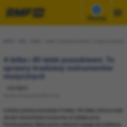
Słuchaj
RMF24
Fakty
Polska
4-latka i 40-latek poszukiwani. To sprawcy kradzi
4-latka i 40-latek poszukiwani. To
sprawcy kradzieży instrumentów
muzycznych
udostępnij
Wtorek, 24 listopada 2020 (14:10)
Łódzka policja poszukuje 4-latkę i 40-latka, którzy mieli
ukraść instrumenty muzyczne ze sklepu przy
Piotrkowskiej. Mężczyzna odwrócił uwagę sprzedawcy,