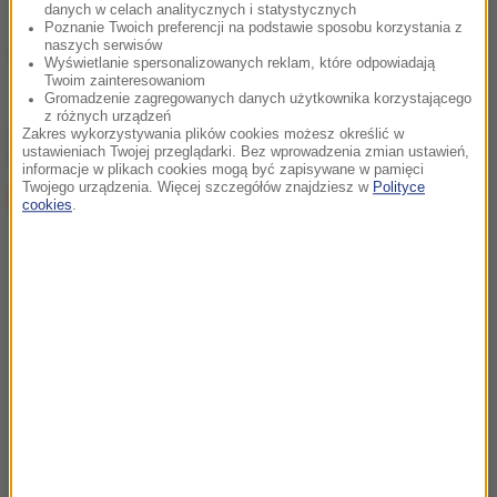
danych w celach analitycznych i statystycznych
Poznanie Twoich preferencji na podstawie sposobu korzystania z
naszych serwisów
Źródło: RMF24
Wyświetlanie spersonalizowanych reklam, które odpowiadają
Twoim zainteresowaniom
Gromadzenie zagregowanych danych użytkownika korzystającego
z różnych urządzeń
chcesz widzieć więcej artykułów od RMF24?
dodaj w
Zakres wykorzystywania plików cookies możesz określić w
ustawieniach Twojej przeglądarki. Bez wprowadzenia zmian ustawień,
Google
informacje w plikach cookies mogą być zapisywane w pamięci
Twojego urządzenia. Więcej szczegółów znajdziesz w
Polityce
cookies
.