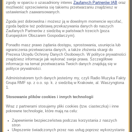
zgody w oparciu o uzasadniony interes
Zaufanych Partnerów IAB
oraz
możliwość sprzeciwienia się takiemu przetwarzaniu znajdziesz w
ustawieniach zaawansowanych.
Dalsza część artykułu pod materiałem video:
Zgoda jest dobrowolna i możesz ją w dowolnym momencie wycofać,
zgoda będzie też podstawą przekazywania danych do naszych
Zaufanych Partnerów z siedzibą w państwach trzecich (poza
Europejskim Obszarem Gospodarczym).
Ponadto masz prawo żądania dostępu, sprostowania, usunięcia lub
ograniczenia przetwarzania danych, a także złożenia skargi do
Prezesa Urzędu Ochrony Danych Osobowych. W polityce prywatności
znajdziesz informacje jak wykonać swoje prawa. Szczegółowe
informacje na temat przetwarzania Twoich danych znajdują się w
polityce prywatności.
Administratorem tych danych jesteśmy my, czyli Radio Muzyka Fakty
Grupa RMF sp. z o.o. sp. k. z siedzibą w Krakowie, al. Waszyngtona
1.
Stosowanie plików cookies i innych technologii
Wraz z partnerami stosujemy pliki cookies (tzw. ciasteczka) i inne
pokrewne technologie, które mają na celu:
Zapewnienie bezpieczeństwa podczas korzystania z naszych
stron
Ulepszenie świadczonych przez nas usług poprzez wykorzystanie