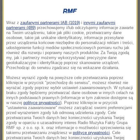
Na zdjęciach, które publikuje łódzka policja, widać
wchodzącego do sklepu muzycznego, przy ulicy
Wraz z
zaufanymi partnerami IAB (1019)
i
innymi zaufanymi
Piotrkowskiej w Łodzi mężczyznę, a za nim dziecko.
partnerami (489)
przechowujemy i/lub odczytujemy informacje zawarte
na Twoim urządzeniu, takie jak pliki cookie, przetwarzamy dane
osobowe, takie jak unikalne identyfikatory, informacje przesyłane
40-latek podszedł do pracownika salonu i odwrócił
przez urządzenia końcowe niezbędne do personalizacji reklam i treści,
udostępnienie funkcji mediów społecznościowych pomiaru ruchu jak
jego uwagę.
W tym czasie 4-letnia dziewczynka
również dla rozwoju i poprawny naszych produktów. Za Twoją zgodą
my, jak i partnerzy możemy wykorzystywać precyzyjne dane
wyniosła z salonu dwa ukulele. Sprawcy są
geolokalizacyjne i identyfikację poprzez skanowanie urządzeń.
Przechodząc do serwisu zgadzasz się na wskazane działania.
poszukiwani.
Możesz wyrazić zgodę na powyższe cele przetwarzania poprzez
Mężczyzna ma ciemne, krótkie włosy i śniadą cerę.
kliknięcie w przycisk "przechodzę do serwisu", możesz również nie
wyrażać zgody poprzez wybór ustawień zaawansowanych. W sytuacji
W dniu kradzieży miał na sobie czarną bluzę i
braku zgody będziemy przetwarzać dane osobowe w innych celach na
innych podstawach prawnych (informacje w tym zakresie dostępne są
niebieskie, jeansowe spodnie. Dziewczynka z kolei
w naszej
polityce prywatności
). Poprzez kliknięcie w przycisk
"ustawienia zaawansowane" możesz zarządzać swoimi preferencjami
była ubrana w żółty kombinezon.
przed wyrażeniem zgody lub odmową udzielenia zgody. Cele
przetwarzania Twoich danych bez konieczności uzyskania Twojej
zgody w oparciu o uzasadniony interes Radio Muzyka Fakty Grupa
Osoby, które mogą pomóc w odnalezieniu sprawców
RMF sp. z o.o. sp. k. oraz informacje o możliwości sprzeciwienia się
takiemu przetwarzaniu znajdziesz w
polityce prywatności
. Cele
proszeni są o kontakt z łódzką policją.
przetwarzania Twoich danych bez konieczności uzyskania Twojej