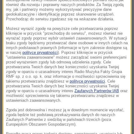
udostępnienie funkcji mediów społecznościowych pomiaru ruchu jak
również dla rozwoju i poprawny naszych produktów. Za Twoją zgodą
my, jak i partnerzy możemy wykorzystywać precyzyjne dane
geolokalizacyjne i identyfikację poprzez skanowanie urządzeń.
Przechodząc do serwisu zgadzasz się na wskazane działania.
Możesz wyrazić zgodę na powyższe cele przetwarzania poprzez
kliknięcie w przycisk "przechodzę do serwisu", możesz również nie
wyrażać zgody poprzez wybór ustawień zaawansowanych. W sytuacji
braku zgody będziemy przetwarzać dane osobowe w innych celach na
innych podstawach prawnych (informacje w tym zakresie dostępne są
w naszej
polityce prywatności
). Poprzez kliknięcie w przycisk
"ustawienia zaawansowane" możesz zarządzać swoimi preferencjami
przed wyrażeniem zgody lub odmową udzielenia zgody. Cele
przetwarzania Twoich danych bez konieczności uzyskania Twojej
zgody w oparciu o uzasadniony interes Radio Muzyka Fakty Grupa
RMF sp. z o.o. sp. k. oraz informacje o możliwości sprzeciwienia się
takiemu przetwarzaniu znajdziesz w
polityce prywatności
. Cele
przetwarzania Twoich danych bez konieczności uzyskania Twojej
zgody w oparciu o uzasadniony interes
Zaufanych Partnerów IAB
oraz
możliwość sprzeciwienia się takiemu przetwarzaniu znajdziesz w
ustawieniach zaawansowanych.
Zgoda jest dobrowolna i możesz ją w dowolnym momencie wycofać,
zgoda będzie też podstawą przekazywania danych do naszych
Zaufanych Partnerów z siedzibą w państwach trzecich (poza
Europejskim Obszarem Gospodarczym).