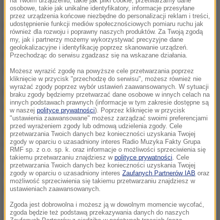
na Twoim urządzeniu, takie jak pliki cookie, przetwarzamy dane
Zdjęcie ilustracyjne
osobowe, takie jak unikalne identyfikatory, informacje przesyłane
przez urządzenia końcowe niezbędne do personalizacji reklam i treści,
Dziś przeprowadzono sekcję zwłok kobiety. Badania
udostępnienie funkcji mediów społecznościowych pomiaru ruchu jak
również dla rozwoju i poprawny naszych produktów. Za Twoją zgodą
wykazały, że 19-latka miała 5 ran głowy, które mogły
my, jak i partnerzy możemy wykorzystywać precyzyjne dane
geolokalizacyjne i identyfikację poprzez skanowanie urządzeń.
być zadane kijem. Na jej twarzy, rękach i nogach
Przechodząc do serwisu zgadzasz się na wskazane działania.
wykazano liczne siniaki.
Możesz wyrazić zgodę na powyższe cele przetwarzania poprzez
kliknięcie w przycisk "przechodzę do serwisu", możesz również nie
wyrażać zgody poprzez wybór ustawień zaawansowanych. W sytuacji
Bezpośrednią przyczyną śmierci była utrata krwi
braku zgody będziemy przetwarzać dane osobowe w innych celach na
innych podstawach prawnych (informacje w tym zakresie dostępne są
oraz wychłodzenie organizmu.
w naszej
polityce prywatności
). Poprzez kliknięcie w przycisk
"ustawienia zaawansowane" możesz zarządzać swoimi preferencjami
przed wyrażeniem zgody lub odmową udzielenia zgody. Cele
25-latkowi, który powiadomił jednego z okolicznych
przetwarzania Twoich danych bez konieczności uzyskania Twojej
zgody w oparciu o uzasadniony interes Radio Muzyka Fakty Grupa
mieszkańców, że w lesie leży zakrwawiona
RMF sp. z o.o. sp. k. oraz informacje o możliwości sprzeciwienia się
dziewczyna, 48-godzinny areszt kończy się
takiemu przetwarzaniu znajdziesz w
polityce prywatności
. Cele
przetwarzania Twoich danych bez konieczności uzyskania Twojej
wieczorem. Z tego względu zarzut zabójstwa
zgody w oparciu o uzasadniony interes
Zaufanych Partnerów IAB
oraz
możliwość sprzeciwienia się takiemu przetwarzaniu znajdziesz w
zostanie mu postawiony jeszcze dzisiaj.
ustawieniach zaawansowanych.
Zgoda jest dobrowolna i możesz ją w dowolnym momencie wycofać,
zgoda będzie też podstawą przekazywania danych do naszych
Dalsza część artykułu pod materiałem video: