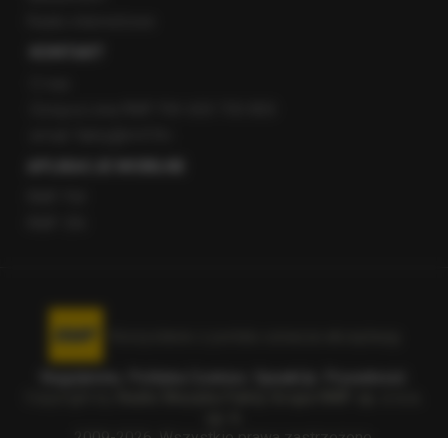
Radio internetowe
KONTAKT
O nas
Gorąca Linia RMF FM: 600 700 800
email: fakty@rmf.fm
APLIKACJE MOBILNE
RMF FM
RMF ON
Korzystanie z portalu oznacza akceptację
Regulaminu
.
Polityka Cookies
.
SpeakUp
.
Prywatność
.
Copyright by
Radio Muzyka Fakty Grupa RMF sp. z o.o.
sp. k.
2009-2026. Wszystkie prawa zastrzeżone.