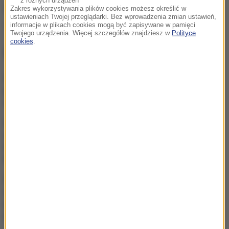
z różnych urządzeń
Źródło: RMF FM
Zakres wykorzystywania plików cookies możesz określić w
ustawieniach Twojej przeglądarki. Bez wprowadzenia zmian ustawień,
informacje w plikach cookies mogą być zapisywane w pamięci
zabójstwo
Tagi:
Twojego urządzenia. Więcej szczegółów znajdziesz w
Polityce
cookies
.
NAJWAŻNIEJSZE FAKTY
Utrudnienia dla turystów
pod Tatrami. Kolarze
opanują Podhale
„Nie wiem, czy PiS nie
schowa się pod wodę”.
Mastalerek o wypchnięciu
Morawieckiego
Uderzenie w
zorganizowaną grupę
przestępczą. Akcja służb w
pięciu województwach