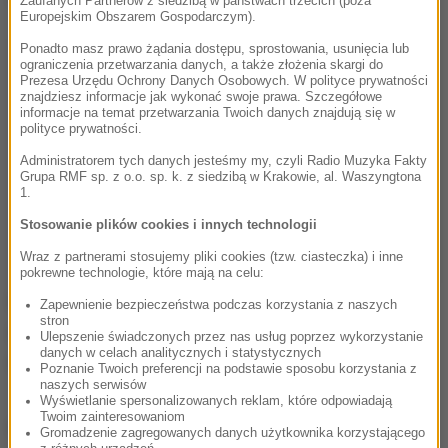
Zaufanych Partnerów z siedzibą w państwach trzecich (poza
Europejskim Obszarem Gospodarczym).
Ponadto masz prawo żądania dostępu, sprostowania, usunięcia lub
ograniczenia przetwarzania danych, a także złożenia skargi do
Prezesa Urzędu Ochrony Danych Osobowych. W polityce prywatności
znajdziesz informacje jak wykonać swoje prawa. Szczegółowe
informacje na temat przetwarzania Twoich danych znajdują się w
polityce prywatności.
Administratorem tych danych jesteśmy my, czyli Radio Muzyka Fakty
Grupa RMF sp. z o.o. sp. k. z siedzibą w Krakowie, al. Waszyngtona
1.
Stosowanie plików cookies i innych technologii
Wraz z partnerami stosujemy pliki cookies (tzw. ciasteczka) i inne
pokrewne technologie, które mają na celu:
Śledczy nie wykluczają, że 25-latek w chwili
Zapewnienie bezpieczeństwa podczas korzystania z naszych
stron
zdarzenia mógł być pod wpływem narkotyków lub
Ulepszenie świadczonych przez nas usług poprzez wykorzystanie
danych w celach analitycznych i statystycznych
dopalaczy.
Poznanie Twoich preferencji na podstawie sposobu korzystania z
naszych serwisów
Wyświetlanie spersonalizowanych reklam, które odpowiadają
Twoim zainteresowaniom
(łł)
Gromadzenie zagregowanych danych użytkownika korzystającego