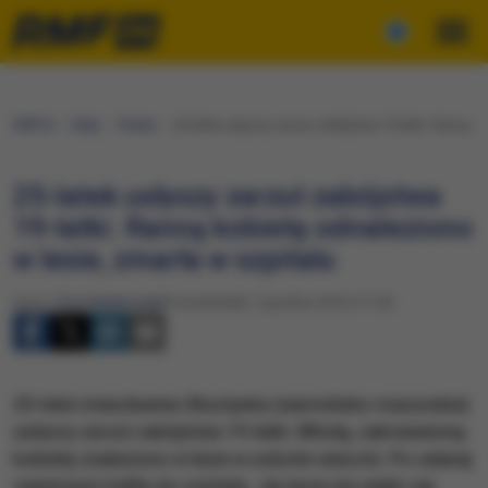
RMF24
Fakty
Polska
25-latek usłyszy zarzut zabójstwa 19-latki. Ranną ko
25-latek usłyszy zarzut zabójstwa
19-latki. Ranną kobietę odnaleziono
w lesie, zmarła w szpitalu
Autor:
Piotr Bułakowski
Poniedziałek, 5 grudnia 2016 (17:25)
​25-letni mieszkaniec Bisztynka (warmińsko-mazurskie)
usłyszy zarzut zabójstwa 19-latki. Młodą, zakrwawioną
kobietę znaleziono w lesie w sobotni wieczór. Po udanej
reanimacji trafiła do szpitala. Jej życia nie udało się