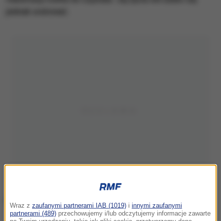
jednak uratować.
Wraz z
zaufanymi partnerami IAB (1019)
i
innymi zaufanymi
partnerami (489)
przechowujemy i/lub odczytujemy informacje zawarte