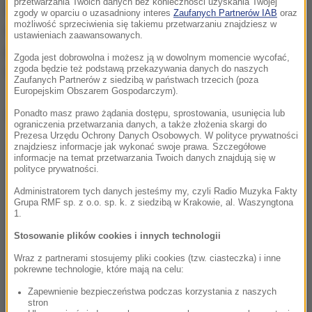
przetwarzania Twoich danych bez konieczności uzyskania Twojej
Z kolei policjanci z Sosnowca przejęli około 20 kg.
zgody w oparciu o uzasadniony interes
Zaufanych Partnerów IAB
oraz
możliwość sprzeciwienia się takiemu przetwarzaniu znajdziesz w
różnego rodzaju narkotyków. Ich wartość to prawie
ustawieniach zaawansowanych.
pół miliona złotych. W tej sprawie zatrzymano
Zgoda jest dobrowolna i możesz ją w dowolnym momencie wycofać,
zgoda będzie też podstawą przekazywania danych do naszych
trzech mężczyzn.
Zaufanych Partnerów z siedzibą w państwach trzecich (poza
Europejskim Obszarem Gospodarczym).
Dalsza część artykułu pod materiałem video:
Ponadto masz prawo żądania dostępu, sprostowania, usunięcia lub
ograniczenia przetwarzania danych, a także złożenia skargi do
Prezesa Urzędu Ochrony Danych Osobowych. W polityce prywatności
znajdziesz informacje jak wykonać swoje prawa. Szczegółowe
informacje na temat przetwarzania Twoich danych znajdują się w
polityce prywatności.
Administratorem tych danych jesteśmy my, czyli Radio Muzyka Fakty
Grupa RMF sp. z o.o. sp. k. z siedzibą w Krakowie, al. Waszyngtona
1.
Stosowanie plików cookies i innych technologii
Wraz z partnerami stosujemy pliki cookies (tzw. ciasteczka) i inne
pokrewne technologie, które mają na celu:
Zapewnienie bezpieczeństwa podczas korzystania z naszych
stron