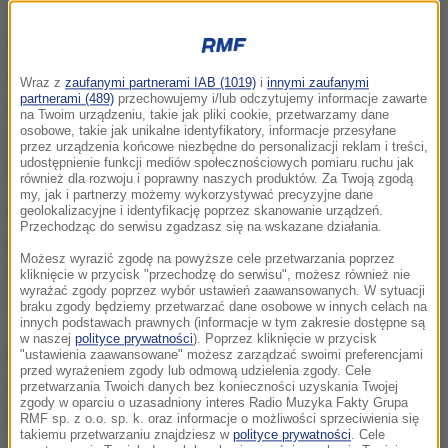
Z amfetaminy można było przygotować 400
działek.
Towar 16-latek miał ukryty w niewielkim
Wraz z
zaufanymi partnerami IAB (1019)
i
innymi zaufanymi
partnerami (489)
przechowujemy i/lub odczytujemy informacje zawarte
woreczku strunowym pod ubraniem. W chwili
na Twoim urządzeniu, takie jak pliki cookie, przetwarzamy dane
osobowe, takie jak unikalne identyfikatory, informacje przesyłane
zatrzymania amfetamina nie była podzielona na
przez urządzenia końcowe niezbędne do personalizacji reklam i treści,
porcje.
udostępnienie funkcji mediów społecznościowych pomiaru ruchu jak
również dla rozwoju i poprawny naszych produktów. Za Twoją zgodą
my, jak i partnerzy możemy wykorzystywać precyzyjne dane
Nastolatek wpadł w ręce policjantów w jednym z
geolokalizacyjne i identyfikację poprzez skanowanie urządzeń.
Przechodząc do serwisu zgadzasz się na wskazane działania.
pustostanów w Dąbrowie Górniczej.
Możesz wyrazić zgodę na powyższe cele przetwarzania poprzez
Funkcjonariusze ustalają skąd miał tyle amfetaminy
kliknięcie w przycisk "przechodzę do serwisu", możesz również nie
wyrażać zgody poprzez wybór ustawień zaawansowanych. W sytuacji
i do kogo miała trafić.
braku zgody będziemy przetwarzać dane osobowe w innych celach na
innych podstawach prawnych (informacje w tym zakresie dostępne są
w naszej
polityce prywatności
). Poprzez kliknięcie w przycisk
Po przesłuchaniu nastolatka przekazano
"ustawienia zaawansowane" możesz zarządzać swoimi preferencjami
przed wyrażeniem zgody lub odmową udzielenia zgody. Cele
rodzicom. Teraz jego sprawa zajmie się sąd dla
przetwarzania Twoich danych bez konieczności uzyskania Twojej
zgody w oparciu o uzasadniony interes Radio Muzyka Fakty Grupa
nieletnich.
RMF sp. z o.o. sp. k. oraz informacje o możliwości sprzeciwienia się
takiemu przetwarzaniu znajdziesz w
polityce prywatności
. Cele