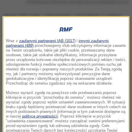
Poszukiwania chłopców zaczęły się w poniedziałek w nocy
Około 150 osób - policjantów i strażaków z całego
regionu - przeczesuje brzegi Odry oraz nurt rzeki,
razem z odnogami w okolicach Ledna. W akcję
Wraz z
zaufanymi partnerami IAB (1017)
i
innymi zaufanymi
zaangażowani zostali także żołnierze WOT.
partnerami (489)
przechowujemy i/lub odczytujemy informacje zawarte
na Twoim urządzeniu, takie jak pliki cookie, przetwarzamy dane
osobowe, takie jak unikalne identyfikatory, informacje przesyłane
Dowodzący akcją podzielił obszar poszukiwań na
przez urządzenia końcowe niezbędne do personalizacji reklam i treści,
udostępnienie funkcji mediów społecznościowych pomiaru ruchu jak
kolejne sektory, które nie były jeszcze
również dla rozwoju i poprawny naszych produktów. Za Twoją zgodą
sprawdzane. Dotychczas przeszukano około tysiąca
my, jak i partnerzy możemy wykorzystywać precyzyjne dane
geolokalizacyjne i identyfikację poprzez skanowanie urządzeń.
hektarów.
Przechodząc do serwisu zgadzasz się na wskazane działania.
Możesz wyrazić zgodę na powyższe cele przetwarzania poprzez
Na miejsce dziś również ma przylecieć śmigłowiec,
kliknięcie w przycisk "przechodzę do serwisu", możesz również nie
wyrażać zgody poprzez wybór ustawień zaawansowanych. W sytuacji
który będzie patrolował teren z powietrza.
braku zgody będziemy przetwarzać dane osobowe w innych celach na
innych podstawach prawnych (informacje w tym zakresie dostępne są
Podobnie jak wczoraj w akcję zaangażowani są też
w naszej
polityce prywatności
). Poprzez kliknięcie w przycisk
"ustawienia zaawansowane" możesz zarządzać swoimi preferencjami
funkcjonariusze z psami tropiącymi.
przed wyrażeniem zgody lub odmową udzielenia zgody. Cele
przetwarzania Twoich danych bez konieczności uzyskania Twojej