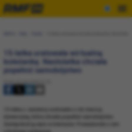
RMF24
Fakty
Polska
15-latka uratowała wirtualną koleżankę. Nastolatka
15-latka uratowała wirtualną
koleżankę. Nastolatka chciała
popełnić samobójstwo
Środa, 23 maja 2018 (13:16)
15-latka z Jasienicy uratowała o rok starszą
dziewczynę, która chciała popełnić samobójstwo.
Zaniepokoił ją wpis w internecie. Powiadomiła o nim
szkolnego pedagoga.