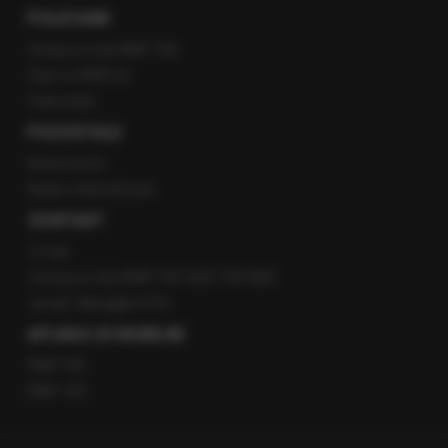
POLECANE
Gorąca Linia RMF FM
Staż w RMF24
Patronaty
POZOSTAŁE
Newsroom
Radio internetowe
KONTAKT
O nas
Gorąca Linia RMF FM: 600 700 800
email: fakty@rmf.fm
APLIKACJE MOBILNE
RMF FM
RMF ON