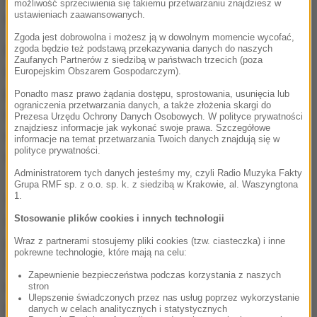
możliwość sprzeciwienia się takiemu przetwarzaniu znajdziesz w
ustawieniach zaawansowanych.
rzeczniczka bielskich policjantów Elwira Jurasz.
Zgoda jest dobrowolna i możesz ją w dowolnym momencie wycofać,
Po przyjściu do szkoły 15-latka podzieliła się
zgoda będzie też podstawą przekazywania danych do naszych
Zaufanych Partnerów z siedzibą w państwach trzecich (poza
wątpliwościami z pedagogiem, który zgłosił je
Europejskim Obszarem Gospodarczym).
policjantom. Funkcjonariusze z Jasienicy
Ponadto masz prawo żądania dostępu, sprostowania, usunięcia lub
ograniczenia przetwarzania danych, a także złożenia skargi do
niezwłocznie powiadomili wydział do walki z
Prezesa Urzędu Ochrony Danych Osobowych. W polityce prywatności
znajdziesz informacje jak wykonać swoje prawa. Szczegółowe
cyberprzestępczością katowickiej komendy
informacje na temat przetwarzania Twoich danych znajdują się w
polityce prywatności.
wojewódzkiej.
Administratorem tych danych jesteśmy my, czyli Radio Muzyka Fakty
Grupa RMF sp. z o.o. sp. k. z siedzibą w Krakowie, al. Waszyngtona
1.
Śledczy wkroczyli do działania, by ustalić, kim jest
internautka. Pomagała im 15-latka, która
Stosowanie plików cookies i innych technologii
podtrzymywała rozmowę z wirtualną znajomą.
Wraz z partnerami stosujemy pliki cookies (tzw. ciasteczka) i inne
pokrewne technologie, które mają na celu:
Policjanci instruowali ją, w jaki sposób dyskretnie
Zapewnienie bezpieczeństwa podczas korzystania z naszych
prowadzić dialog, aby uzyskać potrzebne dane, a
stron
Ulepszenie świadczonych przez nas usług poprzez wykorzystanie
jednocześnie nie zniechęcić rozmówczyni. W tym
danych w celach analitycznych i statystycznych