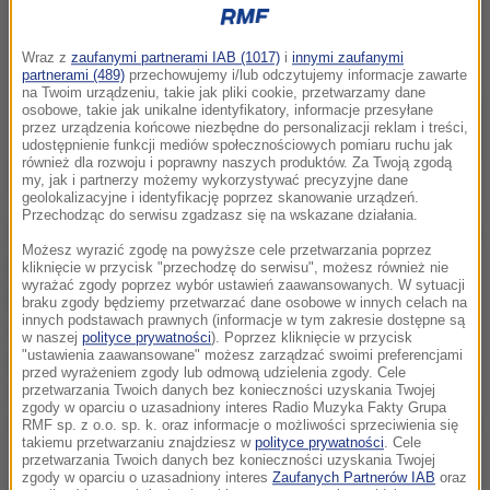
Wraz z
zaufanymi partnerami IAB (1017)
i
innymi zaufanymi
partnerami (489)
przechowujemy i/lub odczytujemy informacje zawarte
na Twoim urządzeniu, takie jak pliki cookie, przetwarzamy dane
osobowe, takie jak unikalne identyfikatory, informacje przesyłane
przez urządzenia końcowe niezbędne do personalizacji reklam i treści,
udostępnienie funkcji mediów społecznościowych pomiaru ruchu jak
również dla rozwoju i poprawny naszych produktów. Za Twoją zgodą
my, jak i partnerzy możemy wykorzystywać precyzyjne dane
geolokalizacyjne i identyfikację poprzez skanowanie urządzeń.
Przechodząc do serwisu zgadzasz się na wskazane działania.
16-latka na jednej z internetowych grup dyskusyjnych
Możesz wyrazić zgodę na powyższe cele przetwarzania poprzez
umieściła tajemniczy wpis, z którego mogło wynikać,
kliknięcie w przycisk "przechodzę do serwisu", możesz również nie
wyrażać zgody poprzez wybór ustawień zaawansowanych. W sytuacji
że ma jakieś problemy natury emocjonalnej.
Czujna
braku zgody będziemy przetwarzać dane osobowe w innych celach na
innych podstawach prawnych (informacje w tym zakresie dostępne są
dziewczyna z Jasienicy wykazała się empatią,
w naszej
polityce prywatności
). Poprzez kliknięcie w przycisk
"ustawienia zaawansowane" możesz zarządzać swoimi preferencjami
ponadprzeciętną wrażliwością i rozsądkiem.
przed wyrażeniem zgody lub odmową udzielenia zgody. Cele
Nawiązała rozmowę z wirtualną znajomą. Krótka
przetwarzania Twoich danych bez konieczności uzyskania Twojej
zgody w oparciu o uzasadniony interes Radio Muzyka Fakty Grupa
rozmowa utwierdziła ją w przekonaniu, że dziewczyna
RMF sp. z o.o. sp. k. oraz informacje o możliwości sprzeciwienia się
takiemu przetwarzaniu znajdziesz w
polityce prywatności
. Cele
"z sieci" potrzebuje pomocy, ponieważ otwarcie
przetwarzania Twoich danych bez konieczności uzyskania Twojej
zgody w oparciu o uzasadniony interes
Zaufanych Partnerów IAB
oraz
wyznała, że zamierza ze sobą "skończyć
" - mówi