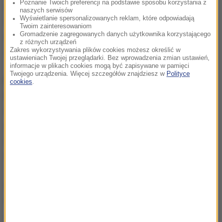
Poznanie Twoich preferencji na podstawie sposobu korzystania z
czasie ustalono personalia oraz adres dziewczyny.
naszych serwisów
Wyświetlanie spersonalizowanych reklam, które odpowiadają
Okazało się, że jest to 16-letnia mieszkanka Świdnicy
Twoim zainteresowaniom
Gromadzenie zagregowanych danych użytkownika korzystającego
w województwie dolnośląskim
- powiedziała Elwira
z różnych urządzeń
Jurasz.
Zakres wykorzystywania plików cookies możesz określić w
ustawieniach Twojej przeglądarki. Bez wprowadzenia zmian ustawień,
informacje w plikach cookies mogą być zapisywane w pamięci
Twojego urządzenia. Więcej szczegółów znajdziesz w
Polityce
Funkcjonariusze powiadomili kolegów z Dolnego
cookies
.
Śląska. Nawiązali też kontakt z matką dziewczyny.
Na jaw wyszło, że nastolatka miała problemy z
depresją. Zażyła tabletki, próbując odebrać sobie
życie. Trafiła do szpitala pod fachową opiekę
lekarską
- poinformowała rzecznik bielskiej policji.
Kto wie, jakby zakończyła się ta historia, gdyby nie
wnikliwość i odpowiedzialność dziewczynki z
Jasienicy. Na pochwałę zasługuje także postawa