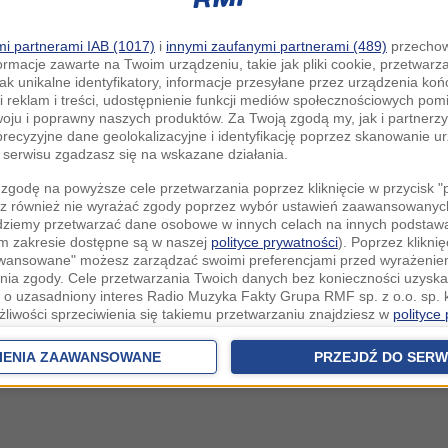
 dni przed wyborami. Sprawdzenie trwało tydzień.
i partnerami IAB (1017)
i
innymi zaufanymi partnerami (489)
przechow
ormacje zawarte na Twoim urządzeniu, takie jak pliki cookie, przetwar
jak unikalne identyfikatory, informacje przesyłane przez urządzenia k
i reklam i treści, udostępnienie funkcji mediów społecznościowych pom
woju i poprawny naszych produktów. Za Twoją zgodą my, jak i partner
recyzyjne dane geolokalizacyjne i identyfikację poprzez skanowanie u
serwisu zgadzasz się na wskazane działania.
zgodę na powyższe cele przetwarzania poprzez kliknięcie w przycisk 
z również nie wyrażać zgody poprzez wybór ustawień zaawansowanych
dziemy przetwarzać dane osobowe w innych celach na innych podsta
ym zakresie dostępne są w naszej
polityce prywatności
). Poprzez kliknię
awansowane" możesz zarządzać swoimi preferencjami przed wyrażenie
ia zgody. Cele przetwarzania Twoich danych bez konieczności uzyska
 o uzasadniony interes Radio Muzyka Fakty Grupa RMF sp. z o.o. sp. k
żliwości sprzeciwienia się takiemu przetwarzaniu znajdziesz w
polityce
nia Twoich danych bez konieczności uzyskania Twojej zgody w oparci
ch Partnerów IAB
oraz możliwość sprzeciwienia się takiemu przetwarza
IENIA ZAAWANSOWANE
PRZEJDŹ DO SERW
aawansowanych.
rowolna i możesz ją w dowolnym momencie wycofać, zgoda będzie też
anych do naszych Zaufanych Partnerów z siedzibą w państwach trzec
szarem Gospodarczym).