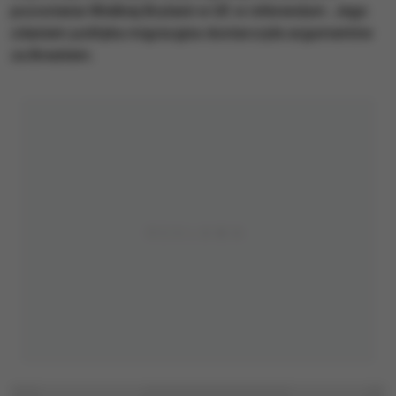
pozostania Wielkiej Brytanii w UE w referendum. Jego
zdaniem polityka migracyjna dostarczyła argumentów
za Brexitem.