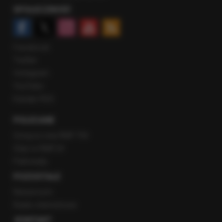
SPOŁECZNOŚĆ
Facebook
Twitter
Instagram
YouTube
Kanały RSS
POLECANE
Gorąca Linia RMF FM
Staż w RMF24
Patronaty
POZOSTAŁE
Newsroom
Radio internetowe
KONTAKT