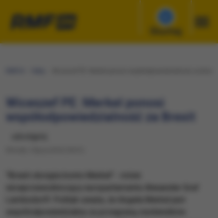
Słuchaj
RMF24
Fakty
Wiceszef PE: Merkel ponosi współodpowiedzialność za Brexit
Wiceszef PE: Merkel ponosi
współodpowiedzialność za Brexit
udostępnij
Wtorek, 5 lipca 2016 (18:51)
​"Brexit obciąża konto Merkel" - mówi
wiceprzewodniczący europarlamentu Alexander Graf
Lambsdorff. Polityk uważa, że Angela Merkel jest
współodpowiedzialna za przegraną zwolenników