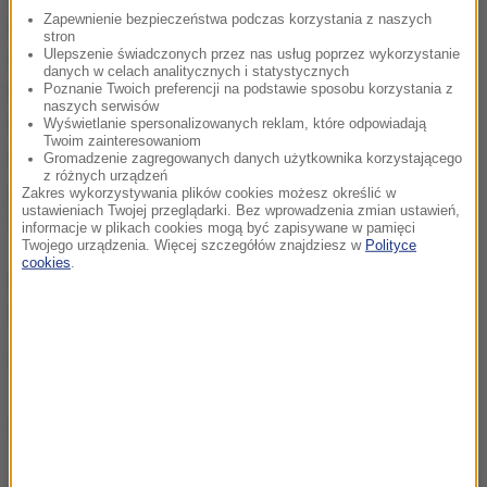
Zapewnienie bezpieczeństwa podczas korzystania z naszych
ignorował" zastrzeżenia innych krajów. Jego
stron
Ulepszenie świadczonych przez nas usług poprzez wykorzystanie
zdaniem to właśnie Merkel zainicjowała
danych w celach analitycznych i statystycznych
renacjonalizację decyzji w UE, domagając się
Poznanie Twoich preferencji na podstawie sposobu korzystania z
naszych serwisów
większej roli państw narodowych kosztem organów
Wyświetlanie spersonalizowanych reklam, które odpowiadają
Twoim zainteresowaniom
unijnych.
W wyniku tego nieufność wobec Niemiec
Gromadzenie zagregowanych danych użytkownika korzystającego
z różnych urządzeń
jako największego kraju członkowskiego wzrosła, co
Zakres wykorzystywania plików cookies możesz określić w
ustawieniach Twojej przeglądarki. Bez wprowadzenia zmian ustawień,
też wykorzystali zwolennicy Brexitu
- zaznaczył.
informacje w plikach cookies mogą być zapisywane w pamięci
Twojego urządzenia. Więcej szczegółów znajdziesz w
Polityce
cookies
.
Lambsdorff należy w PE do Grupy Porozumienia
Liberałów i Demokratów na rzecz Europy.
(az)
Dalsza część artykułu pod materiałem video: