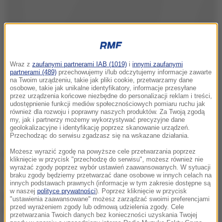
Wraz z
zaufanymi partnerami IAB (1019)
i
innymi zaufanymi
partnerami (489)
przechowujemy i/lub odczytujemy informacje zawarte
na Twoim urządzeniu, takie jak pliki cookie, przetwarzamy dane
osobowe, takie jak unikalne identyfikatory, informacje przesyłane
przez urządzenia końcowe niezbędne do personalizacji reklam i treści,
udostępnienie funkcji mediów społecznościowych pomiaru ruchu jak
również dla rozwoju i poprawny naszych produktów. Za Twoją zgodą
my, jak i partnerzy możemy wykorzystywać precyzyjne dane
geolokalizacyjne i identyfikację poprzez skanowanie urządzeń.
Przechodząc do serwisu zgadzasz się na wskazane działania.
Angela Merkel powinna obecnie zachować
powściągliwość. Podejmowane przez niektórych
Możesz wyrazić zgodę na powyższe cele przetwarzania poprzez
kliknięcie w przycisk "przechodzę do serwisu", możesz również nie
(polityków) próby stylizowania jej na ratowniczkę UE
wyrażać zgody poprzez wybór ustawień zaawansowanych. W sytuacji
braku zgody będziemy przetwarzać dane osobowe w innych celach na
zakrawają na absurd. Brexit obciąża także jej konto
-
innych podstawach prawnych (informacje w tym zakresie dostępne są
w naszej
polityce prywatności
). Poprzez kliknięcie w przycisk
powiedział Lambsdorff we wtorek w wywiadzie dla
"ustawienia zaawansowane" możesz zarządzać swoimi preferencjami
przed wyrażeniem zgody lub odmową udzielenia zgody. Cele
internetowego wydania tygodnika "Der Spiegel".
przetwarzania Twoich danych bez konieczności uzyskania Twojej