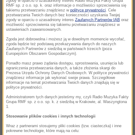
zgody w oparciu o uzasadniony interes Radio Muzyka Fakty Grupa
Merkel, a także minister finansów Wolfgang
RMF sp. z o.o. sp. k. oraz informacje o możliwości sprzeciwienia się
takiemu przetwarzaniu znajdziesz w
polityce prywatności
. Cele
Schaeuble dostarczyli populistom argumentów. Pani
przetwarzania Twoich danych bez konieczności uzyskania Twojej
zgody w oparciu o uzasadniony interes
Zaufanych Partnerów IAB
oraz
kanclerz, działając w kryzysie uchodźczym na własną
możliwość sprzeciwienia się takiemu przetwarzaniu znajdziesz w
ustawieniach zaawansowanych.
rękę, podważyła wszystkie reguły. To wzmocniło
Zgoda jest dobrowolna i możesz ją w dowolnym momencie wycofać,
populistów, nie tylko u nas, lecz także ich brytyjskich
zgoda będzie też podstawą przekazywania danych do naszych
Zaufanych Partnerów z siedzibą w państwach trzecich (poza
towarzyszy
- wyjaśnił niemiecki polityk.
Europejskim Obszarem Gospodarczym).
Ponadto masz prawo żądania dostępu, sprostowania, usunięcia lub
Jak dodał, Schaeuble "tak długo utrzymywał Grecję
ograniczenia przetwarzania danych, a także złożenia skargi do
Prezesa Urzędu Ochrony Danych Osobowych. W polityce prywatności
w strefie euro, aż Wielką Brytanię trzeba było spisać
znajdziesz informacje jak wykonać swoje prawa. Szczegółowe
na straty, ponieważ (eurosceptyczna Partia
informacje na temat przetwarzania Twoich danych znajdują się w
polityce prywatności.
Niepodległości Zjednoczonego Królestwa) UKIP i
Administratorem tych danych jesteśmy my, czyli Radio Muzyka Fakty
spółka mogli dzięki temu wykorzystać obawy
Grupa RMF sp. z o.o. sp. k. z siedzibą w Krakowie, al. Waszyngtona
1.
Brytyjczyków, że będą musieli odpowiadać za
Stosowanie plików cookies i innych technologii
stabilność euro".
Wraz z partnerami stosujemy pliki cookies (tzw. ciasteczka) i inne
pokrewne technologie, które mają na celu:
Lambsdorff podkreślił, że rząd Niemiec "po prostu