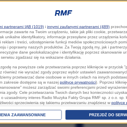
lski". Jak mówili narodowcy, jest ono związane z "zalewe
 drzwi Europy".
i partnerami IAB (1019)
i
innymi zaufanymi partnerami (489)
przechow
ormacje zawarte na Twoim urządzeniu, takie jak pliki cookie, przetwar
jak unikalne identyfikatory, informacje przesyłane przez urządzenia k
i reklam i treści, udostępnienie funkcji mediów społecznościowych pom
woju i poprawny naszych produktów. Za Twoją zgodą my, jak i partner
recyzyjne dane geolokalizacyjne i identyfikację poprzez skanowanie u
serwisu zgadzasz się na wskazane działania.
chcesz widzieć więcej artykułów od RMF24?
dodaj w 
zgodę na powyższe cele przetwarzania poprzez kliknięcie w przycisk 
z również nie wyrażać zgody poprzez wybór ustawień zaawansowanych
dziemy przetwarzać dane osobowe w innych celach na innych podsta
ym zakresie dostępne są w naszej
polityce prywatności
). Poprzez kliknię
awansowane" możesz zarządzać swoimi preferencjami przed wyrażenie
ia zgody. Cele przetwarzania Twoich danych bez konieczności uzyska
 o uzasadniony interes Radio Muzyka Fakty Grupa RMF sp. z o.o. sp. k
żliwości sprzeciwienia się takiemu przetwarzaniu znajdziesz w
polityce
nia Twoich danych bez konieczności uzyskania Twojej zgody w oparci
ch Partnerów IAB
oraz możliwość sprzeciwienia się takiemu przetwarza
IENIA ZAAWANSOWANE
PRZEJDŹ DO SERW
aawansowanych.