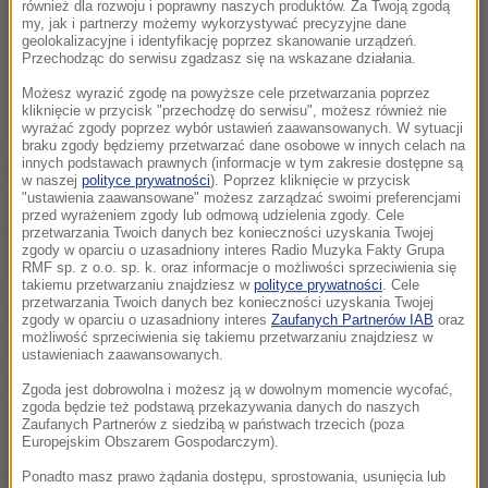
również dla rozwoju i poprawny naszych produktów. Za Twoją zgodą
my, jak i partnerzy możemy wykorzystywać precyzyjne dane
geolokalizacyjne i identyfikację poprzez skanowanie urządzeń.
Przechodząc do serwisu zgadzasz się na wskazane działania.
Możesz wyrazić zgodę na powyższe cele przetwarzania poprzez
kliknięcie w przycisk "przechodzę do serwisu", możesz również nie
wyrażać zgody poprzez wybór ustawień zaawansowanych. W sytuacji
braku zgody będziemy przetwarzać dane osobowe w innych celach na
innych podstawach prawnych (informacje w tym zakresie dostępne są
Polonia Amerykańska głosuje dziś ze względu na
w naszej
polityce prywatności
). Poprzez kliknięcie w przycisk
różnicę czasu. Głosowanie dziś ma miejsce także w
"ustawienia zaawansowane" możesz zarządzać swoimi preferencjami
przed wyrażeniem zgody lub odmową udzielenia zgody. Cele
Kanadzie, Meksyku czy choćby w Argentynie. Tu w
przetwarzania Twoich danych bez konieczności uzyskania Twojej
zgody w oparciu o uzasadniony interes Radio Muzyka Fakty Grupa
USA swój głos odda prawdopodobnie 30 tys. osób.
RMF sp. z o.o. sp. k. oraz informacje o możliwości sprzeciwienia się
takiemu przetwarzaniu znajdziesz w
polityce prywatności
. Cele
przetwarzania Twoich danych bez konieczności uzyskania Twojej
Tęsknię za Polską mieszkając tutaj. A do kraju
zgody w oparciu o uzasadniony interes
Zaufanych Partnerów IAB
oraz
możliwość sprzeciwienia się takiemu przetwarzaniu znajdziesz w
zamierzam wrócić, więc chcę mieć wpływ na to, co
ustawieniach zaawansowanych.
się dzieje -
tak często tłumaczą swój udział w
Zgoda jest dobrowolna i możesz ją w dowolnym momencie wycofać,
zgoda będzie też podstawą przekazywania danych do naszych
wyborach Polacy mieszkający w Stanach
Zaufanych Partnerów z siedzibą w państwach trzecich (poza
Zjednoczonych. Jak powiedział Piotr Konowrocki z
Europejskim Obszarem Gospodarczym).
konsulatu w Waszyngtonie, najczęściej w USA
Ponadto masz prawo żądania dostępu, sprostowania, usunięcia lub