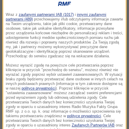
Wraz z
zaufanymi partnerami IAB (1017)
i
innymi zaufanymi
partnerami (489)
przechowujemy i/lub odczytujemy informacje zawarte
na Twoim urządzeniu, takie jak pliki cookie, przetwarzamy dane
osobowe, takie jak unikalne identyfikatory, informacje przesyłane
przez urządzenia końcowe niezbędne do personalizacji reklam i treści,
udostępnienie funkcji mediów społecznościowych pomiaru ruchu jak
również dla rozwoju i poprawny naszych produktów. Za Twoją zgodą
my, jak i partnerzy możemy wykorzystywać precyzyjne dane
geolokalizacyjne i identyfikację poprzez skanowanie urządzeń.
Przechodząc do serwisu zgadzasz się na wskazane działania.
Możesz wyrazić zgodę na powyższe cele przetwarzania poprzez
To wszystko zaczęło się na poddaszu przed moimi
kliknięcie w przycisk "przechodzę do serwisu", możesz również nie
wyrażać zgody poprzez wybór ustawień zaawansowanych. W sytuacji
trzydziestymi urodzinami. Czułam się zagubiona
braku zgody będziemy przetwarzać dane osobowe w innych celach na
innych podstawach prawnych (informacje w tym zakresie dostępne są
zawodowo. To niesamowite, do czego to
w naszej
polityce prywatności
). Poprzez kliknięcie w przycisk
"ustawienia zaawansowane" możesz zarządzać swoimi preferencjami
doprowadziło
- stwierdziła cytowana na oficjalnej
przed wyrażeniem zgody lub odmową udzielenia zgody. Cele
przetwarzania Twoich danych bez konieczności uzyskania Twojej
stronie filmu reżyserka Dorota Kobiela.
Jestem
zgody w oparciu o uzasadniony interes Radio Muzyka Fakty Grupa
dumna z faktu, że to pierwsza pełnometrażowa
RMF sp. z o.o. sp. k. oraz informacje o możliwości sprzeciwienia się
takiemu przetwarzaniu znajdziesz w
polityce prywatności
. Cele
polska animacja nominowana do Oscara. Tak samo
przetwarzania Twoich danych bez konieczności uzyskania Twojej
zgody w oparciu o uzasadniony interes
Zaufanych Partnerów IAB
oraz