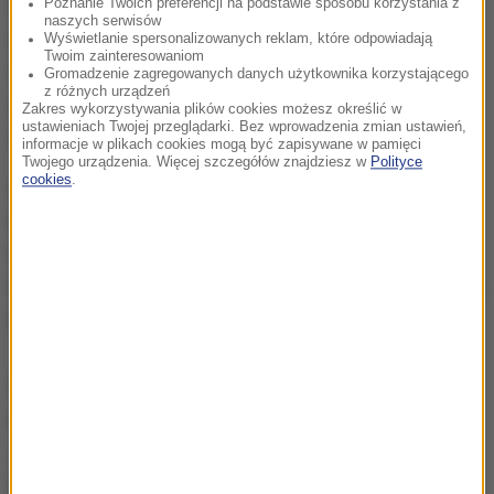
animacja malarska, która zachwyca widzów na
Poznanie Twoich preferencji na podstawie sposobu korzystania z
naszych serwisów
całym świecie. Każda z 65 000 klatek filmu została
Wyświetlanie spersonalizowanych reklam, które odpowiadają
Twoim zainteresowaniom
ręcznie namalowana. W projekcie wzięło udział 125
Gromadzenie zagregowanych danych użytkownika korzystającego
z różnych urządzeń
zawodowych malarzy z całego świata, którzy świat
Zakres wykorzystywania plików cookies możesz określić w
ustawieniach Twojej przeglądarki. Bez wprowadzenia zmian ustawień,
znany z obrazów van Gogha ożywili na ekranie.
informacje w plikach cookies mogą być zapisywane w pamięci
Twojego urządzenia. Więcej szczegółów znajdziesz w
Polityce
cookies
.
Aktorzy, którzy zagrali w tym wyjątkowym obrazie to
m.in. Douglas Booth, Eleanor Tomlinson, Saoirse
Ronan, Chris O'Dowd, John Sessions, Aidan Turner i
Helen McCrory. W rolę Vincenta van Gogha wcielił się
Polak - Robert Gulaczyk.
W polskiej wersji językowej bohaterowie filmu
mówią głosami m.in. Zofii Wichłacz, Macieja Stuhra,
Jerzego Stuhra, Danuty Stenki, Roberta
Więckiewicza, Olgi Frycz i Józefa Pawłowskiego.