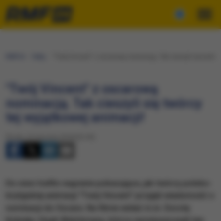
RMF24
Fakty
"Twój Vincent" z oscarową nominacją. Tak cieszyli się twórcy 
"Twój Vincent" z oscarową
nominacją. Tak cieszyli się twórcy
tej wyjątkowej animacji!
Środa, 24 stycznia 2018 (22:43)
Do sieci trafiło nagranie pokazujące, jak twórcy polsko-
brytyjskiej animacji "Twój Vincent" przyjęli wiadomość o
nominacji do Oscara. Na filmie widać m.in. Dorotę
Kobielę i Hugh Welchmana, którzy wyreżyserowali ten