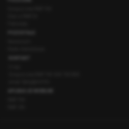
Gorąca Linia RMF FM
Staż w RMF24
Patronaty
POZOSTAŁE
Newsroom
Radio internetowe
KONTAKT
O nas
Gorąca Linia RMF FM: 600 700 800
email: fakty@rmf.fm
APLIKACJE MOBILNE
RMF FM
RMF ON