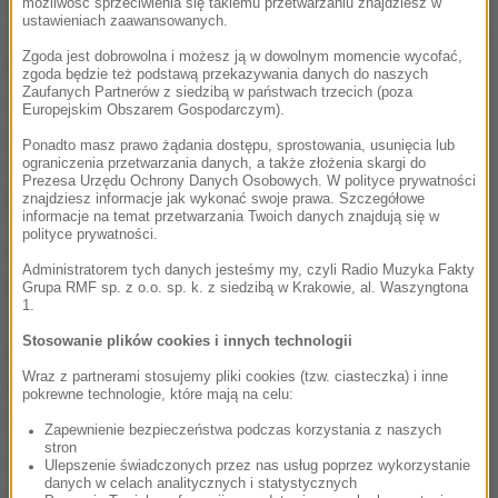
cieszy mnie to, że jestem jedną z dwóch reżyserek
możliwość sprzeciwienia się takiemu przetwarzaniu znajdziesz w
ustawieniach zaawansowanych.
nominowanych w tym roku w tej kategorii
- przyznała
Zgoda jest dobrowolna i możesz ją w dowolnym momencie wycofać,
Kobiela.
Najbardziej dumna jestem z moich malarzy,
zgoda będzie też podstawą przekazywania danych do naszych
Zaufanych Partnerów z siedzibą w państwach trzecich (poza
aktorów i ekipy. Oni uwierzyli w to, co wiele osób
Europejskim Obszarem Gospodarczym).
uznało za wariactwo - ręczne namalowanie całego
Ponadto masz prawo żądania dostępu, sprostowania, usunięcia lub
ograniczenia przetwarzania danych, a także złożenia skargi do
filmu. Jestem małą częścią wielkiej ekipy marzycieli
-
Prezesa Urzędu Ochrony Danych Osobowych. W polityce prywatności
podkreśliła.
znajdziesz informacje jak wykonać swoje prawa. Szczegółowe
informacje na temat przetwarzania Twoich danych znajdują się w
polityce prywatności.
Hugh Welchman - prywatnie mąż Doroty Kobieli -
Administratorem tych danych jesteśmy my, czyli Radio Muzyka Fakty
przyznał, że jest bardzo dumny ze swojej żony i
Grupa RMF sp. z o.o. sp. k. z siedzibą w Krakowie, al. Waszyngtona
1.
cieszy się z tego, że mógł z nią pracować przy tym
Stosowanie plików cookies i innych technologii
projekcie jako współautor scenariusza i jeden z
Wraz z partnerami stosujemy pliki cookies (tzw. ciasteczka) i inne
reżyserów.
Dziękuję Akademii za zauważenie i
pokrewne technologie, które mają na celu:
uhonorowanie naszej pracy
- podkreślił.
Zapewnienie bezpieczeństwa podczas korzystania z naszych
stron
Ulepszenie świadczonych przez nas usług poprzez wykorzystanie
"Twój Vincent" to pierwsza pełnometrażowa
danych w celach analitycznych i statystycznych