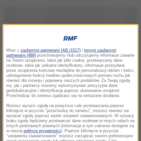
Wraz z
zaufanymi partnerami IAB (1017)
i
innymi zaufanymi
partnerami (489)
przechowujemy i/lub odczytujemy informacje zawarte
na Twoim urządzeniu, takie jak pliki cookie, przetwarzamy dane
osobowe, takie jak unikalne identyfikatory, informacje przesyłane
przez urządzenia końcowe niezbędne do personalizacji reklam i treści,
udostępnienie funkcji mediów społecznościowych pomiaru ruchu jak
również dla rozwoju i poprawny naszych produktów. Za Twoją zgodą
my, jak i partnerzy możemy wykorzystywać precyzyjne dane
geolokalizacyjne i identyfikację poprzez skanowanie urządzeń.
Przechodząc do serwisu zgadzasz się na wskazane działania.
Magdalena Fitas-Dukaczewska towarzyszyła
Możesz wyrazić zgodę na powyższe cele przetwarzania poprzez
Donaldowi Tuskowi m.in. w Smoleńsku podczas
kliknięcie w przycisk "przechodzę do serwisu", możesz również nie
wyrażać zgody poprzez wybór ustawień zaawansowanych. W sytuacji
rozmowy z Władimirem Putinem. Według ustaleń
braku zgody będziemy przetwarzać dane osobowe w innych celach na
portalu 300polityka.pl została wezwana na 3 stycznia
innych podstawach prawnych (informacje w tym zakresie dostępne są
w naszej
polityce prywatności
). Poprzez kliknięcie w przycisk
do prokuratury. Śledczy mają przesłuchać ją ws. tzw.
"ustawienia zaawansowane" możesz zarządzać swoimi preferencjami
przed wyrażeniem zgody lub odmową udzielenia zgody. Cele