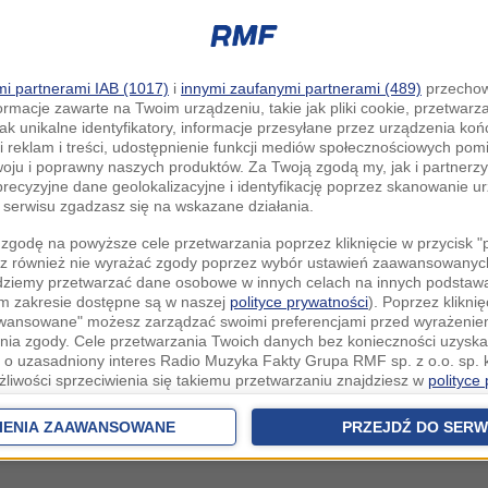
i partnerami IAB (1017)
i
innymi zaufanymi partnerami (489)
przechow
ormacje zawarte na Twoim urządzeniu, takie jak pliki cookie, przetwar
jak unikalne identyfikatory, informacje przesyłane przez urządzenia k
i reklam i treści, udostępnienie funkcji mediów społecznościowych pom
woju i poprawny naszych produktów. Za Twoją zgodą my, jak i partner
recyzyjne dane geolokalizacyjne i identyfikację poprzez skanowanie u
serwisu zgadzasz się na wskazane działania.
zgodę na powyższe cele przetwarzania poprzez kliknięcie w przycisk 
z również nie wyrażać zgody poprzez wybór ustawień zaawansowanych
dziemy przetwarzać dane osobowe w innych celach na innych podsta
ym zakresie dostępne są w naszej
polityce prywatności
). Poprzez kliknię
awansowane" możesz zarządzać swoimi preferencjami przed wyrażenie
ia zgody. Cele przetwarzania Twoich danych bez konieczności uzyska
 o uzasadniony interes Radio Muzyka Fakty Grupa RMF sp. z o.o. sp. k
żliwości sprzeciwienia się takiemu przetwarzaniu znajdziesz w
polityce
nia Twoich danych bez konieczności uzyskania Twojej zgody w oparci
ch Partnerów IAB
oraz możliwość sprzeciwienia się takiemu przetwarza
IENIA ZAAWANSOWANE
PRZEJDŹ DO SERW
aawansowanych.
rowolna i możesz ją w dowolnym momencie wycofać, zgoda będzie też