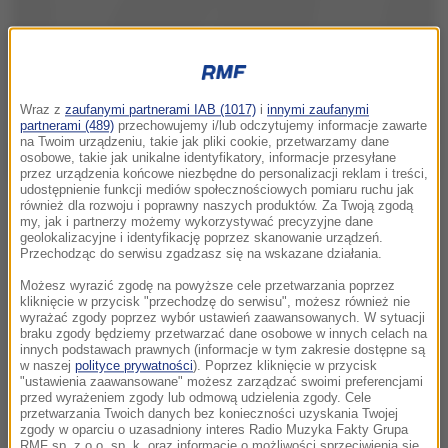
Wraz z
zaufanymi partnerami IAB (1017)
i
innymi zaufanymi
partnerami (489)
przechowujemy i/lub odczytujemy informacje zawarte
na Twoim urządzeniu, takie jak pliki cookie, przetwarzamy dane
osobowe, takie jak unikalne identyfikatory, informacje przesyłane
przez urządzenia końcowe niezbędne do personalizacji reklam i treści,
udostępnienie funkcji mediów społecznościowych pomiaru ruchu jak
również dla rozwoju i poprawny naszych produktów. Za Twoją zgodą
my, jak i partnerzy możemy wykorzystywać precyzyjne dane
geolokalizacyjne i identyfikację poprzez skanowanie urządzeń.
Przechodząc do serwisu zgadzasz się na wskazane działania.
Możesz wyrazić zgodę na powyższe cele przetwarzania poprzez
kliknięcie w przycisk "przechodzę do serwisu", możesz również nie
wyrażać zgody poprzez wybór ustawień zaawansowanych. W sytuacji
braku zgody będziemy przetwarzać dane osobowe w innych celach na
innych podstawach prawnych (informacje w tym zakresie dostępne są
w naszej
polityce prywatności
). Poprzez kliknięcie w przycisk
"ustawienia zaawansowane" możesz zarządzać swoimi preferencjami
przed wyrażeniem zgody lub odmową udzielenia zgody. Cele
przetwarzania Twoich danych bez konieczności uzyskania Twojej
zgody w oparciu o uzasadniony interes Radio Muzyka Fakty Grupa
RMF sp. z o.o. sp. k. oraz informacje o możliwości sprzeciwienia się