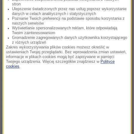
Angela Merkel zadeklarowała tydzień temu podczas
stron
Ulepszenie świadczonych przez nas usług poprzez wykorzystanie
spotkania w Wiedniu, że jej kraj przyjmie
danych w celach analitycznych i statystycznych
Poznanie Twoich preferencji na podstawie sposobu korzystania z
miesięcznie kilkuset uchodźców z Grecji i Włoch, by
naszych serwisów
Wyświetlanie spersonalizowanych reklam, które odpowiadają
odciążyć te kraje.
Twoim zainteresowaniom
Gromadzenie zagregowanych danych użytkownika korzystającego
z różnych urządzeń
To błędna polityka
- ocenił Kurz. Jego zdaniem
Zakres wykorzystywania plików cookies możesz określić w
zapowiedź Berlina przyniesie odwrotny skutek i
ustawieniach Twojej przeglądarki. Bez wprowadzenia zmian ustawień,
informacje w plikach cookies mogą być zapisywane w pamięci
pogorszy jeszcze sytuację obu krajów z południa
Twojego urządzenia. Więcej szczegółów znajdziesz w
Polityce
cookies
.
Europy. Dopóki imigranci będą mieli wrażenie, że w
końcu i tak dotrą do Niemiec, dopóty będziemy tylko
wzmacniać przemytników ludzi i będziemy
przyczyniać się do powstawania nowych fal
imigrantów - ostrzegł Kurz.
Niemcy i inne kraje UE powinny skoncentrować się
na ochronie zewnętrznych granic Unii i przyjmować