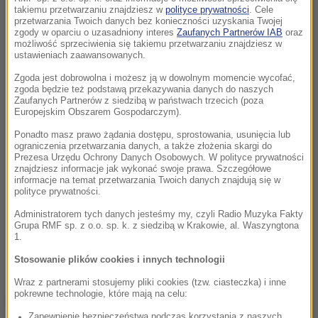
takiemu przetwarzaniu znajdziesz w
polityce prywatności
. Cele
przetwarzania Twoich danych bez konieczności uzyskania Twojej
zgody w oparciu o uzasadniony interes
Zaufanych Partnerów IAB
oraz
możliwość sprzeciwienia się takiemu przetwarzaniu znajdziesz w
ustawieniach zaawansowanych.
Zgoda jest dobrowolna i możesz ją w dowolnym momencie wycofać,
zgoda będzie też podstawą przekazywania danych do naszych
Zaufanych Partnerów z siedzibą w państwach trzecich (poza
Europejskim Obszarem Gospodarczym).
Ponadto masz prawo żądania dostępu, sprostowania, usunięcia lub
ograniczenia przetwarzania danych, a także złożenia skargi do
Prezesa Urzędu Ochrony Danych Osobowych. W polityce prywatności
znajdziesz informacje jak wykonać swoje prawa. Szczegółowe
informacje na temat przetwarzania Twoich danych znajdują się w
polityce prywatności.
Administratorem tych danych jesteśmy my, czyli Radio Muzyka Fakty
Grupa RMF sp. z o.o. sp. k. z siedzibą w Krakowie, al. Waszyngtona
1.
Stosowanie plików cookies i innych technologii
Wraz z partnerami stosujemy pliki cookies (tzw. ciasteczka) i inne
pokrewne technologie, które mają na celu:
"Die Welt am Sonntag" przypomina, że kanclerz
Zapewnienie bezpieczeństwa podczas korzystania z naszych