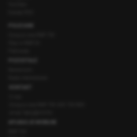
YouTube
Kanały RSS
POLECANE
Gorąca Linia RMF FM
Staż w RMF24
Patronaty
POZOSTAŁE
Newsroom
Radio internetowe
KONTAKT
O nas
Gorąca Linia RMF FM: 600 700 800
email: fakty@rmf.fm
APLIKACJE MOBILNE
RMF FM