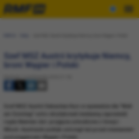
RMF24
Fakty
Szef MSZ Austrii krytykuje Niemcy, broni Węgier i Polski
Szef MSZ Austrii krytykuje Niemcy,
broni Węgier i Polski
Niedziela, 2 października 2016 (11:19)
Szef MSZ Austrii Sebastian Kurz w wywiadzie dla "Welt
am Sonntag" ostro skrytykował niedawną zapowiedź
rządu Niemiec dot. przyjęcia uchodźców z Grecji i
Włoch. Austriacki polityk ostrzegł też przed stawianiem
pod pręgierzem Węgier i Polski.