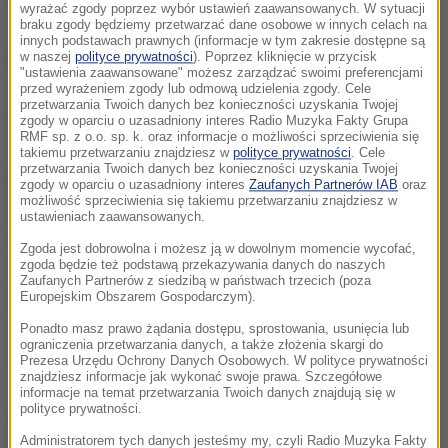
wyrażać zgody poprzez wybór ustawień zaawansowanych. W sytuacji
braku zgody będziemy przetwarzać dane osobowe w innych celach na
innych podstawach prawnych (informacje w tym zakresie dostępne są
Menadżerka innej restauracji usytuowanej na rynku
w naszej
polityce prywatności
). Poprzez kliknięcie w przycisk
"ustawienia zaawansowane" możesz zarządzać swoimi preferencjami
dodała, że także u niej nie można było narzekać na
przed wyrażeniem zgody lub odmową udzielenia zgody. Cele
przetwarzania Twoich danych bez konieczności uzyskania Twojej
brak klientów. Jak wyjaśniła, dużo miejsc w jej lokalu
zgody w oparciu o uzasadniony interes Radio Muzyka Fakty Grupa
RMF sp. z o.o. sp. k. oraz informacje o możliwości sprzeciwienia się
została zarezerwowanych jeszcze przed ŚDM,
takiemu przetwarzaniu znajdziesz w
polityce prywatności
. Cele
przetwarzania Twoich danych bez konieczności uzyskania Twojej
przede wszystkim na bardziej uroczyste czy
zgody w oparciu o uzasadniony interes
Zaufanych Partnerów IAB
oraz
możliwość sprzeciwienia się takiemu przetwarzaniu znajdziesz w
oficjalne kolacje.
Mieliśmy sporo klientów, ale nie
ustawieniach zaawansowanych.
różniło się to wyjątkowo od normalnego sezonu.
Zgoda jest dobrowolna i możesz ją w dowolnym momencie wycofać,
zgoda będzie też podstawą przekazywania danych do naszych
Pielgrzymi zamawiali u nas głównie drobne potrawy.
Zaufanych Partnerów z siedzibą w państwach trzecich (poza
Zdarzało się też, że np. grupa sześcioosobowa
Europejskim Obszarem Gospodarczym).
zamawiała tylko sześć piw, i na tym kończyła
-
Ponadto masz prawo żądania dostępu, sprostowania, usunięcia lub
ograniczenia przetwarzania danych, a także złożenia skargi do
dodała.
Prezesa Urzędu Ochrony Danych Osobowych. W polityce prywatności
znajdziesz informacje jak wykonać swoje prawa. Szczegółowe
informacje na temat przetwarzania Twoich danych znajdują się w
polityce prywatności.
Inny właściciel lokalu usytuowanego na pl.
Administratorem tych danych jesteśmy my, czyli Radio Muzyka Fakty