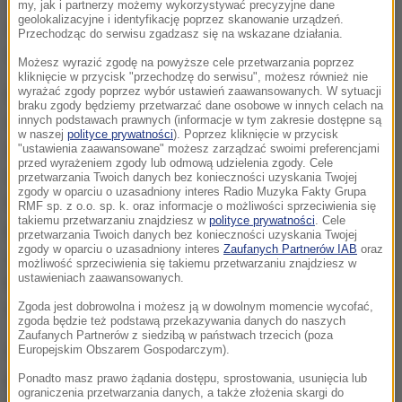
my, jak i partnerzy możemy wykorzystywać precyzyjne dane
geolokalizacyjne i identyfikację poprzez skanowanie urządzeń.
zapytałem trzymając komputer i książkę pod pachą i
Przechodząc do serwisu zgadzasz się na wskazane działania.
usiadłem parę miejsc dalej.
Możesz wyrazić zgodę na powyższe cele przetwarzania poprzez
kliknięcie w przycisk "przechodzę do serwisu", możesz również nie
wyrażać zgody poprzez wybór ustawień zaawansowanych. W sytuacji
Naprawdę nie trzeba być filozofem ani specjalistą
braku zgody będziemy przetwarzać dane osobowe w innych celach na
od savoir-vivre’u, ani też nie trzeba przeczytać w
innych podstawach prawnych (informacje w tym zakresie dostępne są
w naszej
polityce prywatności
). Poprzez kliknięcie w przycisk
życiu kilkudziesięciu poradników do etykiety, żeby
"ustawienia zaawansowane" możesz zarządzać swoimi preferencjami
przed wyrażeniem zgody lub odmową udzielenia zgody. Cele
wiedzieć, że absolutnym fundamentem dobrych
przetwarzania Twoich danych bez konieczności uzyskania Twojej
zgody w oparciu o uzasadniony interes Radio Muzyka Fakty Grupa
manier jest empatia. Jestem przekonany, że zapach
RMF sp. z o.o. sp. k. oraz informacje o możliwości sprzeciwienia się
takiemu przetwarzaniu znajdziesz w
polityce prywatności
. Cele
płynnego lakieru, podobny do rozpuszczalnika, nie
przetwarzania Twoich danych bez konieczności uzyskania Twojej
zgody w oparciu o uzasadniony interes
Zaufanych Partnerów IAB
oraz
jest przyjemny nawet dla pań, które nad taką
możliwość sprzeciwienia się takiemu przetwarzaniu znajdziesz w
ustawieniach zaawansowanych.
buteleczką pochylają się z reguły przynajmniej raz w
Zgoda jest dobrowolna i możesz ją w dowolnym momencie wycofać,
tygodniu. Co dopiero dla wszystkich innych.
zgoda będzie też podstawą przekazywania danych do naszych
Zaufanych Partnerów z siedzibą w państwach trzecich (poza
Cała rzecz działa się w wagonie ciszy. Byłem
Europejskim Obszarem Gospodarczym).
przekonany, że skoro ktoś wybiera miejsce w tak
Ponadto masz prawo żądania dostępu, sprostowania, usunięcia lub
ograniczenia przetwarzania danych, a także złożenia skargi do