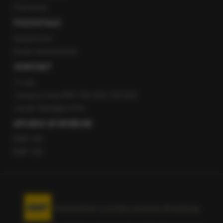
Patronaty
POZOSTAŁE
Newsroom
Radio internetowe
KONTAKT
O nas
Gorąca Linia RMF FM: 600 700 800
email: fakty@rmf.fm
APLIKACJE MOBILNE
RMF FM
RMF ON
Korzystanie z portalu oznacza akceptację