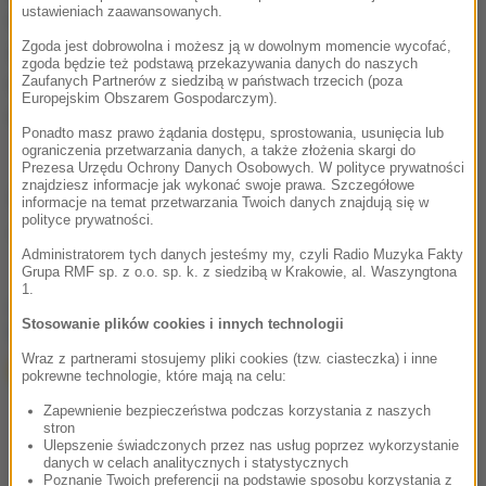
ustawieniach zaawansowanych.
ale bezskutecznie. Kiedy wreszcie został
Zgoda jest dobrowolna i możesz ją w dowolnym momencie wycofać,
zatrzymany, okazało się, że to, co miał w
zgoda będzie też podstawą przekazywania danych do naszych
reklamówce i czym straszył kobiety to…
Zaufanych Partnerów z siedzibą w państwach trzecich (poza
Europejskim Obszarem Gospodarczym).
najzwyklejsza klamka od drzwi.
Ponadto masz prawo żądania dostępu, sprostowania, usunięcia lub
ograniczenia przetwarzania danych, a także złożenia skargi do
Prezesa Urzędu Ochrony Danych Osobowych. W polityce prywatności
znajdziesz informacje jak wykonać swoje prawa. Szczegółowe
Źródło: RMF24-RMF FM - newsroom
informacje na temat przetwarzania Twoich danych znajdują się w
polityce prywatności.
policja
Tagi:
Administratorem tych danych jesteśmy my, czyli Radio Muzyka Fakty
Grupa RMF sp. z o.o. sp. k. z siedzibą w Krakowie, al. Waszyngtona
1.
chcesz widzieć więcej artykułów od RMF24?
dodaj w
Stosowanie plików cookies i innych technologii
Google
Wraz z partnerami stosujemy pliki cookies (tzw. ciasteczka) i inne
pokrewne technologie, które mają na celu:
Zapewnienie bezpieczeństwa podczas korzystania z naszych
stron
Ulepszenie świadczonych przez nas usług poprzez wykorzystanie
danych w celach analitycznych i statystycznych
Poznanie Twoich preferencji na podstawie sposobu korzystania z