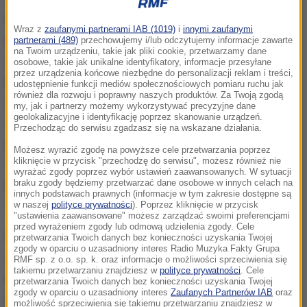
Mężczyzna wszedł do małej ajencji bankowej, w
Wraz z
zaufanymi partnerami IAB (1019)
i
innymi zaufanymi
której przebywały dwie kobiety. Podszedł do nich i
partnerami (489)
przechowujemy i/lub odczytujemy informacje zawarte
na Twoim urządzeniu, takie jak pliki cookie, przetwarzamy dane
ściskając w reklamówce coś, co mogło przypominać
osobowe, takie jak unikalne identyfikatory, informacje przesyłane
przez urządzenia końcowe niezbędne do personalizacji reklam i treści,
broń, zażądał pieniędzy. Kobiety nie spanikowały i
udostępnienie funkcji mediów społecznościowych pomiaru ruchu jak
również dla rozwoju i poprawny naszych produktów. Za Twoją zgodą
zaczęły z nim spokojnie rozmawiać. Jedna z nich
my, jak i partnerzy możemy wykorzystywać precyzyjne dane
geolokalizacyjne i identyfikację poprzez skanowanie urządzeń.
wymyknęła się jednak ukradkiem na zaplecze i
Przechodząc do serwisu zgadzasz się na wskazane działania.
poprosiła o pomoc siedzące tam kilkunastoletnie
Możesz wyrazić zgodę na powyższe cele przetwarzania poprzez
kliknięcie w przycisk "przechodzę do serwisu", możesz również nie
dzieci. Te zadzwoniły, ale nie na policję, tylko po
wyrażać zgody poprzez wybór ustawień zaawansowanych. W sytuacji
pracującą w pobliżu babcię. Ta błyskawicznie
braku zgody będziemy przetwarzać dane osobowe w innych celach na
innych podstawach prawnych (informacje w tym zakresie dostępne są
zjawiła się na miejscu.
w naszej
polityce prywatności
). Poprzez kliknięcie w przycisk
"ustawienia zaawansowane" możesz zarządzać swoimi preferencjami
przed wyrażeniem zgody lub odmową udzielenia zgody. Cele
Natarcia trzech kobiet napastnik już nie wytrzymał i
przetwarzania Twoich danych bez konieczności uzyskania Twojej
zgody w oparciu o uzasadniony interes Radio Muzyka Fakty Grupa
uciekł. Wtedy kobiety wreszcie zadzwoniły na
RMF sp. z o.o. sp. k. oraz informacje o możliwości sprzeciwienia się
takiemu przetwarzaniu znajdziesz w
polityce prywatności
. Cele
policję, a ta zaczęła poszukiwania. Mężczyzna
przetwarzania Twoich danych bez konieczności uzyskania Twojej
zgody w oparciu o uzasadniony interes
Zaufanych Partnerów IAB
oraz
próbował ukryć się na terenie pobliskiego szpitala,
możliwość sprzeciwienia się takiemu przetwarzaniu znajdziesz w