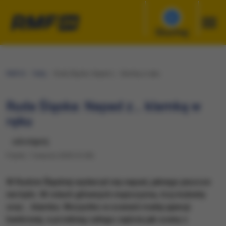
Słuchaj
RMF24
Fakty
Ruda Śląska: Napad z… klamką w ręku
Ruda Śląska: Napad z… klamką w
ręku
udostępnij
Piątek, 7 sierpnia 2009 (13:38)
W Rudzie Śląskiej wydarzył się napad, jakiego jeszcze
nie było. W rolach głównych mężczyzna, trzy kobiety
oraz... klamka. Wszystko w scenerii małej ajencji
bankowej, a przebieg całego zajścia jak sceny z