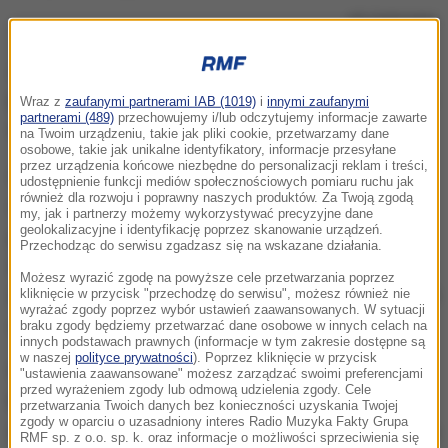
zdj. ilustracyjne
Zdecydowanie dementujemy tę informację
-
powiedział szef rosyjskiego centrum ds. deeskalacji
Wraz z
zaufanymi partnerami IAB (1019)
i
innymi zaufanymi
partnerami (489)
przechowujemy i/lub odczytujemy informacje zawarte
w Syrii, generał brygady Jurij Jewtuszenko.
na Twoim urządzeniu, takie jak pliki cookie, przetwarzamy dane
osobowe, takie jak unikalne identyfikatory, informacje przesyłane
przez urządzenia końcowe niezbędne do personalizacji reklam i treści,
Niniejszym ogłaszamy, że jesteśmy gotowi wysłać
udostępnienie funkcji mediów społecznościowych pomiaru ruchu jak
również dla rozwoju i poprawny naszych produktów. Za Twoją zgodą
rosyjskich specjalistów w dziedzinie ochrony przed
my, jak i partnerzy możemy wykorzystywać precyzyjne dane
geolokalizacyjne i identyfikację poprzez skanowanie urządzeń.
promieniowaniem, atakami chemicznymi i
Przechodząc do serwisu zgadzasz się na wskazane działania.
biologicznymi, aby zebrać informacje, jak tylko Duma
Możesz wyrazić zgodę na powyższe cele przetwarzania poprzez
będzie wolna. Potwierdzą one prawdziwą naturę tych
kliknięcie w przycisk "przechodzę do serwisu", możesz również nie
wyrażać zgody poprzez wybór ustawień zaawansowanych. W sytuacji
oskarżeń
- oznajmił.
braku zgody będziemy przetwarzać dane osobowe w innych celach na
innych podstawach prawnych (informacje w tym zakresie dostępne są
w naszej
polityce prywatności
). Poprzez kliknięcie w przycisk
Wcześniej w niedzielę Organizacja Syrian American
"ustawienia zaawansowane" możesz zarządzać swoimi preferencjami
przed wyrażeniem zgody lub odmową udzielenia zgody. Cele
Medical Society (SAMS) oskarżyła syryjskie władze
przetwarzania Twoich danych bez konieczności uzyskania Twojej
zgody w oparciu o uzasadniony interes Radio Muzyka Fakty Grupa
o atak chemiczny w sobotę wieczorem na szpital we
RMF sp. z o.o. sp. k. oraz informacje o możliwości sprzeciwienia się