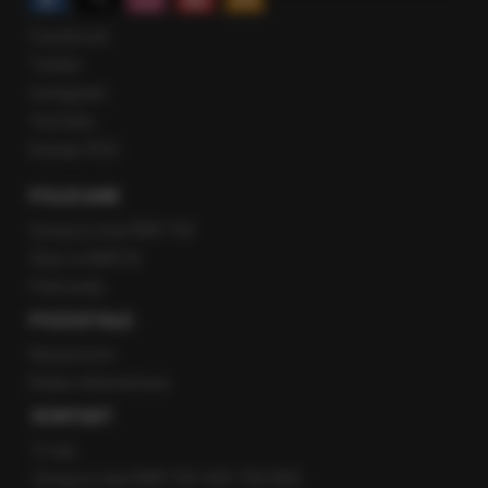
Facebook
Twitter
Instagram
YouTube
Kanały RSS
POLECANE
Gorąca Linia RMF FM
Staż w RMF24
Patronaty
POZOSTAŁE
Newsroom
Radio internetowe
KONTAKT
O nas
Gorąca Linia RMF FM: 600 700 800