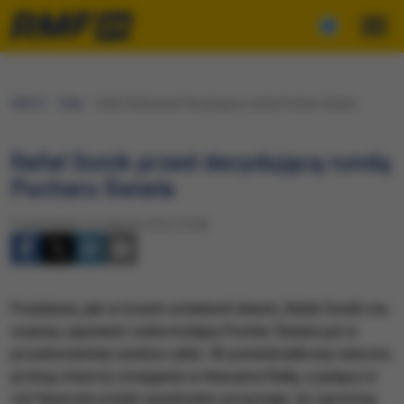
RMF24
Fakty
Rafał Sonik przed decydującą rundą Pucharu Świata
Rafał Sonik przed decydującą rundą
Pucharu Świata
Poniedziałek, 22 sierpnia 2016 (15:00)
Podobnie, jak w trzech ostatnich latach, Rafał Sonik ma
szansę zapewnić sobie kolejny Puchar Świata już w
przedostatniej rundzie cyklu. W poniedziałkowy wieczór,
prolog otworzy zmagania w Atacama Rally, a jadący w
roli faworyta polski quadowiec przyznaje, że ogromną