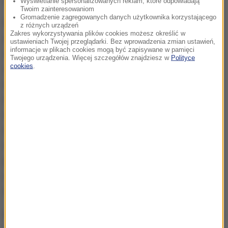
Wyświetlanie spersonalizowanych reklam, które odpowiadają
Twoim zainteresowaniom
Gromadzenie zagregowanych danych użytkownika korzystającego
Na starcie Atacama Rally stanęła w tym roku
z różnych urządzeń
Zakres wykorzystywania plików cookies możesz określić w
śmietanka motocyklistów, pośród których nie
ustawieniach Twojej przeglądarki. Bez wprowadzenia zmian ustawień,
informacje w plikach cookies mogą być zapisywane w pamięci
zabrakło niemal żadnego z liczących się
Twojego urządzenia. Więcej szczegółów znajdziesz w
Polityce
cookies
.
zawodników. W klasie quadów, dość dużą
niespodzianką jest brak na listach nazwiska Ignacio
Casale, który zrezygnował prawdopodobnie ze
względu na problemy z kontuzją. Chilijczyk złamał
obojczyk podczas ostatniego Rajdu Dakar i jeszcze
w styczniu przeszedł operację, po której szybko
ponownie wskoczył na czterokołowiec. Ostatnio
uskarżał się na duży dyskomfort związany z
niedoleczonym urazem.
Brak najgroźniejszego rywala nie oznacza jednak, że