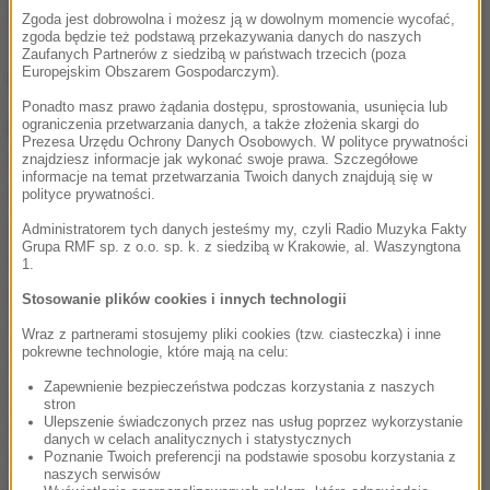
które pozwolą mi po raz piąty wywalczyć Puchar
Zgoda jest dobrowolna i możesz ją w dowolnym momencie wycofać,
zgoda będzie też podstawą przekazywania danych do naszych
Świata FIM -
podkreślał Sonik, będący aktualnie
Zaufanych Partnerów z siedzibą w państwach trzecich (poza
Europejskim Obszarem Gospodarczym).
liderem klasyfikacji generalnej.
Ponadto masz prawo żądania dostępu, sprostowania, usunięcia lub
ograniczenia przetwarzania danych, a także złożenia skargi do
Krakowianin podkreślił, że ogromną inspiracją do
Prezesa Urzędu Ochrony Danych Osobowych. W polityce prywatności
walki na kontynencie południowoamerykańskim są
znajdziesz informacje jak wykonać swoje prawa. Szczegółowe
informacje na temat przetwarzania Twoich danych znajdują się w
dla niego tegoroczni medaliści igrzysk.
Hart ducha,
polityce prywatności.
jaki pokazali w swoich wyścigach Rafał Majka, czy
Administratorem tych danych jesteśmy my, czyli Radio Muzyka Fakty
Grupa RMF sp. z o.o. sp. k. z siedzibą w Krakowie, al. Waszyngtona
Maja Włoszczowska był po prostu fenomenalny,
1.
jednak największe wrażenie zrobiła na mnie Anita
Stosowanie plików cookies i innych technologii
Włodarczyk. Nie tylko ze względu na wywalczone
Wraz z partnerami stosujemy pliki cookies (tzw. ciasteczka) i inne
pokrewne technologie, które mają na celu:
złoto, ale fakt, że po raz szósty pobiła rekord świata!
Zapewnienie bezpieczeństwa podczas korzystania z naszych
Jadę w tym roku po swój piąty puchar, ale tak jak i
stron
ona, będę walczyć żeby w kolejnych latach nadal być
Ulepszenie świadczonych przez nas usług poprzez wykorzystanie
danych w celach analitycznych i statystycznych
na szczycie. Dominować, jak Anita
- zapowiedział
Poznanie Twoich preferencji na podstawie sposobu korzystania z
naszych serwisów
quadowiec.