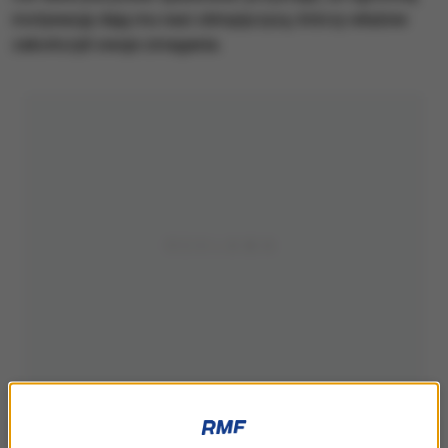
motywację dają mu nasi olimpijczycy, którzy właśnie
zakończyli swoje zmagania.