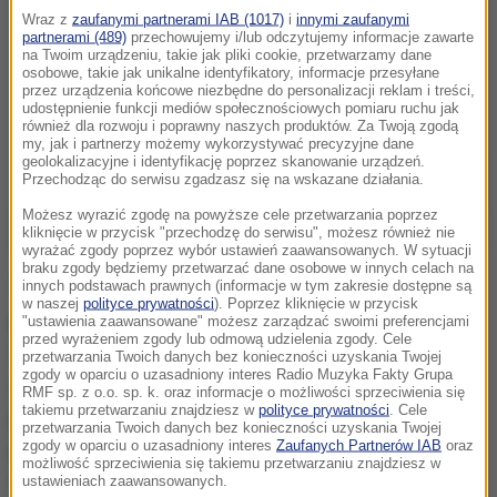
Wraz z
zaufanymi partnerami IAB (1017)
i
innymi zaufanymi
partnerami (489)
przechowujemy i/lub odczytujemy informacje zawarte
na Twoim urządzeniu, takie jak pliki cookie, przetwarzamy dane
osobowe, takie jak unikalne identyfikatory, informacje przesyłane
przez urządzenia końcowe niezbędne do personalizacji reklam i treści,
udostępnienie funkcji mediów społecznościowych pomiaru ruchu jak
również dla rozwoju i poprawny naszych produktów. Za Twoją zgodą
my, jak i partnerzy możemy wykorzystywać precyzyjne dane
geolokalizacyjne i identyfikację poprzez skanowanie urządzeń.
Przechodząc do serwisu zgadzasz się na wskazane działania.
Możesz wyrazić zgodę na powyższe cele przetwarzania poprzez
kliknięcie w przycisk "przechodzę do serwisu", możesz również nie
wyrażać zgody poprzez wybór ustawień zaawansowanych. W sytuacji
braku zgody będziemy przetwarzać dane osobowe w innych celach na
Tak się w tym roku złożyło, że kiedy swoją walkę
innych podstawach prawnych (informacje w tym zakresie dostępne są
w naszej
polityce prywatności
). Poprzez kliknięcie w przycisk
podczas igrzysk w Rio zakończyli olimpijczycy, ja
"ustawienia zaawansowane" możesz zarządzać swoimi preferencjami
przed wyrażeniem zgody lub odmową udzielenia zgody. Cele
ruszam na swoje najważniejsze zawody w sezonie.
przetwarzania Twoich danych bez konieczności uzyskania Twojej
zgody w oparciu o uzasadniony interes Radio Muzyka Fakty Grupa
Atacama Rally odbywa się na najbardziej suchej
RMF sp. z o.o. sp. k. oraz informacje o możliwości sprzeciwienia się
takiemu przetwarzaniu znajdziesz w
polityce prywatności
. Cele
pustyni świata i trasach, po których przez wiele lat
przetwarzania Twoich danych bez konieczności uzyskania Twojej
prowadziła rywalizacja w Rajdzie Dakar.
zgody w oparciu o uzasadniony interes
Zaufanych Partnerów IAB
oraz
możliwość sprzeciwienia się takiemu przetwarzaniu znajdziesz w
Najważniejsze jest jednak to, by wywieźć stąd punkty,
ustawieniach zaawansowanych.